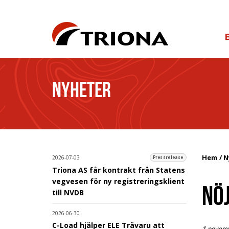
NYHETER
Hem
N
2026-07-03
Pressrelease
Triona AS får kontrakt från Statens
vegvesen för ny registreringsklient
NÖ
till NVDB
2026-06-30
C-Load hjälper ELE Trävaru att
1 novem