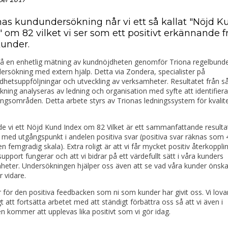
onas kundundersökning når vi ett så kallat "Nöjd K
 om 82 vilket vi ser som ett positivt erkännande f
kunder.
 få en enhetlig mätning av kundnöjdheten genomför Triona regelbund
rsökning med extern hjälp. Detta via Zondera, specialister på
hetsuppföljningar och utveckling av verksamheter. Resultatet från s
ning analyseras av ledning och organisation med syfte att identifiera
ingsområden. Detta arbete styrs av Trionas ledningssystem för kvalit
de vi ett Nöjd Kund Index om 82 Vilket är ett sammanfattande resulta
med utgångspunkt i andelen positiva svar (positiva svar räknas som 4:
en femgradig skala). Extra roligt är att vi får mycket positiv återkoppli
support fungerar och att vi bidrar på ett värdefullt sätt i våra kunders
eter. Undersökningen hjälper oss även att se vad våra kunder önskar
r vidare.
r för den positiva feedbacken som ni som kunder har givit oss. Vi lova
t att fortsätta arbetet med att ständigt förbättra oss så att vi även i
n kommer att upplevas lika positivt som vi gör idag.