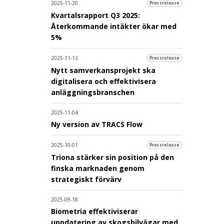
2025-11-20
Pressrelease
Kvartalsrapport Q3 2025:
Återkommande intäkter ökar med
5%
2025-11-13
Pressrelease
Nytt samverkansprojekt ska
digitalisera och effektivisera
anläggningsbranschen
2025-11-04
Ny version av TRACS Flow
2025-10-01
Pressrelease
Triona stärker sin position på den
finska marknaden genom
strategiskt förvärv
2025-09-18
Biometria effektiviserar
uppdatering av skogsbilvägar med