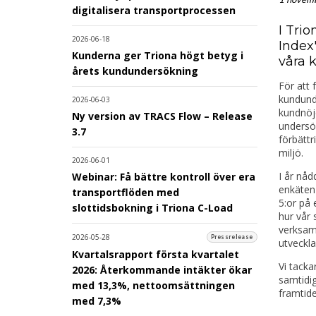
digitalisera transportprocessen
I Tri
2026-06-18
Index"
Kunderna ger Triona högt betyg i
våra 
årets kundundersökning
För att
kundunde
2026-06-03
kundnöjd
Ny version av TRACS Flow – Release
undersök
3.7
förbättr
miljö.
2026-06-01
I år nåd
Webinar: Få bättre kontroll över era
enkäten 
transportflöden med
5:or på 
slottidsbokning i Triona C-Load
hur vår 
verksamh
2026-05-28
Pressrelease
utveckla
Kvartalsrapport första kvartalet
Vi tacka
2026: Återkommande intäkter ökar
samtidig
med 13,3%, nettoomsättningen
framtide
med 7,3%