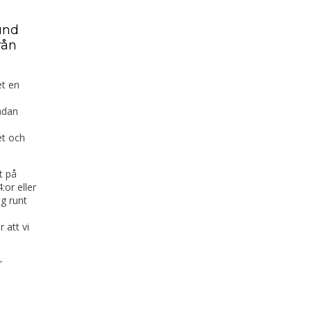
und
rån
et en
ådan
et och
t på
or eller
ng runt
 att vi
r