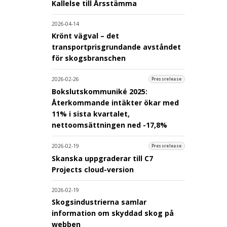
Kallelse till Årsstämma
2026-04-14
Krönt vägval – det
transportprisgrundande avståndet
för skogsbranschen
2026-02-26
Pressrelease
Bokslutskommuniké 2025:
Återkommande intäkter ökar med
11% i sista kvartalet,
nettoomsättningen ned -17,8%
2026-02-19
Pressrelease
Skanska uppgraderar till C7
Projects cloud-version
2026-02-19
Skogsindustrierna samlar
information om skyddad skog på
webben