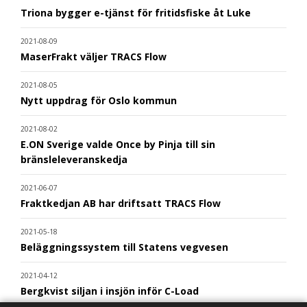
Triona bygger e-tjänst för fritidsfiske åt Luke
2021-08-09
MaserFrakt väljer TRACS Flow
2021-08-05
Nytt uppdrag för Oslo kommun
2021-08-02
E.ON Sverige valde Once by Pinja till sin
bränsleleveranskedja
2021-06-07
Fraktkedjan AB har driftsatt TRACS Flow
2021-05-18
Beläggningssystem till Statens vegvesen
2021-04-12
Bergkvist siljan i insjön inför C-Load