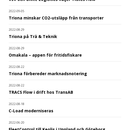
2022-09-05
Triona minskar CO2-utsläpp från transporter
2022-08-29
Triona på Trä & Teknik
2022-08-29
Omakala – appen för fritidsfiskare
2022-08-22
Triona förbereder marknadsnotering
2022-08-22
TRACS Flow i drift hos TransAB
2022-08-18
C-Load moderniseras
2022-06-20
FleetControl till Keolis i Uppland och Göteborg