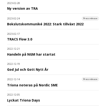
2023-02-28
Ny version av TRA
2023-02-24
Pressrelease
Bokslutskommuniké 2022: Stark tillväxt 2022
2023-02-17
TRACS Flow 3.0
2022-12-21
Handeln på NGM har startat
2022-12-19
God Jul och Gott Nytt År
2022-12-14
Pressrelease
Triona noteras på Nordic SME
2022-12-05
Lyckat Triona Days