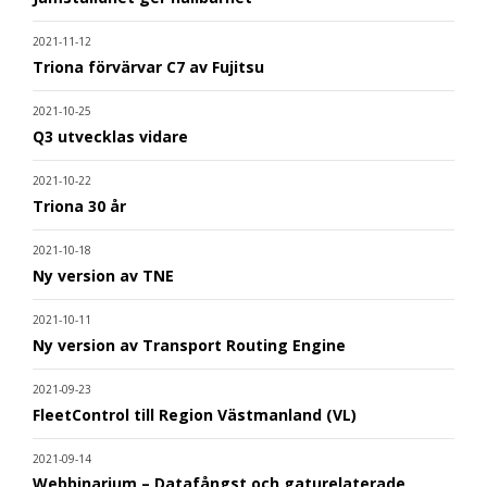
2021-11-12
Triona förvärvar C7 av Fujitsu
2021-10-25
Q3 utvecklas vidare
2021-10-22
Triona 30 år
2021-10-18
Ny version av TNE
2021-10-11
Ny version av Transport Routing Engine
2021-09-23
FleetControl till Region Västmanland (VL)
2021-09-14
Webbinarium – Datafångst och gaturelaterade