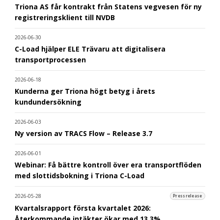
Triona AS får kontrakt från Statens vegvesen för ny
registreringsklient till NVDB
2026-06-30
C-Load hjälper ELE Trävaru att digitalisera
transportprocessen
2026-06-18
Kunderna ger Triona högt betyg i årets
kundundersökning
2026-06-03
Ny version av TRACS Flow – Release 3.7
2026-06-01
Webinar: Få bättre kontroll över era transportflöden
med slottidsbokning i Triona C-Load
2026-05-28
Pressrelease
Kvartalsrapport första kvartalet 2026:
Återkommande intäkter ökar med 13,3%,