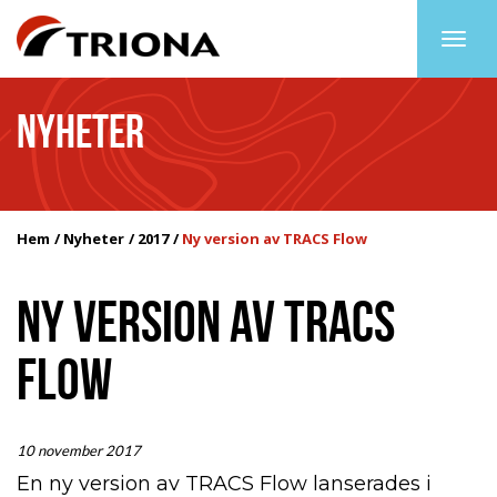
Togg
navig
NYHETER
Hem
Nyheter
2017
Ny version av TRACS Flow
NY VERSION AV TRACS
FLOW
10 november 2017
En ny version av TRACS Flow lanserades i