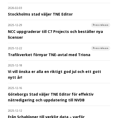
2026-02-03
Stockholms stad väljer TNE Editor
2025-12-29
Pressrelease
NCC uppgraderar till C7 Projects och beställer nya
licenser
2025-12-22
Pressrelease
Trafikverket förnyar TNE-avtal med Triona
2025-12-18
Vi vill önska er alla en riktigt god jul och ett gott
nytt år!
2025-12-16
Göteborgs Stad väljer TNE Editor för effektiv
nätredigering och uppdatering till NVDB
2025-12-12
Från Schabloner till verklig data – varför