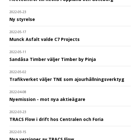
2022-05-23
Ny styrelse
2022-05-17
Munck Asfalt valde C7 Projects
2022-05-11
Sandåsa Timber väljer Timber by Pinja
2022-05-02
Trafikverket väljer TNE som ajourhållningsverktyg
2022-04-08
Nyemission - mot nya aktieägare
2022-03-23
TRACS Flow i drift hos Centralen och Foria
2022-03-15
Nya versioner av TRACS Flow