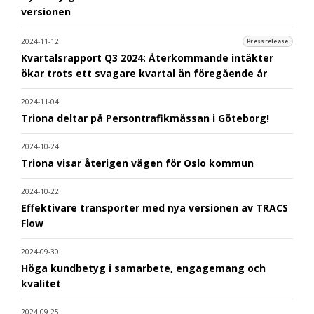
versionen
2024-11-12
Pressrelease
Kvartalsrapport Q3 2024: Återkommande intäkter
ökar trots ett svagare kvartal än föregående år
2024-11-04
Triona deltar på Persontrafikmässan i Göteborg!
2024-10-24
Triona visar återigen vägen för Oslo kommun
2024-10-22
Effektivare transporter med nya versionen av TRACS
Flow
2024-09-30
Höga kundbetyg i samarbete, engagemang och
kvalitet
2024-09-25