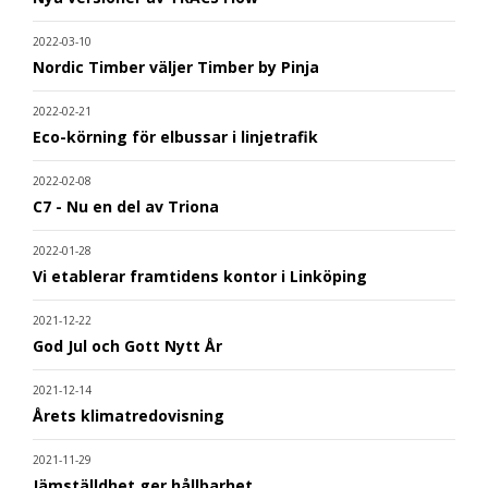
2022-03-10
Nordic Timber väljer Timber by Pinja
2022-02-21
Eco-körning för elbussar i linjetrafik
2022-02-08
C7 - Nu en del av Triona
2022-01-28
Vi etablerar framtidens kontor i Linköping
2021-12-22
God Jul och Gott Nytt År
2021-12-14
Årets klimatredovisning
2021-11-29
Jämställdhet ger hållbarhet