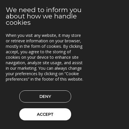
2021-04-06
We need to inform you
C-Load - utökat stöd för hållbara transporter
about how we handle
cookies
2021-03-29
TRACS Flow i drift hos Söderhamns LBC
When you visit any website, it may store
or retrieve information on your browser,
2021-03-15
mostly in the form of cookies. By clicking
Kunderna nöjda med Triona
accept, you agree to the storing of
cookies on your device to enhance site
2021-03-08
navigation, analyze site usage, and assist
Ny version av TRACS Flow
in our marketing. You can always change
your preferences by clicking on “Cookie
preferences” in the footer of this website.
2021-02-26
Webinar med RoadCloud
DENY
2021-02-24
Nya lokaler i Oslo
ACCEPT
2021-01-29
En attraktiv arbetsgivare!