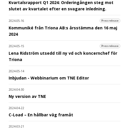
Kvartalsrapport Q1 2024: Orderingången steg mot
slutet av kvartalet efter en svagare inledning.
2024-05-16
Pressrelease
Kommuniké från Triona AB:s årsstämma den 16 maj
2024
2024-05-15
Pressrelease
Lena Ridström utsedd till ny vd och koncernchef för
Triona
2024-05-14
Inbjudan - Webbinarium om TNE Editor
2024-04-30
Ny version av TNE
2024-04-22
C-Load – En hållbar väg framåt
2024-03-21