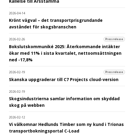
Kallelse till Årsstämma
2026-04-14
Krönt vägval – det transportprisgrundande
avståndet för skogsbranschen
2026-02-26
Pressrelease
Bokslutskommuniké 2025: Återkommande intäkter
ökar med 11% i sista kvartalet, nettoomsättningen
ned -17,8%
2026-02-19
Pressrelease
Skanska uppgraderar till C7 Projects cloud-version
2026-02-19
Skogsindustrierna samlar information om skyddad
skog på webben
2026-02-12
Vi välkomnar Hedlunds Timber som ny kund i Trionas
transportbokningsportal C-Load