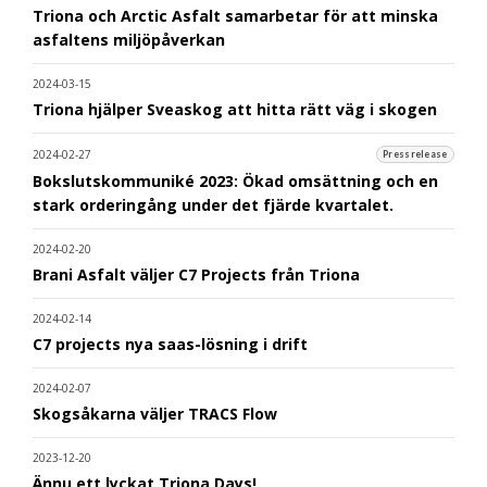
Triona och Arctic Asfalt samarbetar för att minska
asfaltens miljöpåverkan
2024-03-15
Triona hjälper Sveaskog att hitta rätt väg i skogen
2024-02-27
Pressrelease
Bokslutskommuniké 2023: Ökad omsättning och en
stark orderingång under det fjärde kvartalet.
2024-02-20
Brani Asfalt väljer C7 Projects från Triona
2024-02-14
C7 projects nya saas-lösning i drift
2024-02-07
Skogsåkarna väljer TRACS Flow
2023-12-20
Ännu ett lyckat Triona Days!