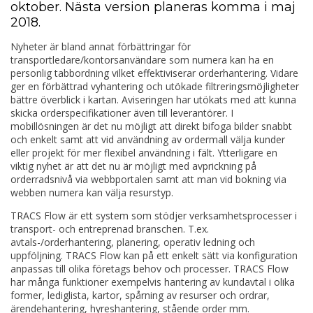
oktober. Nästa version planeras komma i maj
2018.
Nyheter är bland annat förbättringar för
transportledare/kontorsanvändare som numera kan ha en
personlig tabbordning vilket effektiviserar orderhantering. Vidare
ger en förbättrad vyhantering och utökade filtreringsmöjligheter
bättre överblick i kartan. Aviseringen har utökats med att kunna
skicka orderspecifikationer även till leverantörer. I
mobillösningen är det nu möjligt att direkt bifoga bilder snabbt
och enkelt samt att vid användning av ordermall välja kunder
eller projekt för mer flexibel användning i fält. Ytterligare en
viktig nyhet är att det nu är möjligt med avprickning på
orderradsnivå via webbportalen samt att man vid bokning via
webben numera kan välja resurstyp.
TRACS Flow är ett system som stödjer verksamhetsprocesser i
transport- och entreprenad branschen. T.ex.
avtals-/orderhantering, planering, operativ ledning och
uppföljning. TRACS Flow kan på ett enkelt sätt via konfiguration
anpassas till olika företags behov och processer. TRACS Flow
har många funktioner exempelvis hantering av kundavtal i olika
former, lediglista, kartor, spårning av resurser och ordrar,
ärendehantering, hyreshantering, stående order mm.