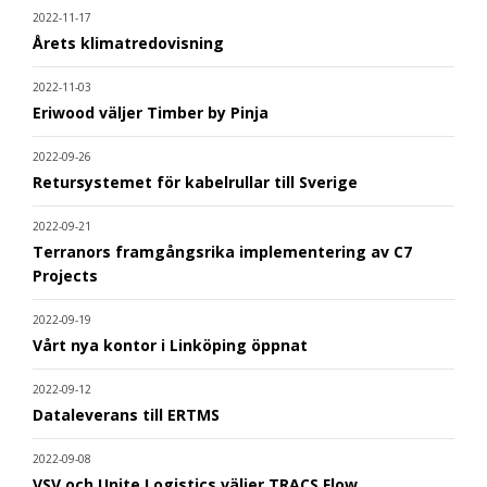
2022-11-17
Årets klimatredovisning
2022-11-03
Eriwood väljer Timber by Pinja
2022-09-26
Retursystemet för kabelrullar till Sverige
2022-09-21
Terranors framgångsrika implementering av C7
Projects
2022-09-19
Vårt nya kontor i Linköping öppnat
2022-09-12
Dataleverans till ERTMS
2022-09-08
VSV och Unite Logistics väljer TRACS Flow