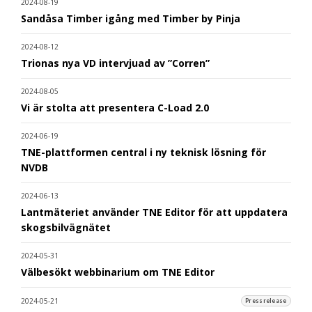
2024-08-19
Sandåsa Timber igång med Timber by Pinja
2024-08-12
Trionas nya VD intervjuad av ”Corren”
2024-08-05
Vi är stolta att presentera C-Load 2.0
2024-06-19
TNE-plattformen central i ny teknisk lösning för
NVDB
2024-06-13
Lantmäteriet använder TNE Editor för att uppdatera
skogsbilvägnätet
2024-05-31
Välbesökt webbinarium om TNE Editor
2024-05-21
Pressrelease