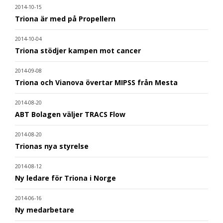
2014-10-15
Triona är med på Propellern
2014-10-04
Triona stödjer kampen mot cancer
2014-09-08
Triona och Vianova övertar MIPSS från Mesta
2014-08-20
ABT Bolagen väljer TRACS Flow
2014-08-20
Trionas nya styrelse
2014-08-12
Ny ledare för Triona i Norge
2014-06-16
Ny medarbetare