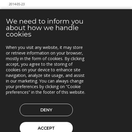
2014-05-23
Mantum väljer TRACS
We need to inform you
2014-04-09
about how we handle
Inlandsfrakt AB väljer TRACS
cookies
When you visit any website, it may store
or retrieve information on your browser,
mostly in the form of cookies. By clicking
KONTAKT
accept, you agree to the storing of
cookies on your device to enhance site
Box 762, S-781 27 Borlänge,
navigation, analyze site usage, and assist
Sweden
in our marketing. You can always change
your preferences by clicking on “Cookie
preferences” in the footer of this website.
TRIONA PÅ LINKEDIN
DENY
© 2026 Triona AB
Cookie preferences
ACCEPT