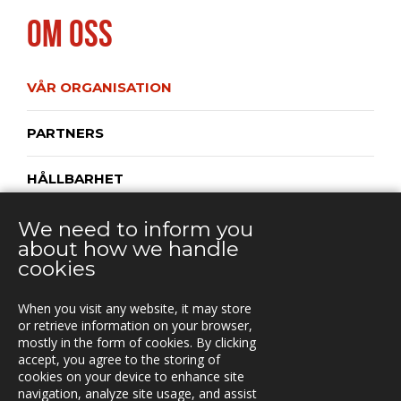
OM OSS
VÅR ORGANISATION
PARTNERS
HÅLLBARHET
LEDNINGSSYSTEM FÖR KVALITET
We need to inform you
about how we handle
cookies
PRIVACY POLICY
When you visit any website, it may store
or retrieve information on your browser,
mostly in the form of cookies. By clicking
KONTAKT
accept, you agree to the storing of
cookies on your device to enhance site
Box 762, S-781 27 Borlänge,
navigation, analyze site usage, and assist
Sweden