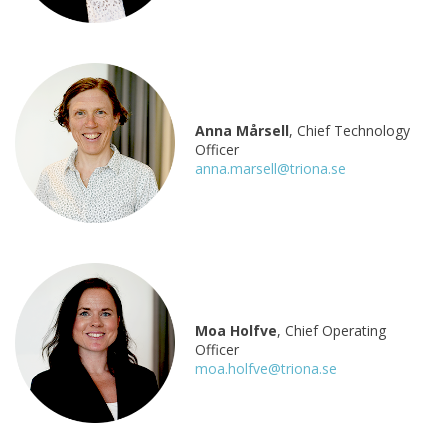
Anna Mårsell
, Chief Technology
Officer
anna.marsell@triona.se
Moa Holfve
, Chief Operating
Officer
moa.holfve@triona.se