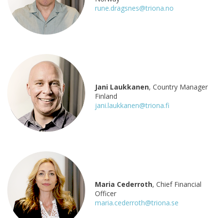
rune.dragsnes@triona.no
Jani Laukkanen
, Country Manager
Finland
jani.laukkanen@triona.fi
Maria Cederroth
, Chief Financial
Officer
maria.cederroth@triona.se