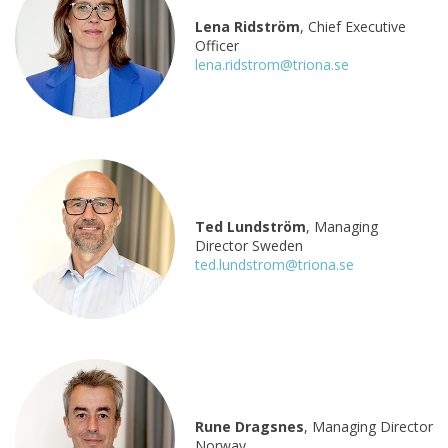
Lena Ridström
, Chief Executive
Officer
lena.ridstrom@triona.se
Ted Lundström
, Managing
Director Sweden
ted.lundstrom@triona.se
Rune Dragsnes
, Managing Director
Norway