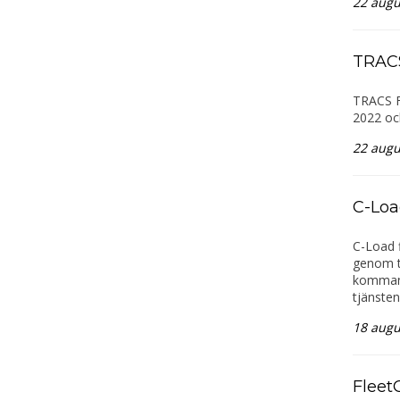
22 augu
TRACS
TRACS Fl
2022 oc
22 augu
C-Loa
C-Load f
genom tj
kommande
tjänsten
18 augu
FleetC