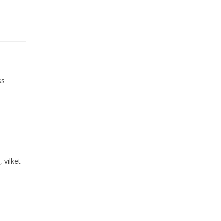
ss
 vilket