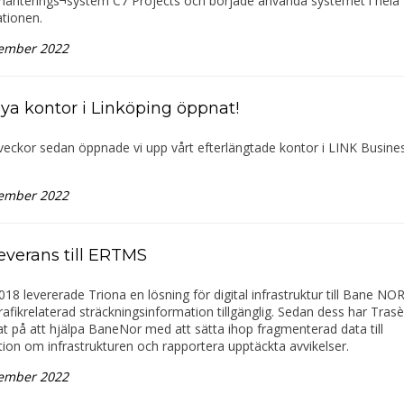
-hanterings¬system C7 Projects och började använda systemet i hela
tionen.
ember 2022
nya kontor i Linköping öppnat!
veckor sedan öppnade vi upp vårt efterlängtade kontor i LINK Busine
ember 2022
everans till ERTMS
18 levererade Triona en lösning för digital infrastruktur till Bane NOR,
rafikrelaterad sträckningsinformation tillgänglig. Sedan dess har Trasè
t på att hjälpa BaneNor med att sätta ihop fragmenterad data till
ion om infrastrukturen och rapportera upptäckta avvikelser.
ember 2022