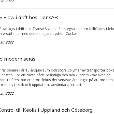
sti 2022
 Flow i drift hos TransAB
ow togs i drift hos TransAB via en flerstegsplan som fullföljdes i feb
h ersatte därmed deras tidigare system Cockpit.
sti 2022
d moderniseras
irar senare i år 10-årsjubileum och stora volymer av transporter bok
änsten. För att möta både befintliga och nya kunders krav även de
 10 åren, har ett stort fokus det senaste året legat på att moderni
 med ny teknik och uppdaterat användargränssnitt.
sti 2022
ontrol till Keolis i Uppland och Göteborg