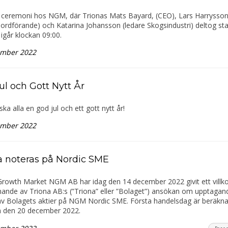
n ceremoni hos NGM, där Trionas Mats Bayard, (CEO), Lars Harrysso
eordförande) och Katarina Johansson (ledare Skogsindustri) deltog st
igår klockan 09:00.
ember 2022
ul och Gott Nytt År
nska alla en god jul och ett gott nytt år!
ember 2022
a noteras på Nordic SME
Growth Market NGM AB har idag den 14 december 2022 givit ett villko
nde av Triona AB:s (”Triona” eller ”Bolaget”) ansökan om upptagande
v Bolagets aktier på NGM Nordic SME. Första handelsdag är beräknad 
n den 20 december 2022.