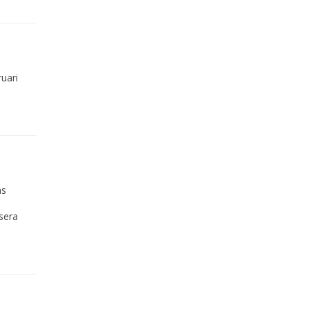
ruari
as
sera