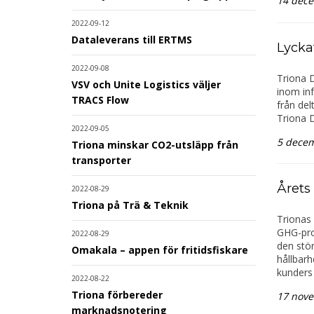
14 dec
2022-09-12
Dataleverans till ERTMS
Lycka
2022-09-08
Triona 
VSV och Unite Logistics väljer
inom inf
TRACS Flow
från del
Triona 
2022-09-05
5 dece
Triona minskar CO2-utsläpp från
transporter
Årets
2022-08-29
Triona på Trä & Teknik
Trionas 
GHG-prot
2022-08-29
den stör
Omakala – appen för fritidsfiskare
hållbarh
kunders 
2022-08-22
Triona förbereder
17 nov
marknadsnotering