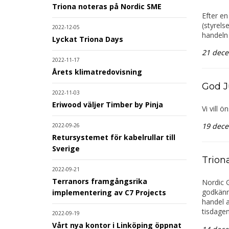
Triona noteras på Nordic SME
Efter e
(styrels
2022-12-05
handeln 
Lyckat Triona Days
21 dec
2022-11-17
Årets klimatredovisning
God J
2022-11-03
Eriwood väljer Timber by Pinja
Vi vill ö
19 dec
2022-09-26
Retursystemet för kabelrullar till
Sverige
Trion
2022-09-21
Terranors framgångsrika
Nordic 
godkänna
implementering av C7 Projects
handel a
tisdage
2022-09-19
Vårt nya kontor i Linköping öppnat