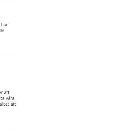
 har
lle
r att
tta våra
itet att