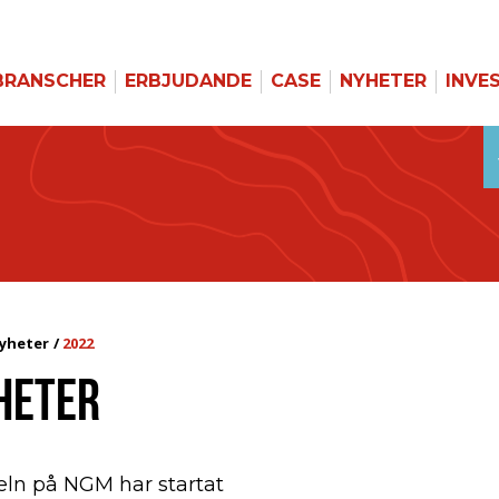
BRANSCHER
ERBJUDANDE
CASE
NYHETER
INVE
yheter
2022
HETER
ln på NGM har startat