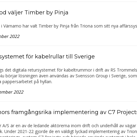
od väljer Timber by Pinja
i Värnamo har valt Timber by Pinja från Triona som sitt nya affärssy
mber 2022
ystemet för kabelrullar till Sverige
s det digitala retursystemet för kabeltrummor i drift av RS Trommelse
Nu börjar lösningen även användas av Svensson Group i Sverige, som
a pappersarbetet på hyllan.
ember 2022
nors framgångsrika implementering av C7 Project
 A/S är en av de ledande aktörerna inom drift och underhåll av vägar 
. Under 2021-22 gjorde de en väldigt lyckad implementering av Trio