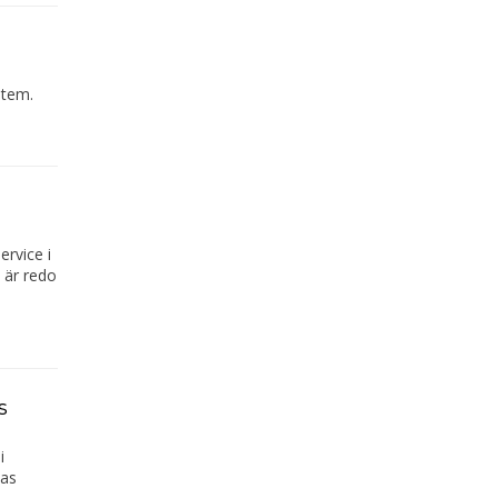
stem.
rvice i
 är redo
s
i
nas