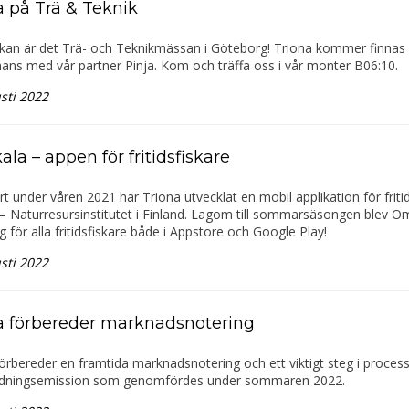
a på Trä & Teknik
ckan är det Trä- och Teknikmässan i Göteborg! Triona kommer finnas 
ans med vår partner Pinja. Kom och träffa oss i vår monter B06:10.
sti 2022
la – appen för fritidsfiskare
t under våren 2021 har Triona utvecklat en mobil applikation för friti
– Naturresursinstitutet i Finland. Lagom till sommarsäsongen blev O
lig för alla fritidsfiskare både i Appstore och Google Play!
sti 2022
a förbereder marknadsnotering
örbereder en framtida marknadsnotering och ett viktigt steg i proces
idningsemission som genomfördes under sommaren 2022.