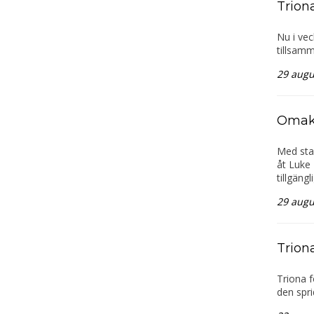
Trion
Nu i ve
tillsamm
29 augu
Omaka
Med star
åt Luke 
tillgäng
29 augu
Trion
Triona f
den spr