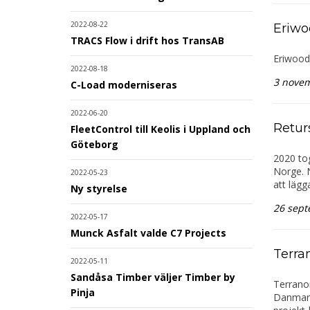
2022-08-22
Eriwo
TRACS Flow i drift hos TransAB
Eriwood 
2022-08-18
3 nove
C-Load moderniseras
2022-06-20
Returs
FleetControl till Keolis i Uppland och
Göteborg
2020 tog
Norge. 
2022-05-23
att lägg
Ny styrelse
26 sept
2022-05-17
Munck Asfalt valde C7 Projects
Terra
2022-05-11
Sandåsa Timber väljer Timber by
Terranor
Pinja
Danmark