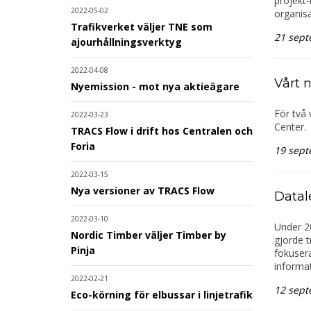
projekt
2022-05-02
organisa
Trafikverket väljer TNE som
21 sept
ajourhållningsverktyg
2022-04-08
Vårt 
Nyemission - mot nya aktieägare
För två 
2022-03-23
Center.
TRACS Flow i drift hos Centralen och
Foria
19 sept
2022-03-15
Nya versioner av TRACS Flow
Datal
2022-03-10
Under 20
Nordic Timber väljer Timber by
gjorde t
Pinja
fokusera
informat
2022-02-21
12 sept
Eco-körning för elbussar i linjetrafik