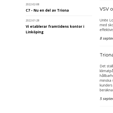
2022-02-08
VSV o
C7 - Nu en del av Triona
Unite Lo
2022-01-28
med skog
Vi etablerar framtidens kontor i
effektiv
Linköping
8 septe
Trion
Det stäl
klimatpå
hållbarh
minska s
kunders 
beräkna 
5 septe