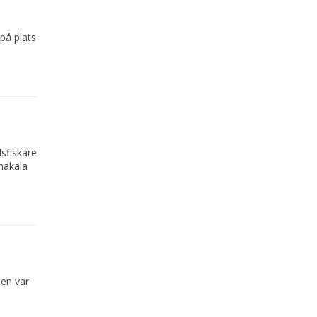
på plats
dsfiskare
makala
sen var