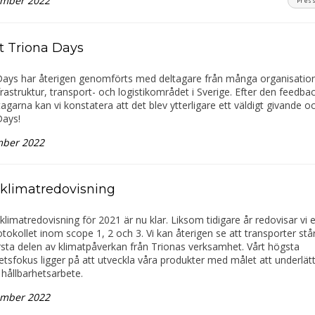
ember 2022
Pres
t Triona Days
Days har återigen genomförts med deltagare från många organisatio
rastruktur, transport- och logistikområdet i Sverige. Efter den feedback
tagarna kan vi konstatera att det blev ytterligare ett väldigt givande oc
Days!
mber 2022
 klimatredovisning
klimatredovisning för 2021 är nu klar. Liksom tidigare år redovisar vi e
okollet inom scope 1, 2 och 3. Vi kan återigen se att transporter står
sta delen av klimatpåverkan från Trionas verksamhet. Vårt högsta
etsfokus ligger på att utveckla våra produkter med målet att underlät
hållbarhetsarbete.
ember 2022