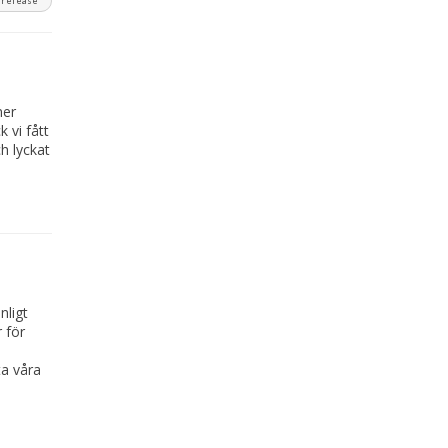
srelease
ner
 vi fått
h lyckat
nligt
 för
ta våra