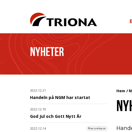
NYHETER
Hem
N
2022-12-21
Handeln på NGM har startat
NY
2022-12-19
God Jul och Gott Nytt År
Hande
2022-12-14
Pressrelease