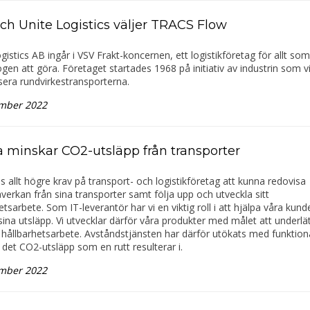
ch Unite Logistics väljer TRACS Flow
gistics AB ingår i VSV Frakt-koncernen, ett logistikföretag för allt som
en att göra. Företaget startades 1968 på initiativ av industrin som vi
isera rundvirkestransporterna.
mber 2022
a minskar CO2-utsläpp från transporter
ls allt högre krav på transport- och logistikföretag att kunna redovisa
verkan från sina transporter samt följa upp och utveckla sitt
etsarbete. Som IT-leverantör har vi en viktig roll i att hjälpa våra kunde
ina utsläpp. Vi utvecklar därför våra produkter med målet att underlä
hållbarhetsarbete. Avståndstjänsten har därför utökats med funktional
det CO2-utsläpp som en rutt resulterar i.
mber 2022