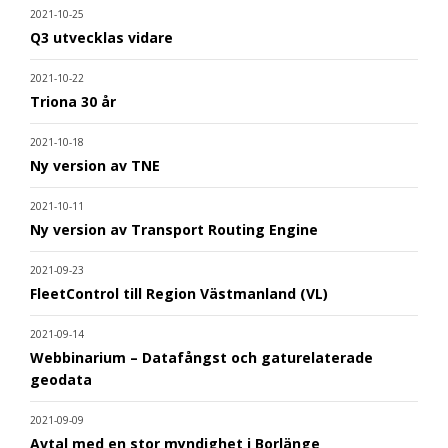
2021-10-25
Q3 utvecklas vidare
2021-10-22
Triona 30 år
2021-10-18
Ny version av TNE
2021-10-11
Ny version av Transport Routing Engine
2021-09-23
FleetControl till Region Västmanland (VL)
2021-09-14
Webbinarium – Datafångst och gaturelaterade
geodata
2021-09-09
Avtal med en stor myndighet i Borlänge