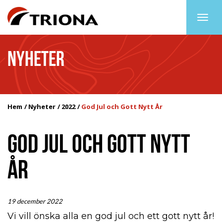
Togg
navig
NYHETER
Hem
Nyheter
2022
God Jul och Gott Nytt År
GOD JUL OCH GOTT NYTT
ÅR
19 december 2022
Vi vill önska alla en god jul och ett gott nytt år!