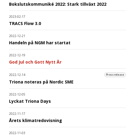
Bokslutskommuniké 2022: Stark tillväxt 2022
2023-02-17
TRACS Flow 3.0
2022-12-21
Handeln på NGM har startat
2022-12-19
God Jul och Gott Nytt År
2022-12-14
Pressrelease
Triona noteras på Nordic SME
2022-12-05
Lyckat Triona Days
2022-11-17
Årets klimatredovisning
2022-11-03