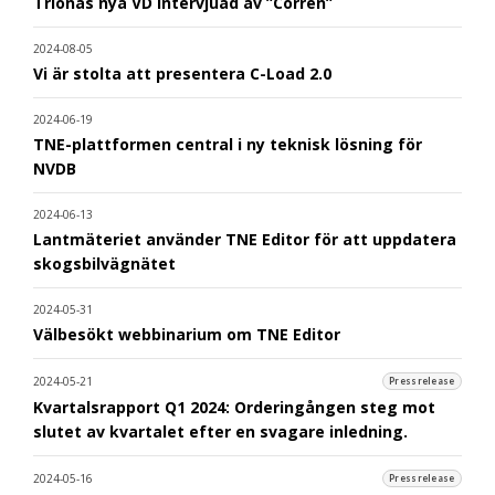
Trionas nya VD intervjuad av ”Corren”
2024-08-05
Vi är stolta att presentera C-Load 2.0
2024-06-19
TNE-plattformen central i ny teknisk lösning för
NVDB
2024-06-13
Lantmäteriet använder TNE Editor för att uppdatera
skogsbilvägnätet
2024-05-31
Välbesökt webbinarium om TNE Editor
2024-05-21
Pressrelease
Kvartalsrapport Q1 2024: Orderingången steg mot
slutet av kvartalet efter en svagare inledning.
2024-05-16
Pressrelease