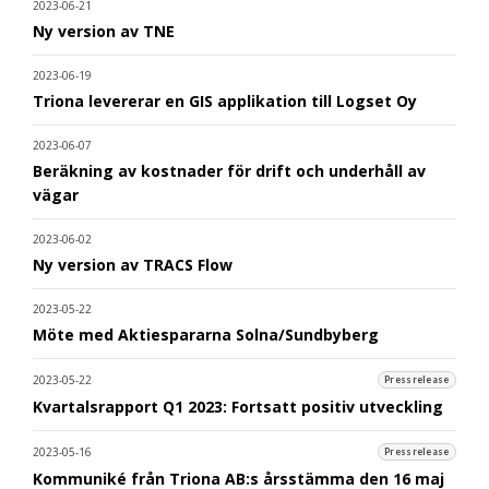
2023-06-21
Ny version av TNE
2023-06-19
Triona levererar en GIS applikation till Logset Oy
2023-06-07
Beräkning av kostnader för drift och underhåll av
vägar
2023-06-02
Ny version av TRACS Flow
2023-05-22
Möte med Aktiespararna Solna/Sundbyberg
2023-05-22
Pressrelease
Kvartalsrapport Q1 2023: Fortsatt positiv utveckling
2023-05-16
Pressrelease
Kommuniké från Triona AB:s årsstämma den 16 maj