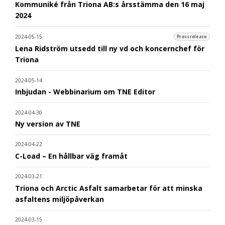
Kommuniké från Triona AB:s årsstämma den 16 maj
2024
2024-05-15
Pressrelease
Lena Ridström utsedd till ny vd och koncernchef för
Triona
2024-05-14
Inbjudan - Webbinarium om TNE Editor
2024-04-30
Ny version av TNE
2024-04-22
C-Load – En hållbar väg framåt
2024-03-21
Triona och Arctic Asfalt samarbetar för att minska
asfaltens miljöpåverkan
2024-03-15