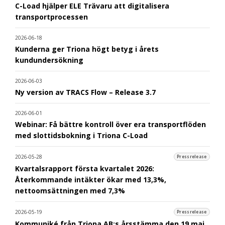
C-Load hjälper ELE Trävaru att digitalisera
transportprocessen
2026-06-18
Kunderna ger Triona högt betyg i årets
kundundersökning
2026-06-03
Ny version av TRACS Flow – Release 3.7
2026-06-01
Webinar: Få bättre kontroll över era transportflöden
med slottidsbokning i Triona C-Load
2026-05-28
Pressrelease
Kvartalsrapport första kvartalet 2026:
Återkommande intäkter ökar med 13,3%,
nettoomsättningen med 7,3%
2026-05-19
Pressrelease
Kommuniké från Triona AB:s årsstämma den 19 maj