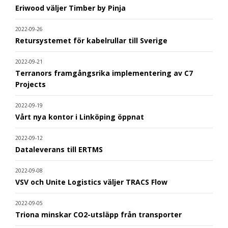
Eriwood väljer Timber by Pinja
2022-09-26
Retursystemet för kabelrullar till Sverige
2022-09-21
Terranors framgångsrika implementering av C7
Projects
2022-09-19
Vårt nya kontor i Linköping öppnat
2022-09-12
Dataleverans till ERTMS
2022-09-08
VSV och Unite Logistics väljer TRACS Flow
2022-09-05
Triona minskar CO2-utsläpp från transporter