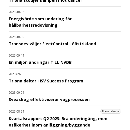
Triona stödjer kampen mot cancer
2023-10-13
Energivärde som underlag för
hållbarhetsredovisning
2023-10-10
Transdev väljer FleetControl i Gästrikland
2023-09-11
En miljon ändringar TILL NVDB
2023-09-05
Triona deltar i ISV Success Program
2023-09-01
Sveaskog effektiviserar vägprocessen
2023-08-31
Pressrelease
Kvartalsrapport Q2 2023: Bra orderingång, men
osäkerhet inom anläggning/byggande