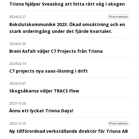
Triona hjälper Sveaskog att hitta rätt väg i skogen
2024-02-27
Pressrelease
Bokslutskommuniké 2023: Ökad omsättning och en
stark orderingång under det fjärde kvartalet.
2024-02-20
Brani Asfalt väljer C7 Projects från Triona
2024-02-14
C7 projects nya saas-lösning i drift
2024-02-07
Skogsåkarna väljer TRACS Flow
2023-12-20
Ännu ett lyckat Triona Days!
2023-12-15
Pressrelease
Ny tillförordnad verkställande direktör för Triona AB