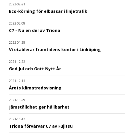
2022-02-21
Eco-körning för elbussar i linjetrafik
2022-02-08
C7 - Nu en del av Triona
2022-01-28
Vi etablerar framtidens kontor i Linköping
2021-12-22
God Jul och Gott Nytt År
2021-12-14
Årets klimatredovisning
2021-11-29
Jämställdhet ger hållbarhet
2021-11-12
Triona förvärvar C7 av Fujitsu