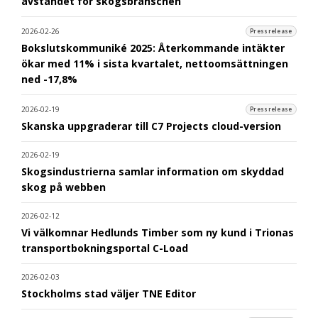
avståndet för skogsbranschen
2026-02-26
Pressrelease
Bokslutskommuniké 2025: Återkommande intäkter
ökar med 11% i sista kvartalet, nettoomsättningen
ned -17,8%
2026-02-19
Pressrelease
Skanska uppgraderar till C7 Projects cloud-version
2026-02-19
Skogsindustrierna samlar information om skyddad
skog på webben
2026-02-12
Vi välkomnar Hedlunds Timber som ny kund i Trionas
transportbokningsportal C-Load
2026-02-03
Stockholms stad väljer TNE Editor