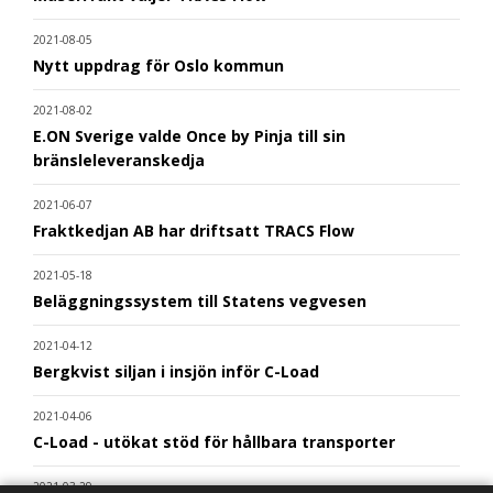
2021-08-05
Nytt uppdrag för Oslo kommun
2021-08-02
E.ON Sverige valde Once by Pinja till sin
bränsleleveranskedja
2021-06-07
Fraktkedjan AB har driftsatt TRACS Flow
2021-05-18
Beläggningssystem till Statens vegvesen
2021-04-12
Bergkvist siljan i insjön inför C-Load
2021-04-06
C-Load - utökat stöd för hållbara transporter
2021-03-29