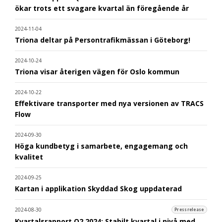
ökar trots ett svagare kvartal än föregående år
2024-11-04
Triona deltar på Persontrafikmässan i Göteborg!
2024-10-24
Triona visar återigen vägen för Oslo kommun
2024-10-22
Effektivare transporter med nya versionen av TRACS
Flow
2024-09-30
Höga kundbetyg i samarbete, engagemang och
kvalitet
2024-09-25
Kartan i applikation Skyddad Skog uppdaterad
2024-08-30
Pressrelease
Kvartalsrapport Q2 2024: Stabilt kvartal i nivå med