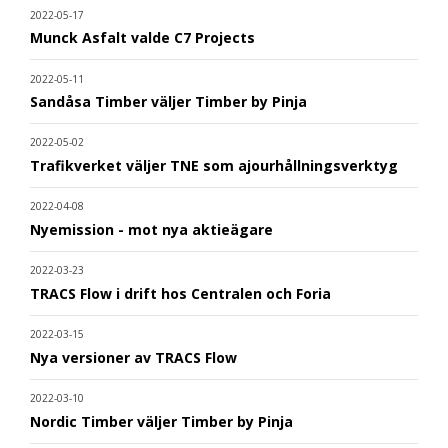
2022-05-17
Munck Asfalt valde C7 Projects
2022-05-11
Sandåsa Timber väljer Timber by Pinja
2022-05-02
Trafikverket väljer TNE som ajourhållningsverktyg
2022-04-08
Nyemission - mot nya aktieägare
2022-03-23
TRACS Flow i drift hos Centralen och Foria
2022-03-15
Nya versioner av TRACS Flow
2022-03-10
Nordic Timber väljer Timber by Pinja