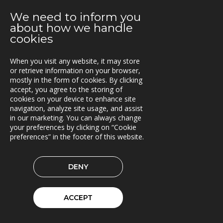
TRACS Flow i drift hos Söderhamns LBC
We need to inform you
about how we handle
2021-03-15
cookies
Kunderna nöjda med Triona
When you visit any website, it may store
2021-03-08
or retrieve information on your browser,
Ny version av TRACS Flow
mostly in the form of cookies. By clicking
accept, you agree to the storing of
2021-02-26
cookies on your device to enhance site
Webinar med RoadCloud
navigation, analyze site usage, and assist
in our marketing. You can always change
2021-02-24
your preferences by clicking on “Cookie
Nya lokaler i Oslo
preferences” in the footer of this website.
2021-01-29
DENY
En attraktiv arbetsgivare!
2021-01-11
ACCEPT
Triona expanderar i Göteborg
2021-01-07