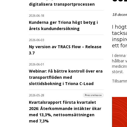
digitalisera transportprocessen
18 dece
2026-06-18
Kunderna ger Triona högt betyg i
I högt
årets kundundersökning
tacksa
inspi
2026-06-03
ett f
Ny version av TRACS Flow – Release
3.7
I denna 
hållbar 
2026-06-01
medicin
Webinar: Få bättre kontroll över era
störst.
transportflöden med
Tillsamm
slottidsbokning i Triona C-Load
2026-05-28
Pressrelease
Kvartalsrapport första kvartalet
2026: Återkommande intäkter ökar
med 13,3%, nettoomsättningen
med 7,3%