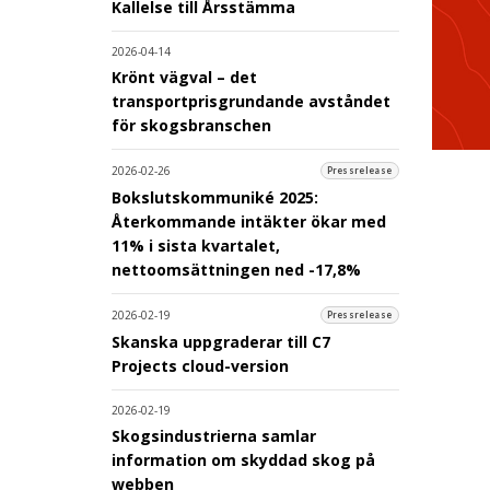
Kallelse till Årsstämma
2026-04-14
Krönt vägval – det
transportprisgrundande avståndet
för skogsbranschen
2026-02-26
Pressrelease
Bokslutskommuniké 2025:
Återkommande intäkter ökar med
11% i sista kvartalet,
nettoomsättningen ned -17,8%
2026-02-19
Pressrelease
Skanska uppgraderar till C7
Projects cloud-version
2026-02-19
Skogsindustrierna samlar
information om skyddad skog på
webben