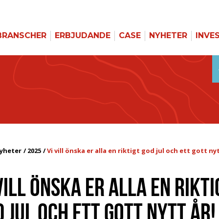
BRANSCHER
ERBJUDANDE
CASE
NYHETER
INVE
yheter
2025
Vi vill önska er alla en riktigt god jul och ett gott nyt
VILL ÖNSKA ER ALLA EN RIKTI
 JUL OCH ETT GOTT NYTT ÅR!