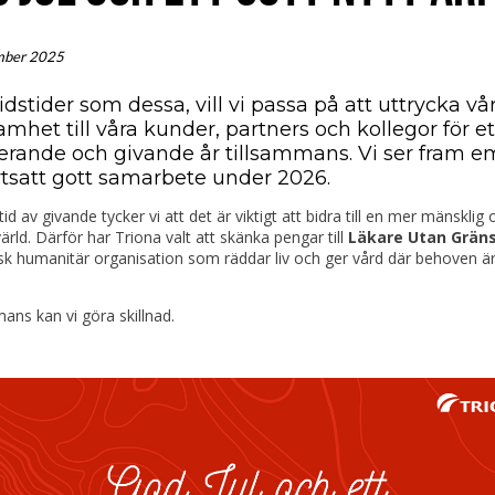
mber 2025
idstider som dessa, vill vi passa på att uttrycka vå
mhet till våra kunder, partners och kollegor för et
rerande och givande år tillsammans. Vi ser fram e
ortsatt gott samarbete under 2026.
tid av givande tycker vi att det är viktigt att bidra till en mer mänsklig 
värld. Därför har Triona valt att skänka pengar till
Läkare Utan Grän
sk humanitär organisation som räddar liv och ger vård där behoven ä
ans kan vi göra skillnad.