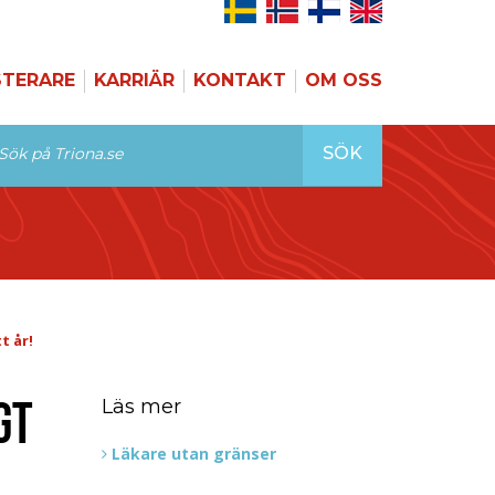
STERARE
KARRIÄR
KONTAKT
OM OSS
SÖK
t år!
GT
Läs mer
Läkare utan gränser