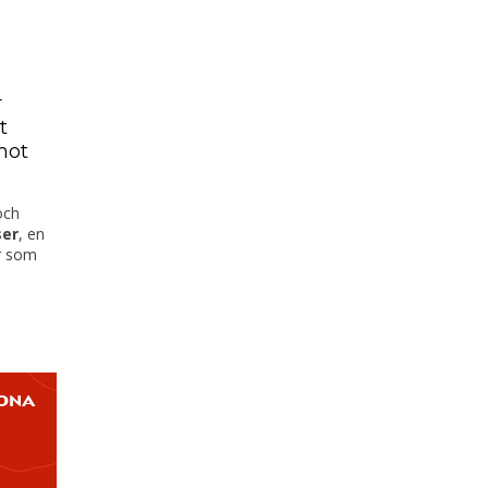
r
t
mot
och
ser
, en
r som