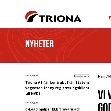
NYHETER
Hem
N
2026-07-03
Pressrelease
Triona AS får kontrakt från Statens
vegvesen för ny registreringsklient
VI 
till NVDB
GOD
2026-06-30
C-Load hjälper ELE Trävaru att