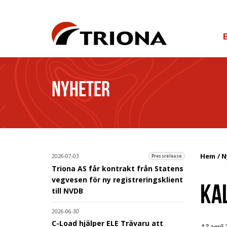
NYHETER
Hem
N
2026-07-03
Pressrelease
Triona AS får kontrakt från Statens
vegvesen för ny registreringsklient
KA
till NVDB
2026-06-30
C-Load hjälper ELE Trävaru att
12 april