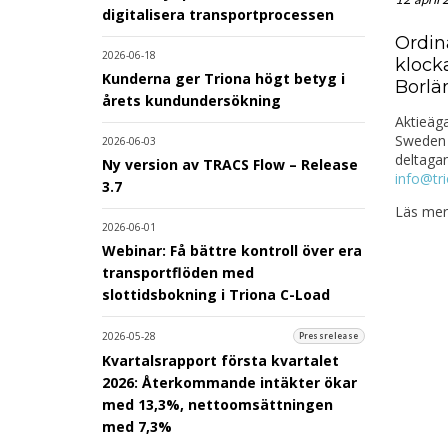
digitalisera transportprocessen
Ordin
2026-06-18
klock
Kunderna ger Triona högt betyg i
Borlä
årets kundundersökning
Aktieäga
Sweden 
2026-06-03
deltagan
Ny version av TRACS Flow – Release
info@tr
3.7
Läs me
2026-06-01
Webinar: Få bättre kontroll över era
transportflöden med
slottidsbokning i Triona C-Load
2026-05-28
Pressrelease
Kvartalsrapport första kvartalet
2026: Återkommande intäkter ökar
med 13,3%, nettoomsättningen
med 7,3%