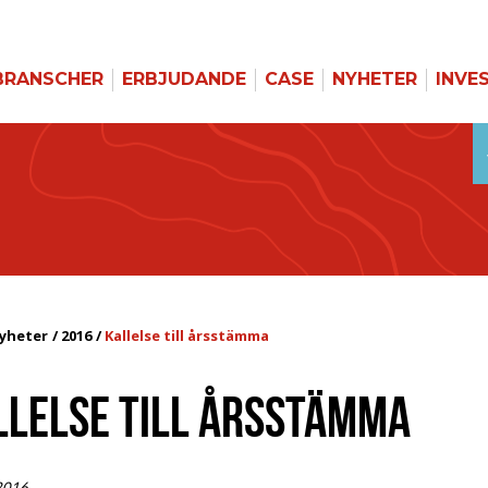
BRANSCHER
ERBJUDANDE
CASE
NYHETER
INVE
yheter
2016
Kallelse till årsstämma
LLELSE TILL ÅRSSTÄMMA
 2016