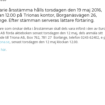
arie årsstämma hålls torsdagen den 19 maj 2016,
an 12.00 på Trionas kontor, Borganäsvägen 26,
nge. Efter stämman serveras lättare förtäring.
re som önskar delta i årsstämman skall dels vara införd i den av Euro
AB förda aktieboken senast torsdagen den 12 maj, dels anmäla sitt
de till Triona AB, Box 762, 781 27 Borlänge, telefon 0243-62402, e-
iona.se
, senast torsdagen den 12 maj klockan 12.00.
r
här
.