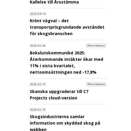
Kallelse till Årsstämma
2026-04-14
Krönt vägval – det
transportprisgrundande avståndet
för skogsbranschen
2026-02-26
Pressrelease
Bokslutskommuniké 2025:
Återkommande intäkter ökar med
11% i sista kvartalet,
nettoomsättningen ned -17,8%
2026-02-19
Pressrelease
Skanska uppgraderar till C7
Projects cloud-version
2026-02-19
Skogsindustrierna samlar
information om skyddad skog på
webben