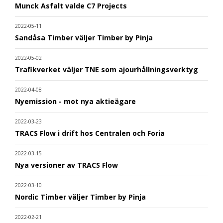
Munck Asfalt valde C7 Projects
2022-05-11
Sandåsa Timber väljer Timber by Pinja
2022-05-02
Trafikverket väljer TNE som ajourhållningsverktyg
2022-04-08
Nyemission - mot nya aktieägare
2022-03-23
TRACS Flow i drift hos Centralen och Foria
2022-03-15
Nya versioner av TRACS Flow
2022-03-10
Nordic Timber väljer Timber by Pinja
2022-02-21