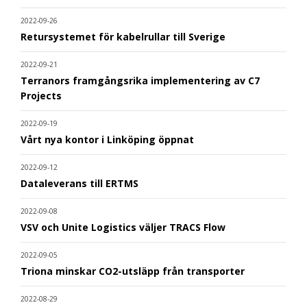
2022-09-26
Retursystemet för kabelrullar till Sverige
2022-09-21
Terranors framgångsrika implementering av C7
Projects
2022-09-19
Vårt nya kontor i Linköping öppnat
2022-09-12
Dataleverans till ERTMS
2022-09-08
VSV och Unite Logistics väljer TRACS Flow
2022-09-05
Triona minskar CO2-utsläpp från transporter
2022-08-29