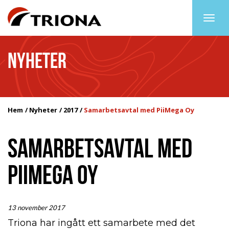
Togg
navig
NYHETER
Hem
Nyheter
2017
Samarbetsavtal med PiiMega Oy
SAMARBETSAVTAL MED
PIIMEGA OY
13 november 2017
Triona har ingått ett samarbete med det