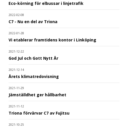
Eco-körning för elbussar i linjetrafik
2022-02-08
C7 - Nu en del av Triona
2022-01-28
Vi etablerar framtidens kontor i Linköping
2021-12-22
God Jul och Gott Nytt År
2021-12-14
Årets klimatredovisning
2021-11-29
Jämställdhet ger hållbarhet
2021-11-12
Triona förvärvar C7 av Fujitsu
2021-10-25