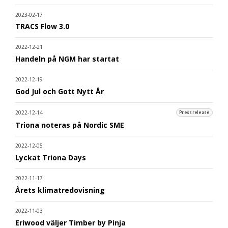
2023-02-17
TRACS Flow 3.0
2022-12-21
Handeln på NGM har startat
2022-12-19
God Jul och Gott Nytt År
2022-12-14
Pressrelease
Triona noteras på Nordic SME
2022-12-05
Lyckat Triona Days
2022-11-17
Årets klimatredovisning
2022-11-03
Eriwood väljer Timber by Pinja