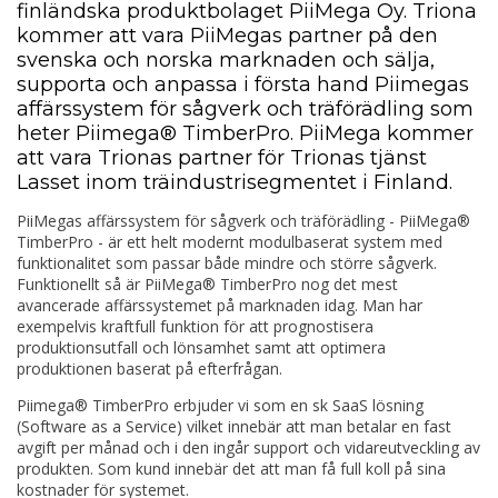
finländska produktbolaget PiiMega Oy. Triona
kommer att vara PiiMegas partner på den
svenska och norska marknaden och sälja,
supporta och anpassa i första hand Piimegas
affärssystem för sågverk och träförädling som
heter Piimega® TimberPro. PiiMega kommer
att vara Trionas partner för Trionas tjänst
Lasset inom träindustrisegmentet i Finland.
PiiMegas affärssystem för sågverk och träförädling - PiiMega®
TimberPro - är ett helt modernt modulbaserat system med
funktionalitet som passar både mindre och större sågverk.
Funktionellt så är PiiMega® TimberPro nog det mest
avancerade affärssystemet på marknaden idag. Man har
exempelvis kraftfull funktion för att prognostisera
produktionsutfall och lönsamhet samt att optimera
produktionen baserat på efterfrågan.
Piimega® TimberPro erbjuder vi som en sk SaaS lösning
(Software as a Service) vilket innebär att man betalar en fast
avgift per månad och i den ingår support och vidareutveckling av
produkten. Som kund innebär det att man få full koll på sina
kostnader för systemet.