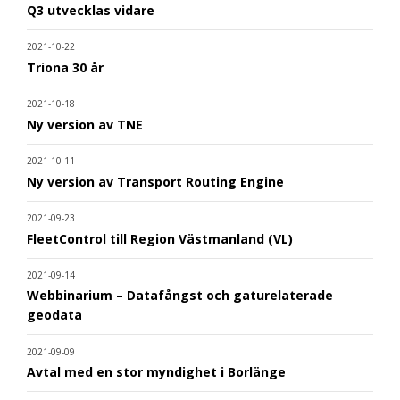
Q3 utvecklas vidare
2021-10-22
Triona 30 år
2021-10-18
Ny version av TNE
2021-10-11
Ny version av Transport Routing Engine
2021-09-23
FleetControl till Region Västmanland (VL)
2021-09-14
Webbinarium – Datafångst och gaturelaterade
geodata
2021-09-09
Avtal med en stor myndighet i Borlänge