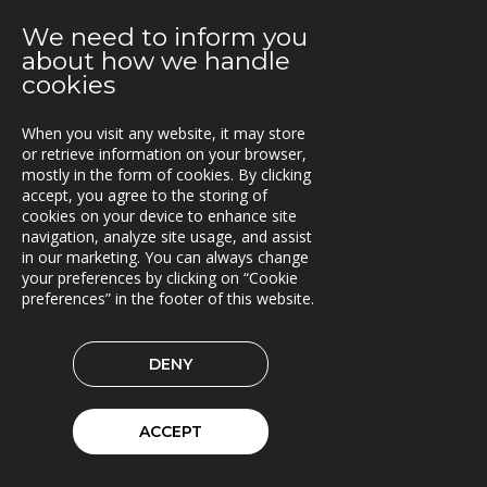
2021-08-05
We need to inform you
Nytt uppdrag för Oslo kommun
about how we handle
cookies
2021-08-02
E.ON Sverige valde Once by Pinja till sin
bränsleleveranskedja
When you visit any website, it may store
or retrieve information on your browser,
mostly in the form of cookies. By clicking
2021-06-07
accept, you agree to the storing of
Fraktkedjan AB har driftsatt TRACS Flow
cookies on your device to enhance site
navigation, analyze site usage, and assist
2021-05-18
in our marketing. You can always change
Beläggningssystem till Statens vegvesen
your preferences by clicking on “Cookie
preferences” in the footer of this website.
2021-04-12
Bergkvist siljan i insjön inför C-Load
DENY
2021-04-06
C-Load - utökat stöd för hållbara transporter
ACCEPT
2021-03-29
TRACS Flow i drift hos Söderhamns LBC