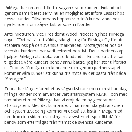
PiiMega har redan ett flertal sågverk som kunder i Finland och
genom samarbetet ser vi nu en möjlighet att införa Lasset hos
dessa kunder. Tillsammans hoppas vi också kunna vinna helt
nya kunder inom sågverksbranschen i Norden.
Antti Miettunen, Vice Presidemt Wood Processing hos PiiMega
säger: ”Det här är ett väldigt viktigt steg för PiiMega Oy för att
etablera oss på den svenska marknaden. Mottagandet hos de
svenska kunderna har varit extremt positivt. Detta partnerskap
hjälper PiiMega att utöka vårt erbjudande i Finland så att vi kan
tillgodose våra kunders behov ännu bättre. Jag har stor tillförsikt
till Trionas förmåga och kunnande och genom partnerskapet
kommer våra kunder att kunna dra nytta av det bästa från båda
företagen.”
Triona har lång erfarenhet av sågverksbranschen och vi har idag
många kunder som använder vårt affärssystem KLAR. I och med
samarbetet med PiiMega kan vi erbjuda en ny generations
affärssystem. Med det kunnandet vi har inom skogsbranschen
och systemutveckling kommer vi också att bistå PiiMega med
den framtida vidareutvecklingen av systemet, specifikt då för
behov som efterfrågas från främst de svenska kunderna.
“Vi ser väldigt positivt på partnersamarbetet med PiiMega och