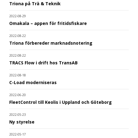
Triona på Trä & Teknik
2022-08-29
Omakala – appen för fritidsfiskare
2022-08-22
Triona förbereder marknadsnotering
2022-08-22
TRACS Flow i drift hos TransAB
2022-08-18
C-Load moderniseras
2022-06-20
FleetControl till Keolis i Uppland och Göteborg
2022-05-23
Ny styrelse
2022-05-17