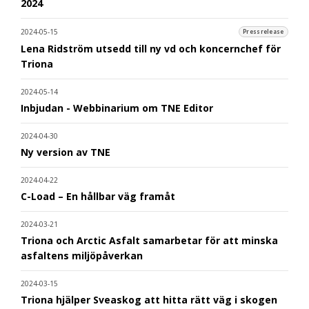
2024
2024-05-15
Pressrelease
Lena Ridström utsedd till ny vd och koncernchef för
Triona
2024-05-14
Inbjudan - Webbinarium om TNE Editor
2024-04-30
Ny version av TNE
2024-04-22
C-Load – En hållbar väg framåt
2024-03-21
Triona och Arctic Asfalt samarbetar för att minska
asfaltens miljöpåverkan
2024-03-15
Triona hjälper Sveaskog att hitta rätt väg i skogen