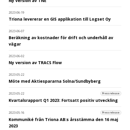
Ny version av TNE
2023-06-19
Triona levererar en GIS applikation till Logset Oy
2023-06-07
Beräkning av kostnader för drift och underhåll av
vägar
2023-06-02
Ny version av TRACS Flow
2023-05-22
Möte med Aktiespararna Solna/Sundbyberg
2023-05-22
Pressrelease
Kvartalsrapport Q1 2023: Fortsatt positiv utveckling
2023-05-16
Pressrelease
Kommuniké från Triona AB:s årsstämma den 16 maj
2023