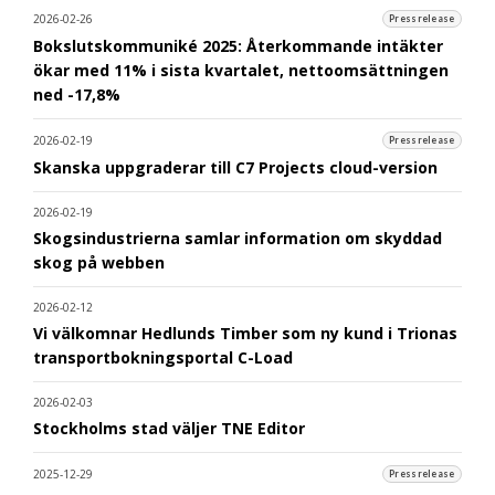
2026-02-26
Pressrelease
Bokslutskommuniké 2025: Återkommande intäkter
ökar med 11% i sista kvartalet, nettoomsättningen
ned -17,8%
2026-02-19
Pressrelease
Skanska uppgraderar till C7 Projects cloud-version
2026-02-19
Skogsindustrierna samlar information om skyddad
skog på webben
2026-02-12
Vi välkomnar Hedlunds Timber som ny kund i Trionas
transportbokningsportal C-Load
2026-02-03
Stockholms stad väljer TNE Editor
2025-12-29
Pressrelease