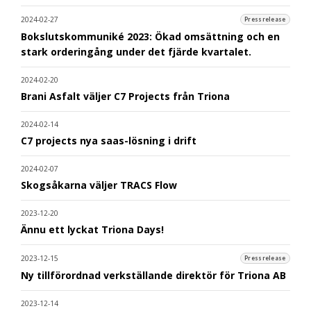
2024-02-27
Pressrelease
Bokslutskommuniké 2023: Ökad omsättning och en
stark orderingång under det fjärde kvartalet.
2024-02-20
Brani Asfalt väljer C7 Projects från Triona
2024-02-14
C7 projects nya saas-lösning i drift
2024-02-07
Skogsåkarna väljer TRACS Flow
2023-12-20
Ännu ett lyckat Triona Days!
2023-12-15
Pressrelease
Ny tillförordnad verkställande direktör för Triona AB
2023-12-14