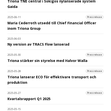
Triona TNE central i Sokigos nylanserade system
Gaida
2025-06-11
Pressrelease
Maria Cederroth utsedd till Chief Financial Officer
inom Triona Group
2025-06-03
Ny version av TRACS Flow lanserad
2025-05-30
Pressrelease
Triona stärker sin styrelse med Halvor Walla
2025-05-28
Pressrelease
Triona lanserar ECO för effektivare transport och
produktion
2025-05-27
Pressrelease
Kvartalsrapport Q1 2025
2025-05-15