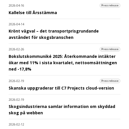
2026-04-16
Pressrelease
Kallelse till Årsstämma
2026-04-14
Krönt vägval – det transportprisgrundande
avståndet för skogsbranschen
2026-02-26
Pressrelease
Bokslutskommuniké 2025: Återkommande intäkter
ökar med 11% i sista kvartalet, nettoomsättningen
ned -17,8%
2026-02-19
Pressrelease
Skanska uppgraderar till C7 Projects cloud-version
2026-02-19
Skogsindustrierna samlar information om skyddad
skog på webben
2026-02-12