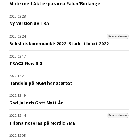
Möte med Aktiespararna Falun/Borlänge
2023-02-28
Ny version av TRA
2023-02-24
Pressrelease
Bokslutskommuniké 2022: Stark tillväxt 2022
2023-02-17
TRACS Flow 3.0
2022-12-21
Handeln på NGM har startat
2022-12-19
God Jul och Gott Nytt År
2022-12-14
Pressrelease
Triona noteras på Nordic SME
2022-12-05