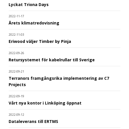
Lyckat Triona Days
2022-11-17
Årets klimatredovisning
2022-11-03
Eriwood väljer Timber by Pinja
2022-09-26
Retursystemet för kabelrullar till Sverige
2022-09-21
Terranors framgångsrika implementering av C7
Projects
2022-09-19
Vårt nya kontor i Linköping öppnat
2022-09-12
Dataleverans till ERTMS