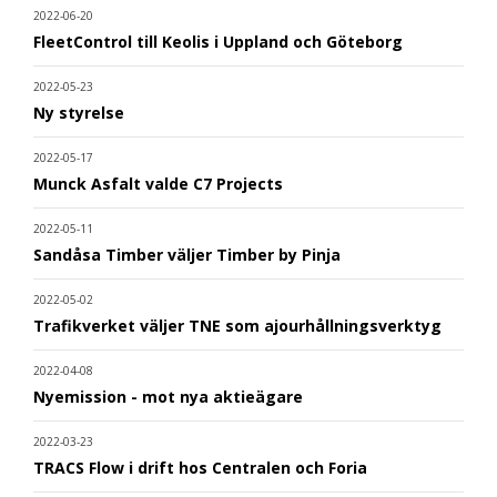
2022-06-20
FleetControl till Keolis i Uppland och Göteborg
2022-05-23
Ny styrelse
2022-05-17
Munck Asfalt valde C7 Projects
2022-05-11
Sandåsa Timber väljer Timber by Pinja
2022-05-02
Trafikverket väljer TNE som ajourhållningsverktyg
2022-04-08
Nyemission - mot nya aktieägare
2022-03-23
TRACS Flow i drift hos Centralen och Foria