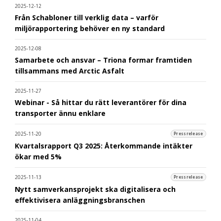
2025-12-12
Från Schabloner till verklig data – varför
miljörapportering behöver en ny standard
2025-12-08
Samarbete och ansvar – Triona formar framtiden
tillsammans med Arctic Asfalt
2025-11-27
Webinar - Så hittar du rätt leverantörer för dina
transporter ännu enklare
2025-11-20
Pressrelease
Kvartalsrapport Q3 2025: Återkommande intäkter
ökar med 5%
2025-11-13
Pressrelease
Nytt samverkansprojekt ska digitalisera och
effektivisera anläggningsbranschen
2025-11-04