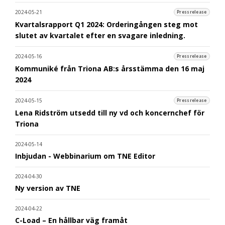
2024-05-21
Pressrelease
Kvartalsrapport Q1 2024: Orderingången steg mot
slutet av kvartalet efter en svagare inledning.
2024-05-16
Pressrelease
Kommuniké från Triona AB:s årsstämma den 16 maj
2024
2024-05-15
Pressrelease
Lena Ridström utsedd till ny vd och koncernchef för
Triona
2024-05-14
Inbjudan - Webbinarium om TNE Editor
2024-04-30
Ny version av TNE
2024-04-22
C-Load – En hållbar väg framåt