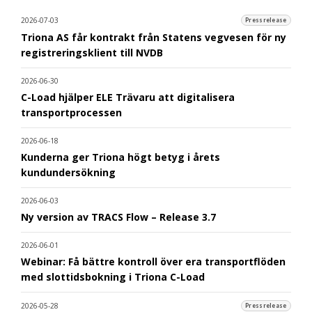
2026-07-03
Pressrelease
Triona AS får kontrakt från Statens vegvesen för ny
registreringsklient till NVDB
2026-06-30
C-Load hjälper ELE Trävaru att digitalisera
transportprocessen
2026-06-18
Kunderna ger Triona högt betyg i årets
kundundersökning
2026-06-03
Ny version av TRACS Flow – Release 3.7
2026-06-01
Webinar: Få bättre kontroll över era transportflöden
med slottidsbokning i Triona C-Load
2026-05-28
Pressrelease