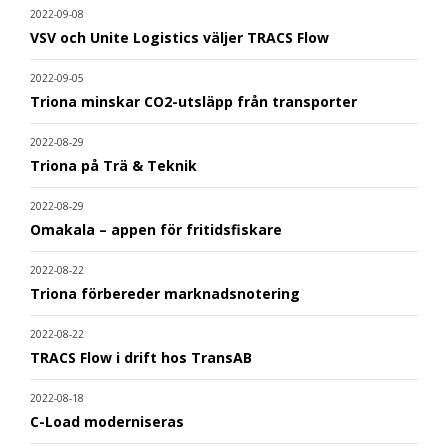
2022-09-08
VSV och Unite Logistics väljer TRACS Flow
2022-09-05
Triona minskar CO2-utsläpp från transporter
2022-08-29
Triona på Trä & Teknik
2022-08-29
Omakala – appen för fritidsfiskare
2022-08-22
Triona förbereder marknadsnotering
2022-08-22
TRACS Flow i drift hos TransAB
2022-08-18
C-Load moderniseras