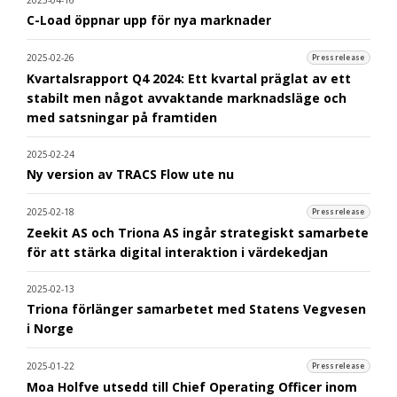
C-Load öppnar upp för nya marknader
2025-02-26
Pressrelease
Kvartalsrapport Q4 2024: Ett kvartal präglat av ett
stabilt men något avvaktande marknadsläge och
med satsningar på framtiden
2025-02-24
Ny version av TRACS Flow ute nu
2025-02-18
Pressrelease
Zeekit AS och Triona AS ingår strategiskt samarbete
för att stärka digital interaktion i värdekedjan
2025-02-13
Triona förlänger samarbetet med Statens Vegvesen
i Norge
2025-01-22
Pressrelease
Moa Holfve utsedd till Chief Operating Officer inom