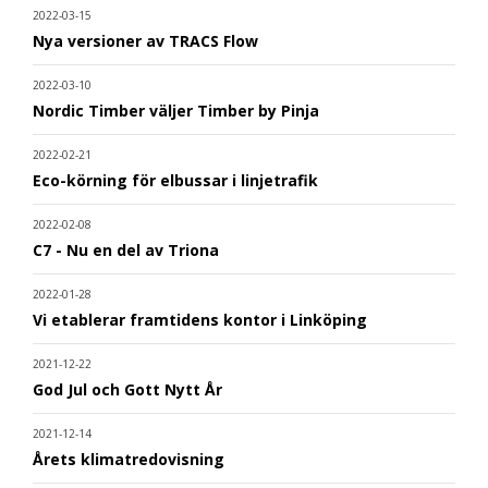
2022-03-15
Nya versioner av TRACS Flow
2022-03-10
Nordic Timber väljer Timber by Pinja
2022-02-21
Eco-körning för elbussar i linjetrafik
2022-02-08
C7 - Nu en del av Triona
2022-01-28
Vi etablerar framtidens kontor i Linköping
2021-12-22
God Jul och Gott Nytt År
2021-12-14
Årets klimatredovisning