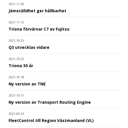
2021-11-29
Jämställdhet ger hållbarhet
2021-11-12
Triona förvärvar C7 av Fujitsu
2021-10-25
Q3 utvecklas vidare
2021-10-22
Triona 30 år
2021-10-18
Ny version av TNE
2021-10-11
Ny version av Transport Routing Engine
2021-09-23
FleetControl till Region Västmanland (VL)