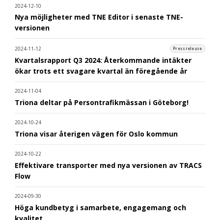
2024-12-10
Nya möjligheter med TNE Editor i senaste TNE-
versionen
2024-11-12
Pressrelease
Kvartalsrapport Q3 2024: Återkommande intäkter
ökar trots ett svagare kvartal än föregående år
2024-11-04
Triona deltar på Persontrafikmässan i Göteborg!
2024-10-24
Triona visar återigen vägen för Oslo kommun
2024-10-22
Effektivare transporter med nya versionen av TRACS
Flow
2024-09-30
Höga kundbetyg i samarbete, engagemang och
kvalitet