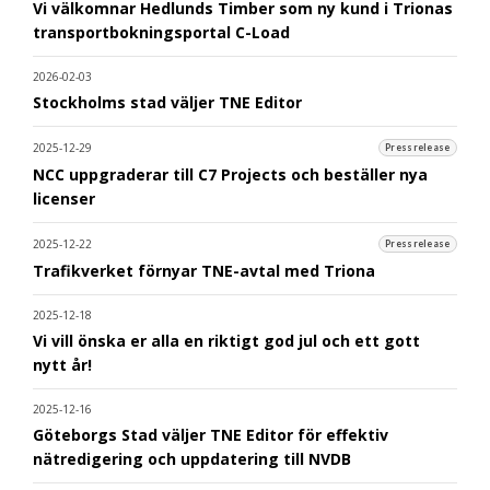
Vi välkomnar Hedlunds Timber som ny kund i Trionas
transportbokningsportal C-Load
2026-02-03
Stockholms stad väljer TNE Editor
2025-12-29
Pressrelease
NCC uppgraderar till C7 Projects och beställer nya
licenser
2025-12-22
Pressrelease
Trafikverket förnyar TNE-avtal med Triona
2025-12-18
Vi vill önska er alla en riktigt god jul och ett gott
nytt år!
2025-12-16
Göteborgs Stad väljer TNE Editor för effektiv
nätredigering och uppdatering till NVDB