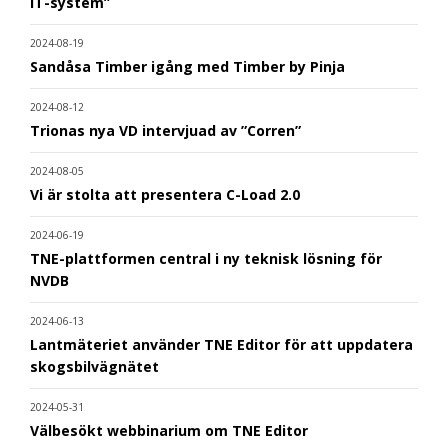
IT-system”
2024-08-19
Sandåsa Timber igång med Timber by Pinja
2024-08-12
Trionas nya VD intervjuad av ”Corren”
2024-08-05
Vi är stolta att presentera C-Load 2.0
2024-06-19
TNE-plattformen central i ny teknisk lösning för
NVDB
2024-06-13
Lantmäteriet använder TNE Editor för att uppdatera
skogsbilvägnätet
2024-05-31
Välbesökt webbinarium om TNE Editor