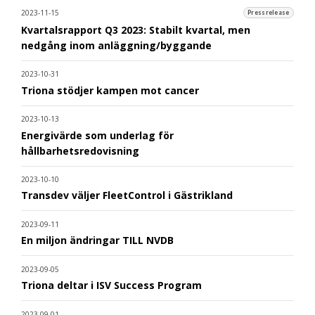
2023-11-15
Pressrelease
Kvartalsrapport Q3 2023: Stabilt kvartal, men
nedgång inom anläggning/byggande
2023-10-31
Triona stödjer kampen mot cancer
2023-10-13
Energivärde som underlag för
hållbarhetsredovisning
2023-10-10
Transdev väljer FleetControl i Gästrikland
2023-09-11
En miljon ändringar TILL NVDB
2023-09-05
Triona deltar i ISV Success Program
2023-09-01