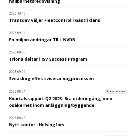
hållbarhetsredovisning
2023-10-10
Transdev väljer FleetControl i Gästrikland
2023-09-11
En miljon ändringar TILL NVDB
2023-09-05
Triona deltar i ISV Success Program
2023-09-01
Sveaskog effektiviserar vägprocessen
2023-08-31
Pressrelease
Kvartalsrapport Q2 2023: Bra orderingång, men
osäkerhet inom anläggning/byggande
2023-08-28
Nytt kontor i Helsingfors