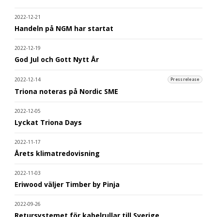
2022-12-21
Handeln på NGM har startat
2022-12-19
God Jul och Gott Nytt År
2022-12-14
Pressrelease
Triona noteras på Nordic SME
2022-12-05
Lyckat Triona Days
2022-11-17
Årets klimatredovisning
2022-11-03
Eriwood väljer Timber by Pinja
2022-09-26
Retursystemet för kabelrullar till Sverige