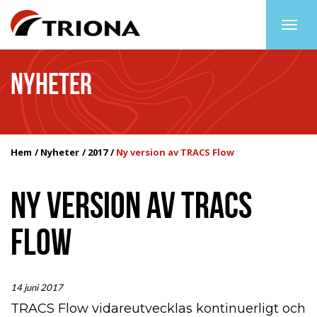
Togg
navig
NYHETER
Hem
Nyheter
2017
Ny version av TRACS Flow
NY VERSION AV TRACS
FLOW
14 juni 2017
TRACS Flow vidareutvecklas kontinuerligt och