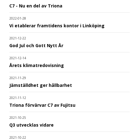
C7 - Nu en del av Triona
2022-01-28
Vi etablerar framtidens kontor i Linköping
2021-12-22
God Jul och Gott Nytt År
2021-12-14
Årets klimatredovisning
2021-11-29
Jämställdhet ger hållbarhet
2021-11-12
Triona förvärvar C7 av Fujitsu
2021-10-25
Q3 utvecklas vidare
2021-10-22