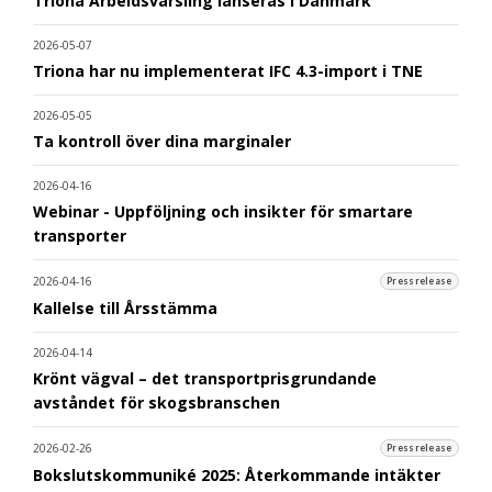
Triona Arbeidsvarsling lanseras i Danmark
2026-05-07
Triona har nu implementerat IFC 4.3-import i TNE
2026-05-05
Ta kontroll över dina marginaler
2026-04-16
Webinar - Uppföljning och insikter för smartare
transporter
2026-04-16
Pressrelease
Kallelse till Årsstämma
2026-04-14
Krönt vägval – det transportprisgrundande
avståndet för skogsbranschen
2026-02-26
Pressrelease
Bokslutskommuniké 2025: Återkommande intäkter