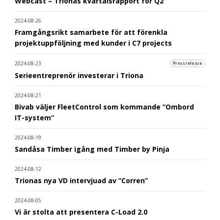
Webcast – Trionas kvartalsrapport för Q2
2024-08-26
Framgångsrikt samarbete för att förenkla
projektuppföljning med kunder i C7 projects
2024-08-23
Pressrelease
Serieentreprenör investerar i Triona
2024-08-21
Bivab väljer FleetControl som kommande ”Ombord
IT-system”
2024-08-19
Sandåsa Timber igång med Timber by Pinja
2024-08-12
Trionas nya VD intervjuad av ”Corren”
2024-08-05
Vi är stolta att presentera C-Load 2.0