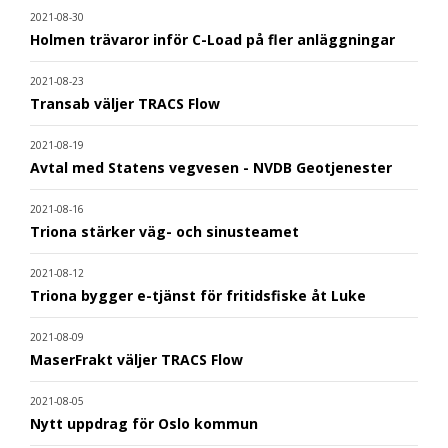
2021-08-30
Holmen trävaror inför C-Load på fler anläggningar
2021-08-23
Transab väljer TRACS Flow
2021-08-19
Avtal med Statens vegvesen - NVDB Geotjenester
2021-08-16
Triona stärker väg- och sinusteamet
2021-08-12
Triona bygger e-tjänst för fritidsfiske åt Luke
2021-08-09
MaserFrakt väljer TRACS Flow
2021-08-05
Nytt uppdrag för Oslo kommun