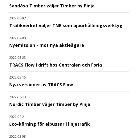
Sandåsa Timber väljer Timber by Pinja
2022-05-02
Trafikverket väljer TNE som ajourhållningsverktyg
2022-04-08
Nyemission - mot nya aktieägare
2022-03-23
TRACS Flow i drift hos Centralen och Foria
2022-03-15
Nya versioner av TRACS Flow
2022-03-10
Nordic Timber väljer Timber by Pinja
2022-02-21
Eco-körning för elbussar i linjetrafik
2022-02-08