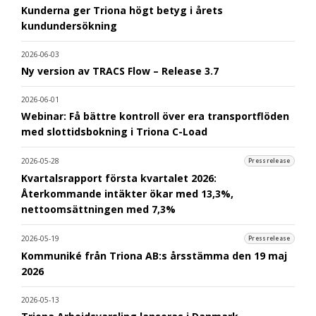
Kunderna ger Triona högt betyg i årets
kundundersökning
2026-06-03
Ny version av TRACS Flow – Release 3.7
2026-06-01
Webinar: Få bättre kontroll över era transportflöden
med slottidsbokning i Triona C-Load
2026-05-28
Pressrelease
Kvartalsrapport första kvartalet 2026:
Återkommande intäkter ökar med 13,3%,
nettoomsättningen med 7,3%
2026-05-19
Pressrelease
Kommuniké från Triona AB:s årsstämma den 19 maj
2026
2026-05-13