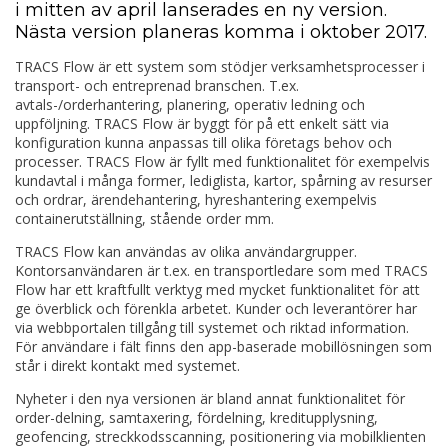
i mitten av april lanserades en ny version.
Nästa version planeras komma i oktober 2017.
TRACS Flow är ett system som stödjer verksamhetsprocesser i
transport- och entreprenad branschen. T.ex.
avtals-/orderhantering, planering, operativ ledning och
uppföljning. TRACS Flow är byggt för på ett enkelt sätt via
konfiguration kunna anpassas till olika företags behov och
processer. TRACS Flow är fyllt med funktionalitet för exempelvis
kundavtal i många former, lediglista, kartor, spårning av resurser
och ordrar, ärendehantering, hyreshantering exempelvis
containerutställning, stående order mm.
TRACS Flow kan användas av olika användargrupper.
Kontorsanvändaren är t.ex. en transportledare som med TRACS
Flow har ett kraftfullt verktyg med mycket funktionalitet för att
ge överblick och förenkla arbetet. Kunder och leverantörer har
via webbportalen tillgång till systemet och riktad information.
För användare i fält finns den app-baserade mobillösningen som
står i direkt kontakt med systemet.
Nyheter i den nya versionen är bland annat funktionalitet för
order-delning, samtaxering, fördelning, kreditupplysning,
geofencing, streckkodsscanning, positionering via mobilklienten