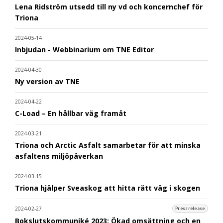
Lena Ridström utsedd till ny vd och koncernchef för
Triona
2024-05-14
Inbjudan - Webbinarium om TNE Editor
2024-04-30
Ny version av TNE
2024-04-22
C-Load – En hållbar väg framåt
2024-03-21
Triona och Arctic Asfalt samarbetar för att minska
asfaltens miljöpåverkan
2024-03-15
Triona hjälper Sveaskog att hitta rätt väg i skogen
2024-02-27
Pressrelease
Bokslutskommuniké 2023: Ökad omsättning och en