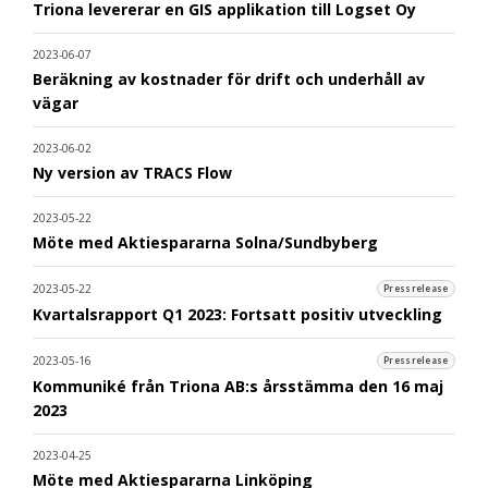
Triona levererar en GIS applikation till Logset Oy
2023-06-07
Beräkning av kostnader för drift och underhåll av
vägar
2023-06-02
Ny version av TRACS Flow
2023-05-22
Möte med Aktiespararna Solna/Sundbyberg
2023-05-22
Pressrelease
Kvartalsrapport Q1 2023: Fortsatt positiv utveckling
2023-05-16
Pressrelease
Kommuniké från Triona AB:s årsstämma den 16 maj
2023
2023-04-25
Möte med Aktiespararna Linköping