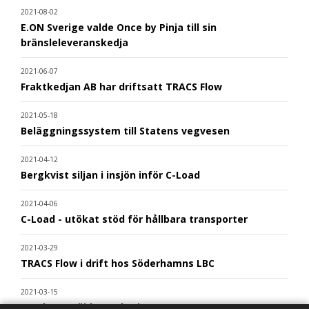
2021-08-02
E.ON Sverige valde Once by Pinja till sin
bränsleleveranskedja
2021-06-07
Fraktkedjan AB har driftsatt TRACS Flow
2021-05-18
Beläggningssystem till Statens vegvesen
2021-04-12
Bergkvist siljan i insjön inför C-Load
2021-04-06
C-Load - utökat stöd för hållbara transporter
2021-03-29
TRACS Flow i drift hos Söderhamns LBC
2021-03-15
Kunderna nöjda med Triona