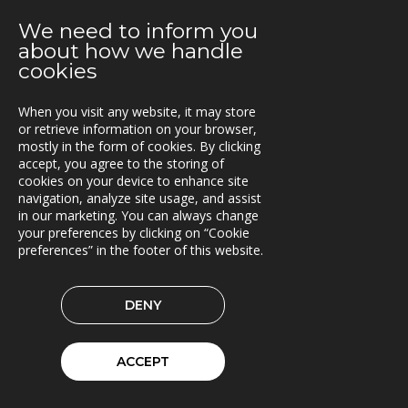
We need to inform you
2021-03-08
about how we handle
Ny version av TRACS Flow
cookies
2021-02-26
When you visit any website, it may store
Webinar med RoadCloud
or retrieve information on your browser,
mostly in the form of cookies. By clicking
2021-02-24
accept, you agree to the storing of
Nya lokaler i Oslo
cookies on your device to enhance site
navigation, analyze site usage, and assist
2021-01-29
in our marketing. You can always change
En attraktiv arbetsgivare!
your preferences by clicking on “Cookie
preferences” in the footer of this website.
2021-01-11
Triona expanderar i Göteborg
DENY
2021-01-07
FleetControl - Transdevs IoT-plattform
ACCEPT
2020-12-18
Entreprenör väljer TRACS Flow