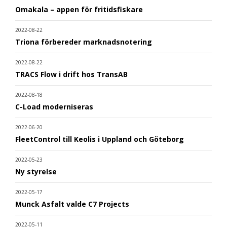
Omakala – appen för fritidsfiskare
2022-08-22
Triona förbereder marknadsnotering
2022-08-22
TRACS Flow i drift hos TransAB
2022-08-18
C-Load moderniseras
2022-06-20
FleetControl till Keolis i Uppland och Göteborg
2022-05-23
Ny styrelse
2022-05-17
Munck Asfalt valde C7 Projects
2022-05-11