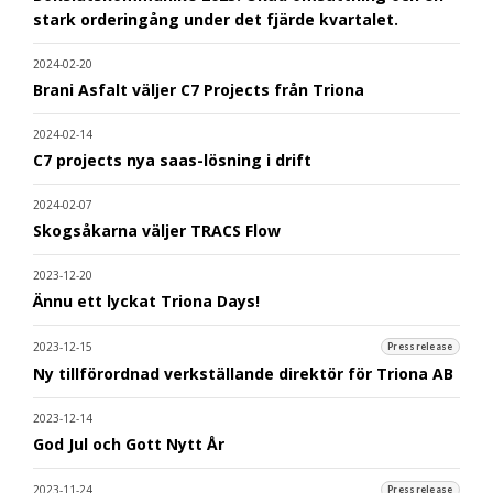
stark orderingång under det fjärde kvartalet.
2024-02-20
Brani Asfalt väljer C7 Projects från Triona
2024-02-14
C7 projects nya saas-lösning i drift
2024-02-07
Skogsåkarna väljer TRACS Flow
2023-12-20
Ännu ett lyckat Triona Days!
2023-12-15
Pressrelease
Ny tillförordnad verkställande direktör för Triona AB
2023-12-14
God Jul och Gott Nytt År
2023-11-24
Pressrelease