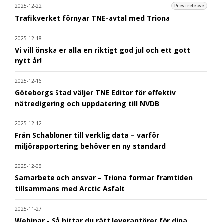
2025-12-22
Pressrelease
Trafikverket förnyar TNE-avtal med Triona
2025-12-18
Vi vill önska er alla en riktigt god jul och ett gott
nytt år!
2025-12-16
Göteborgs Stad väljer TNE Editor för effektiv
nätredigering och uppdatering till NVDB
2025-12-12
Från Schabloner till verklig data – varför
miljörapportering behöver en ny standard
2025-12-08
Samarbete och ansvar – Triona formar framtiden
tillsammans med Arctic Asfalt
2025-11-27
Webinar - Så hittar du rätt leverantörer för dina