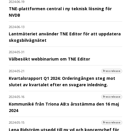
2024-06-19
TNE-plattformen central i ny teknisk lösning för
NVDB
2024-06-13
Lantmäteriet använder TNE Editor för att uppdatera
skogsbilvägnätet
2024-05-31
Välbesökt webbinarium om TNE Editor
2024-05-21
Pressrelease
Kvartalsrapport Q1 2024: Orderingången steg mot
slutet av kvartalet efter en svagare inledning.
2024-05-16
Pressrelease
Kommuniké från Triona AB:s årsstämma den 16 maj
2024
2024-05-15
Pressrelease
Lena Ridström utsedd till ny vd och koncernchef för