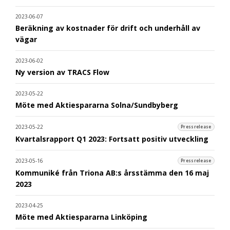
2023-06-07
Beräkning av kostnader för drift och underhåll av
vägar
2023-06-02
Ny version av TRACS Flow
2023-05-22
Möte med Aktiespararna Solna/Sundbyberg
2023-05-22
Pressrelease
Kvartalsrapport Q1 2023: Fortsatt positiv utveckling
2023-05-16
Pressrelease
Kommuniké från Triona AB:s årsstämma den 16 maj
2023
2023-04-25
Möte med Aktiespararna Linköping