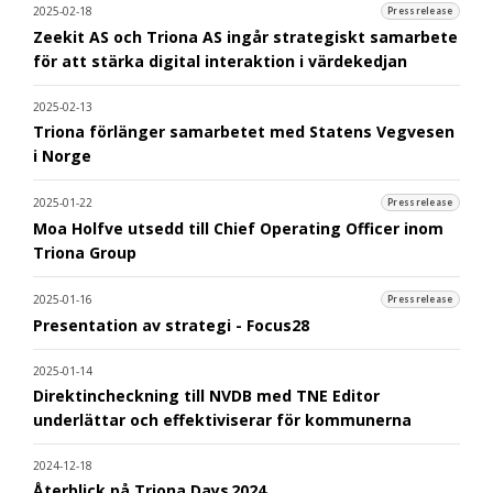
2025-02-18
Pressrelease
Zeekit AS och Triona AS ingår strategiskt samarbete
för att stärka digital interaktion i värdekedjan
2025-02-13
Triona förlänger samarbetet med Statens Vegvesen
i Norge
2025-01-22
Pressrelease
Moa Holfve utsedd till Chief Operating Officer inom
Triona Group
2025-01-16
Pressrelease
Presentation av strategi - Focus28
2025-01-14
Direktincheckning till NVDB med TNE Editor
underlättar och effektiviserar för kommunerna
2024-12-18
Återblick på Triona Days 2024