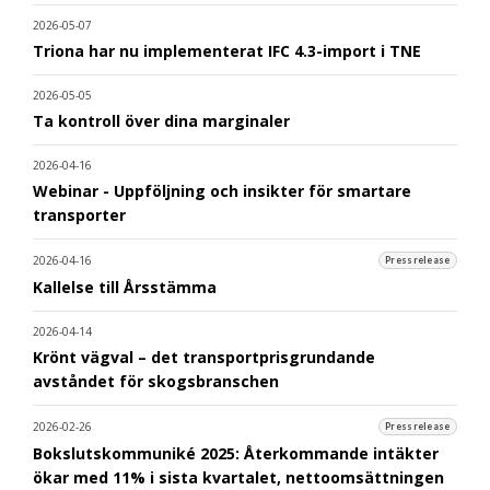
2026-05-07
Triona har nu implementerat IFC 4.3-import i TNE
2026-05-05
Ta kontroll över dina marginaler
2026-04-16
Webinar - Uppföljning och insikter för smartare
transporter
2026-04-16
Pressrelease
Kallelse till Årsstämma
2026-04-14
Krönt vägval – det transportprisgrundande
avståndet för skogsbranschen
2026-02-26
Pressrelease
Bokslutskommuniké 2025: Återkommande intäkter
ökar med 11% i sista kvartalet, nettoomsättningen