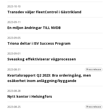
2023-10-10
Transdev väljer FleetControl i Gästrikland
2023-09-11
En miljon ändringar TILL NVDB
2023-09-05
Triona deltar i ISV Success Program
2023-09-01
Sveaskog effektiviserar vägprocessen
2023-08-31
Pressrelease
Kvartalsrapport Q2 2023: Bra orderingång, men
osäkerhet inom anläggning/byggande
2023-08-28
Nytt kontor i Helsingfors
2023-08-25
Pressrelease