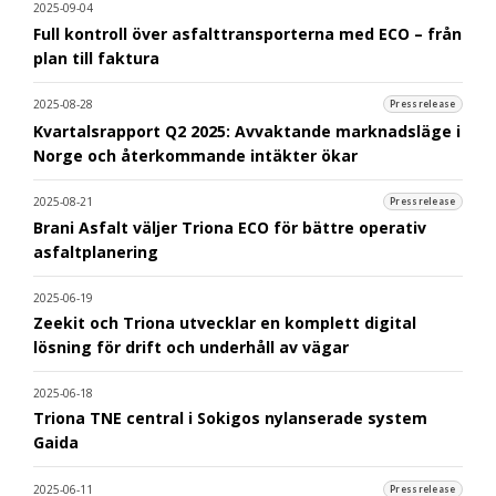
2025-09-04
Full kontroll över asfalttransporterna med ECO – från
plan till faktura
2025-08-28
Pressrelease
Kvartalsrapport Q2 2025: Avvaktande marknadsläge i
Norge och återkommande intäkter ökar
2025-08-21
Pressrelease
Brani Asfalt väljer Triona ECO för bättre operativ
asfaltplanering
2025-06-19
Zeekit och Triona utvecklar en komplett digital
lösning för drift och underhåll av vägar
2025-06-18
Triona TNE central i Sokigos nylanserade system
Gaida
2025-06-11
Pressrelease