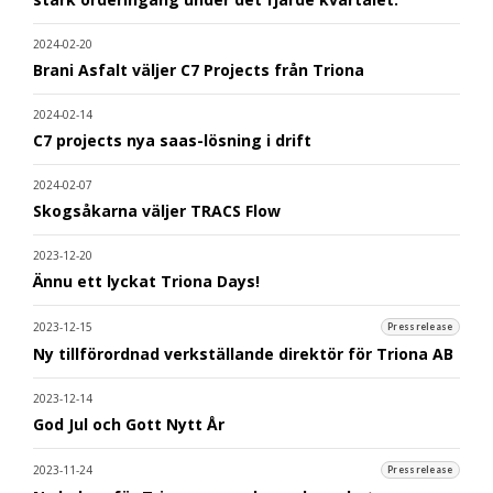
2024-02-20
Brani Asfalt väljer C7 Projects från Triona
2024-02-14
C7 projects nya saas-lösning i drift
2024-02-07
Skogsåkarna väljer TRACS Flow
2023-12-20
Ännu ett lyckat Triona Days!
2023-12-15
Pressrelease
Ny tillförordnad verkställande direktör för Triona AB
2023-12-14
God Jul och Gott Nytt År
2023-11-24
Pressrelease