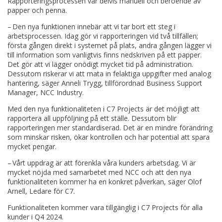
Rapporteringsprocessen var delvis manuell och beroende av
papper och penna.
– Den nya funktionen innebär att vi tar bort ett steg i
arbetsprocessen. Idag gör vi rapporteringen vid två tillfällen;
första gången direkt i systemet på plats, andra gången lägger vi
till information som vanligtvis finns nedskriven på ett papper.
Det gör att vi lägger onödigt mycket tid på administration.
Dessutom riskerar vi att mata in felaktiga uppgifter med analog
hantering, säger Anneli Trygg, tillförordnad Business Support
Manager, NCC Industry.
Med den nya funktionaliteten i C7 Projects är det möjligt att
rapportera all uppföljning på ett ställe. Dessutom blir
rapporteringen mer standardiserad. Det är en mindre förändring
som minskar risken, ökar kontrollen och har potential att spara
mycket pengar.
– Vårt uppdrag är att förenkla våra kunders arbetsdag. Vi är
mycket nöjda med samarbetet med NCC och att den nya
funktionaliteten kommer ha en konkret påverkan, säger Olof
Arnell, Ledare för C7.
Funktionaliteten kommer vara tillgänglig i C7 Projects för alla
kunder i Q4 2024.