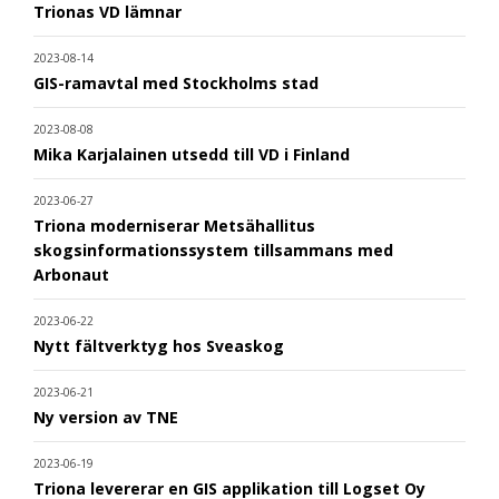
Trionas VD lämnar
2023-08-14
GIS-ramavtal med Stockholms stad
2023-08-08
Mika Karjalainen utsedd till VD i Finland
2023-06-27
Triona moderniserar Metsähallitus
skogsinformationssystem tillsammans med
Arbonaut
2023-06-22
Nytt fältverktyg hos Sveaskog
2023-06-21
Ny version av TNE
2023-06-19
Triona levererar en GIS applikation till Logset Oy