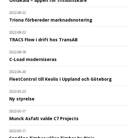
Omakala – appen för fritidsfiskare
2022-08-22
Triona förbereder marknadsnotering
2022-08-22
TRACS Flow i drift hos TransAB
2022-08-18
C-Load moderniseras
2022-06-20
FleetControl till Keolis i Uppland och Göteborg
2022-05-23
Ny styrelse
2022-05-17
Munck Asfalt valde C7 Projects
2022-05-11