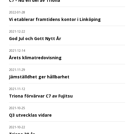
C7 - Nu en del av Triona
2022-01-28
Vi etablerar framtidens kontor i Linköping
2021-12-22
God Jul och Gott Nytt År
2021-12-14
Årets klimatredovisning
2021-11-29
Jämställdhet ger hållbarhet
2021-11-12
Triona förvärvar C7 av Fujitsu
2021-10-25
Q3 utvecklas vidare
2021-10-22