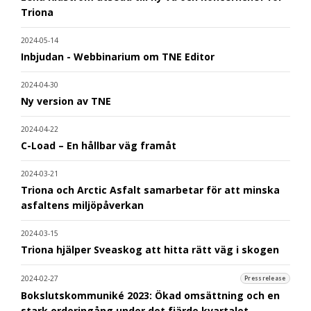
Triona
2024-05-14
Inbjudan - Webbinarium om TNE Editor
2024-04-30
Ny version av TNE
2024-04-22
C-Load – En hållbar väg framåt
2024-03-21
Triona och Arctic Asfalt samarbetar för att minska
asfaltens miljöpåverkan
2024-03-15
Triona hjälper Sveaskog att hitta rätt väg i skogen
2024-02-27
Pressrelease
Bokslutskommuniké 2023: Ökad omsättning och en
stark orderingång under det fjärde kvartalet.