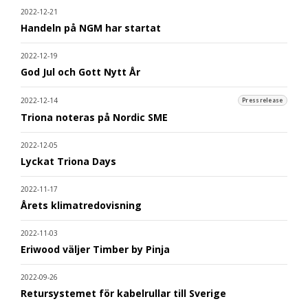
2022-12-21
Handeln på NGM har startat
2022-12-19
God Jul och Gott Nytt År
2022-12-14
Pressrelease
Triona noteras på Nordic SME
2022-12-05
Lyckat Triona Days
2022-11-17
Årets klimatredovisning
2022-11-03
Eriwood väljer Timber by Pinja
2022-09-26
Retursystemet för kabelrullar till Sverige