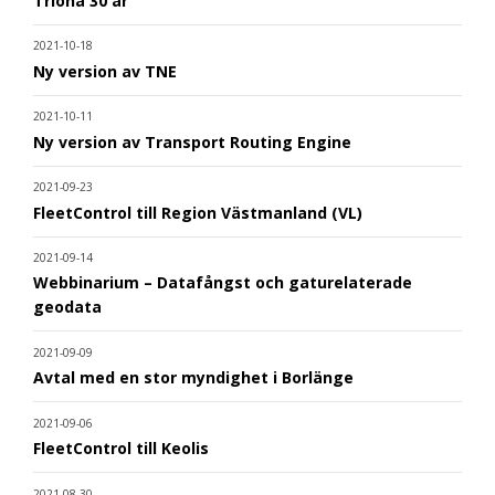
Triona 30 år
2021-10-18
Ny version av TNE
2021-10-11
Ny version av Transport Routing Engine
2021-09-23
FleetControl till Region Västmanland (VL)
2021-09-14
Webbinarium – Datafångst och gaturelaterade
geodata
2021-09-09
Avtal med en stor myndighet i Borlänge
2021-09-06
FleetControl till Keolis
2021-08-30