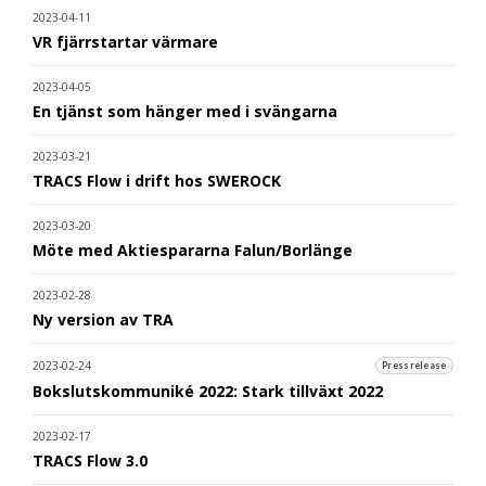
2023-04-11
VR fjärrstartar värmare
2023-04-05
En tjänst som hänger med i svängarna
2023-03-21
TRACS Flow i drift hos SWEROCK
2023-03-20
Möte med Aktiespararna Falun/Borlänge
2023-02-28
Ny version av TRA
2023-02-24
Pressrelease
Bokslutskommuniké 2022: Stark tillväxt 2022
2023-02-17
TRACS Flow 3.0