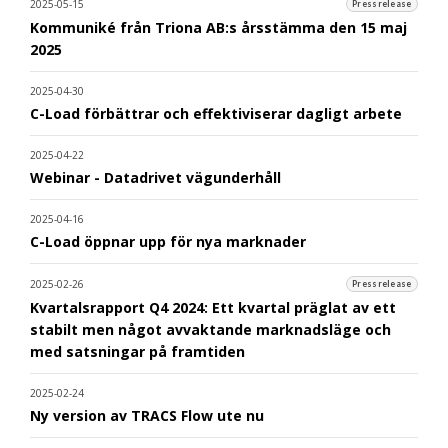
2025-05-15
Pressrelease
Kommuniké från Triona AB:s årsstämma den 15 maj
2025
2025-04-30
C-Load förbättrar och effektiviserar dagligt arbete
2025-04-22
Webinar - Datadrivet vägunderhåll
2025-04-16
C-Load öppnar upp för nya marknader
2025-02-26
Pressrelease
Kvartalsrapport Q4 2024: Ett kvartal präglat av ett
stabilt men något avvaktande marknadsläge och
med satsningar på framtiden
2025-02-24
Ny version av TRACS Flow ute nu