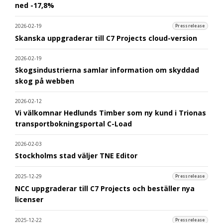
ned -17,8%
2026-02-19
Pressrelease
Skanska uppgraderar till C7 Projects cloud-version
2026-02-19
Skogsindustrierna samlar information om skyddad
skog på webben
2026-02-12
Vi välkomnar Hedlunds Timber som ny kund i Trionas
transportbokningsportal C-Load
2026-02-03
Stockholms stad väljer TNE Editor
2025-12-29
Pressrelease
NCC uppgraderar till C7 Projects och beställer nya
licenser
2025-12-22
Pressrelease