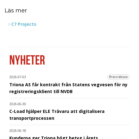
Läs mer
C7 Projects
NYHETER
2026-07-03
Pressrelease
Triona AS får kontrakt från Statens vegvesen för ny
registreringsklient till NVDB
2026-06-30
C-Load hjälper ELE Trävaru att digitalisera
transportprocessen
2026-06-18
Kunderna ger Triona högt betyg i årets