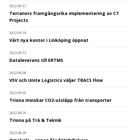
2022-09-21
Terranors framgångsrika implementering av C7
Projects
2022-09-19
Vårt nya kontor i Linköping öppnat
2022-09-12
Dataleverans till ERTMS
2022-09-08
VSV och Unite Logistics väljer TRACS Flow
2022-09-05
Triona minskar CO2-utsläpp från transporter
2022-08-29
Triona på Trä & Teknik
2022-08-29