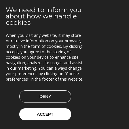
E.ON Sverige valde Once by Pinja till sin
We need to inform you
bränsleleveranskedja
about how we handle
cookies
2021-06-07
Fraktkedjan AB har driftsatt TRACS Flow
When you visit any website, it may store
or retrieve information on your browser,
2021-05-18
mostly in the form of cookies. By clicking
Beläggningssystem till Statens vegvesen
accept, you agree to the storing of
cookies on your device to enhance site
2021-04-12
navigation, analyze site usage, and assist
Bergkvist siljan i insjön inför C-Load
in our marketing. You can always change
your preferences by clicking on “Cookie
preferences” in the footer of this website.
2021-04-06
C-Load - utökat stöd för hållbara transporter
DENY
2021-03-29
TRACS Flow i drift hos Söderhamns LBC
ACCEPT
2021-03-15
Kunderna nöjda med Triona