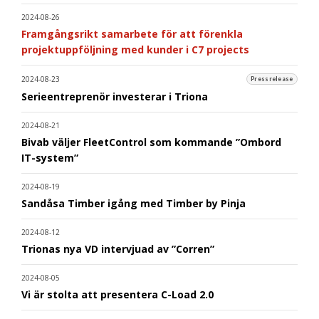
2024-08-26
Framgångsrikt samarbete för att förenkla
projektuppföljning med kunder i C7 projects
2024-08-23
Pressrelease
Serieentreprenör investerar i Triona
2024-08-21
Bivab väljer FleetControl som kommande ”Ombord
IT-system”
2024-08-19
Sandåsa Timber igång med Timber by Pinja
2024-08-12
Trionas nya VD intervjuad av ”Corren”
2024-08-05
Vi är stolta att presentera C-Load 2.0