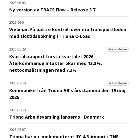
2026-06-03
Ny version av TRACS Flow – Release 3.7
2026-06-01
Webinar: Få bättre kontroll över era transportflöden
med slottidsbokning i Triona C-Load
2026-05-28
Pressrelease
Kvartalsrapport första kvartalet 2026:
Återkommande intäkter ökar med 13,3%,
nettoomsättningen med 7,3%
2026-05-19
Pressrelease
Kommuniké från Triona AB:s årsstämma den 19 maj
2026
2026-05-13
Triona Arbeidsvarsling lanseras i Danmark
2026-05-07
Triona har nu implementerat IFC 4.3-import i TNE