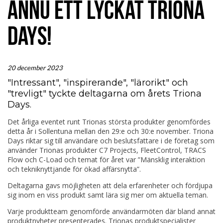
ÄNNU ETT LYCKAT TRIONA
DAYS!
20 december 2023
"Intressant", "inspirerande", "lärorikt" och
"trevligt" tyckte deltagarna om årets Triona
Days.
Det årliga eventet runt Trionas största produkter genomfördes
detta år i Sollentuna mellan den 29:e och 30:e november. Triona
Days riktar sig till användare och beslutsfattare i de företag som
använder Trionas produkter C7 Projects, FleetControl, TRACS
Flow och C-Load och temat för året var ”Mänsklig interaktion
och tekniknyttjande för ökad affärsnytta”.
Deltagarna gavs möjligheten att dela erfarenheter och fördjupa
sig inom en viss produkt samt lära sig mer om aktuella teman.
Varje produktteam genomförde användarmöten där bland annat
produktnyheter presenterades. Trionas produktspecialister