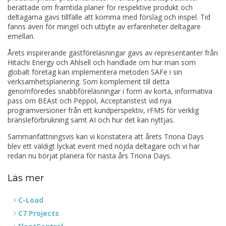
berättade om framtida planer för respektive produkt och
deltagarna gavs tillfälle att komma med förslag och inspel. Tid
fanns även för mingel och utbyte av erfarenheter deltagare
emellan.
Årets inspirerande gästföreläsningar gavs av representanter från
Hitachi Energy och Ahlsell och handlade om hur man som
globalt företag kan implementera metoden SAFe i sin
verksamhetsplanering. Som komplement till detta
genomföredes snabbföreläsningar i form av korta, informativa
pass om BEAst och Peppol, Acceptanstest vid nya
programversioner från ett kundperspektiv, rFMS för verklig
bränsleförbrukning samt AI och hur det kan nyttjas.
Sammanfattningsvis kan vi konstatera att årets Triona Days
blev ett väldigt lyckat event med nöjda deltagare och vi har
redan nu börjat planera för nästa års Triona Days.
Läs mer
C-Load
C7 Projects