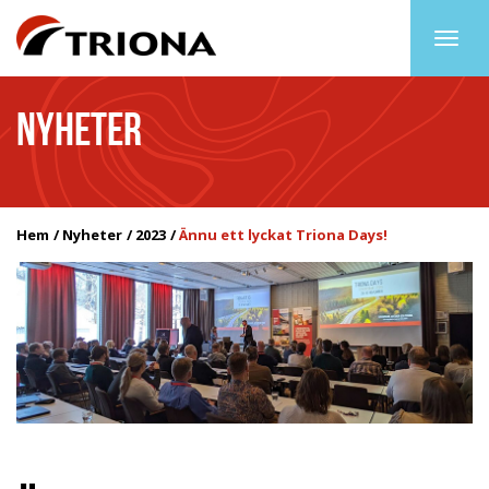
Togg
navig
NYHETER
Hem
Nyheter
2023
Ännu ett lyckat Triona Days!