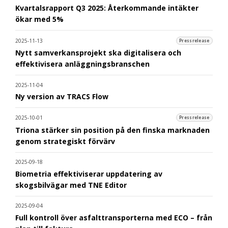
Kvartalsrapport Q3 2025: Återkommande intäkter
ökar med 5%
2025-11-13
Pressrelease
Nytt samverkansprojekt ska digitalisera och
effektivisera anläggningsbranschen
2025-11-04
Ny version av TRACS Flow
2025-10-01
Pressrelease
Triona stärker sin position på den finska marknaden
genom strategiskt förvärv
2025-09-18
Biometria effektiviserar uppdatering av
skogsbilvägar med TNE Editor
2025-09-04
Full kontroll över asfalttransporterna med ECO – från