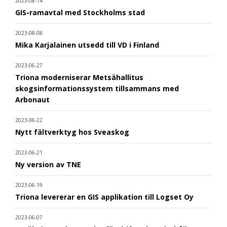
2023-08-14
GIS-ramavtal med Stockholms stad
2023-08-08
Mika Karjalainen utsedd till VD i Finland
2023-06-27
Triona moderniserar Metsähallitus
skogsinformationssystem tillsammans med
Arbonaut
2023-06-22
Nytt fältverktyg hos Sveaskog
2023-06-21
Ny version av TNE
2023-06-19
Triona levererar en GIS applikation till Logset Oy
2023-06-07