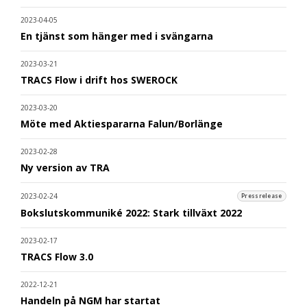
2023-04-05
En tjänst som hänger med i svängarna
2023-03-21
TRACS Flow i drift hos SWEROCK
2023-03-20
Möte med Aktiespararna Falun/Borlänge
2023-02-28
Ny version av TRA
2023-02-24
Pressrelease
Bokslutskommuniké 2022: Stark tillväxt 2022
2023-02-17
TRACS Flow 3.0
2022-12-21
Handeln på NGM har startat