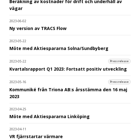
Beräkning av kostnader för drift och underhåll av
vägar
2023-06-02
Ny version av TRACS Flow
2023-05-22
Möte med Aktiespararna Solna/Sundbyberg
2023-05-22
Pressrelease
Kvartalsrapport Q1 2023: Fortsatt positiv utveckling
2023-05-16
Pressrelease
Kommuniké från Triona AB:s årsstämma den 16 maj
2023
2023-04-25
Möte med Aktiespararna Linköping
2023-04-11
VR fjärrstartar värmare