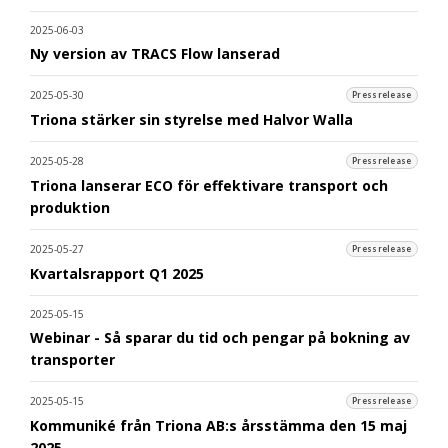
2025-06-03
Ny version av TRACS Flow lanserad
2025-05-30
Pressrelease
Triona stärker sin styrelse med Halvor Walla
2025-05-28
Pressrelease
Triona lanserar ECO för effektivare transport och
produktion
2025-05-27
Pressrelease
Kvartalsrapport Q1 2025
2025-05-15
Webinar - Så sparar du tid och pengar på bokning av
transporter
2025-05-15
Pressrelease
Kommuniké från Triona AB:s årsstämma den 15 maj
2025