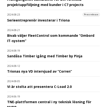
projektuppföljning med kunder i C7 projects
2024-08-23
Pressrelease
Serieentreprenör investerar i Triona
2024-08-21
Bivab väljer FleetControl som kommande ”Ombord
IT-system”
2024-08-19
Sandåsa Timber igång med Timber by Pinja
2024-08-12
Trionas nya VD intervjuad av ”Corren”
2024-08-05
Vi är stolta att presentera C-Load 2.0
2024-06-19
TNE-plattformen central i ny teknisk lösning för