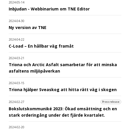
2024-05-14
Inbjudan - Webbinarium om TNE Editor
2024-04-30
Ny version av TNE
2024-04-22
C-Load – En hållbar väg framåt
2024-03-21
Triona och Arctic Asfalt samarbetar för att minska
asfaltens miljöpåverkan
2024-03-15
Triona hjälper Sveaskog att hitta rätt väg i skogen
2024-02-27
Pressrelease
Bokslutskommuniké 2023: Ökad omsättning och en
stark orderingång under det fjärde kvartalet.
2024-02-20