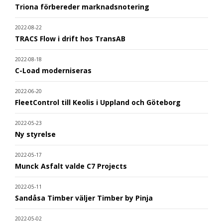
Triona förbereder marknadsnotering
2022-08-22
TRACS Flow i drift hos TransAB
2022-08-18
C-Load moderniseras
2022-06-20
FleetControl till Keolis i Uppland och Göteborg
2022-05-23
Ny styrelse
2022-05-17
Munck Asfalt valde C7 Projects
2022-05-11
Sandåsa Timber väljer Timber by Pinja
2022-05-02