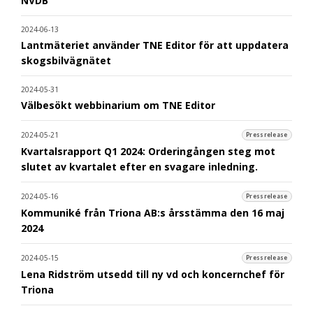
NVDB
2024-06-13
Lantmäteriet använder TNE Editor för att uppdatera
skogsbilvägnätet
2024-05-31
Välbesökt webbinarium om TNE Editor
2024-05-21
Pressrelease
Kvartalsrapport Q1 2024: Orderingången steg mot
slutet av kvartalet efter en svagare inledning.
2024-05-16
Pressrelease
Kommuniké från Triona AB:s årsstämma den 16 maj
2024
2024-05-15
Pressrelease
Lena Ridström utsedd till ny vd och koncernchef för
Triona