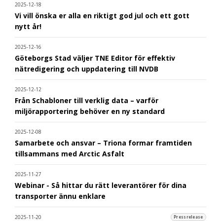
2025-12-18
Vi vill önska er alla en riktigt god jul och ett gott
nytt år!
2025-12-16
Göteborgs Stad väljer TNE Editor för effektiv
nätredigering och uppdatering till NVDB
2025-12-12
Från Schabloner till verklig data – varför
miljörapportering behöver en ny standard
2025-12-08
Samarbete och ansvar – Triona formar framtiden
tillsammans med Arctic Asfalt
2025-11-27
Webinar - Så hittar du rätt leverantörer för dina
transporter ännu enklare
2025-11-20
Pressrelease