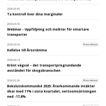
2026-05-05
Ta kontroll över dina marginaler
2026-04-16
Webinar - Uppföljning och insikter för smartare
transporter
2026-04-16
Pressrelease
Kallelse till Årsstämma
2026-04-14
Krönt vägval – det transportprisgrundande
avståndet för skogsbranschen
2026-02-26
Pressrelease
Bokslutskommuniké 2025: Återkommande intäkter
ökar med 11% i sista kvartalet, nettoomsättningen
ned -17,8%