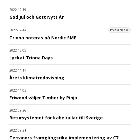
2022-12-19
God Jul och Gott Nytt År
2022-12-14
Pressrelease
Triona noteras på Nordic SME
2022-12-05
Lyckat Triona Days
2022-11-17
Årets klimatredovisning
2022-11-03
Eriwood väljer Timber by Pinja
2022-09-26
Retursystemet för kabelrullar till Sverige
2022-09-21
Terranors framgångsrika implementering av C7