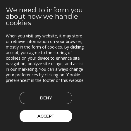
We need to inform you
2021-06-07
about how we handle
Fraktkedjan AB har driftsatt TRACS Flow
cookies
2021-05-18
Beläggningssystem till Statens vegvesen
When you visit any website, it may store
or retrieve information on your browser,
mostly in the form of cookies. By clicking
2021-04-12
accept, you agree to the storing of
Bergkvist siljan i insjön inför C-Load
cookies on your device to enhance site
navigation, analyze site usage, and assist
2021-04-06
in our marketing. You can always change
C-Load - utökat stöd för hållbara transporter
your preferences by clicking on “Cookie
preferences” in the footer of this website.
2021-03-29
TRACS Flow i drift hos Söderhamns LBC
DENY
2021-03-15
Kunderna nöjda med Triona
ACCEPT
2021-03-08
Ny version av TRACS Flow