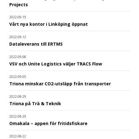
Projects
2022-09-19
Vårt nya kontor i Linköping öppnat
2022-09-12
Dataleverans till ERTMS
2022-09-08
VSV och Unite Logistics väljer TRACS Flow
2022-09-05
Triona minskar CO2-utsläpp från transporter
2022-08-29
Triona på Trä & Teknik
2022-08-29
Omakala – appen för fritidsfiskare
2022-08-22