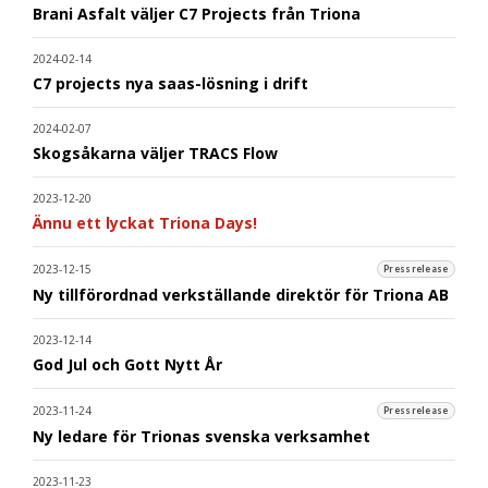
Brani Asfalt väljer C7 Projects från Triona
2024-02-14
C7 projects nya saas-lösning i drift
2024-02-07
Skogsåkarna väljer TRACS Flow
2023-12-20
Ännu ett lyckat Triona Days!
2023-12-15
Pressrelease
Ny tillförordnad verkställande direktör för Triona AB
2023-12-14
God Jul och Gott Nytt År
2023-11-24
Pressrelease
Ny ledare för Trionas svenska verksamhet
2023-11-23