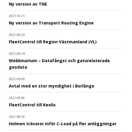
Ny version av TNE
2021-10-11
Ny version av Transport Routing Engine
2021-09-23
FleetControl till Region Västmanland (VL)
2021-09-14
Webbinarium – Datafångst och gaturelaterade
geodata
2021-09-09
Avtal med en stor myndighet i Borlänge
2021-09-06
FleetControl till Keolis
2021-08-30
Holmen trävaror inför C-Load på fler anläggningar