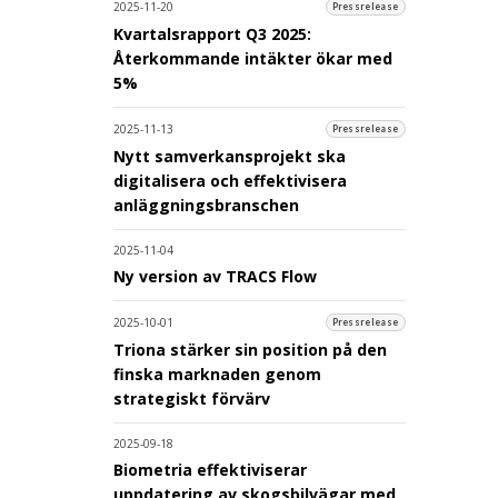
2025-11-20
Pressrelease
Kvartalsrapport Q3 2025:
Återkommande intäkter ökar med
5%
2025-11-13
Pressrelease
Nytt samverkansprojekt ska
digitalisera och effektivisera
anläggningsbranschen
2025-11-04
Ny version av TRACS Flow
2025-10-01
Pressrelease
Triona stärker sin position på den
finska marknaden genom
strategiskt förvärv
2025-09-18
Biometria effektiviserar
uppdatering av skogsbilvägar med