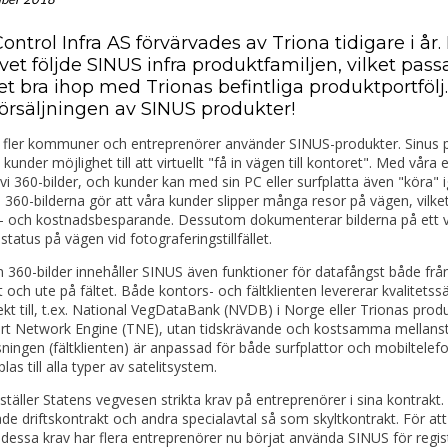
ontrol Infra AS förvärvades av Triona tidigare i år
vet följde SINUS infra produktfamiljen, vilket pass
t bra ihop med Trionas befintliga produktportfölj
försäljningen av SINUS produkter!
h fler kommuner och entreprenörer använder SINUS-produkter. Sinus 
 kunder möjlighet till att virtuellt "få in vägen till kontoret". Med våra
r vi 360-bilder, och kunder kan med sin PC eller surfplatta även "köra"
. 360-bilderna gör att våra kunder slipper många resor på vägen, vilket
d- och kostnadsbesparande. Dessutom dokumenterar bilderna på ett v
 status på vägen vid fotograferingstillfället.
360-bilder innehåller SINUS även funktioner för datafångst både frå
 och ute på fältet. Både kontors- och fältklienten levererar kvalitetss
ekt till, t.ex. National VegDataBank (NVDB) i Norge eller Trionas prod
rt Network Engine (TNE), utan tidskrävande och kostsamma mellanst
ningen (fältklienten) är anpassad för både surfplattor och mobiltelef
las till alla typer av satelitsystem.
ställer Statens vegvesen strikta krav på entreprenörer i sina kontrakt.
åde driftskontrakt och andra specialavtal så som skyltkontrakt. För att
 dessa krav har flera entreprenörer nu börjat använda SINUS för regis