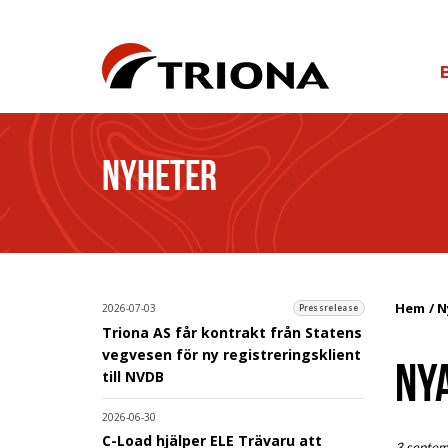
NYHETER
Hem
N
2026-07-03
Pressrelease
Triona AS får kontrakt från Statens
vegvesen för ny registreringsklient
NY
till NVDB
2026-06-30
C-Load hjälper ELE Trävaru att
3 septe