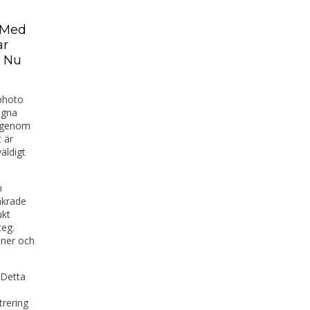
. Med
ar
. Nu
photo
 egna
 igenom
 är
äldigt
n
äkrade
ukt
eg.
oner och
 Detta
trering