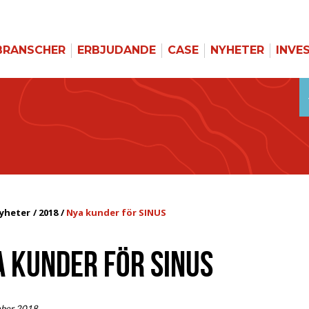
BRANSCHER
ERBJUDANDE
CASE
NYHETER
INVE
yheter
2018
Nya kunder för SINUS
A KUNDER FÖR SINUS
mber 2018