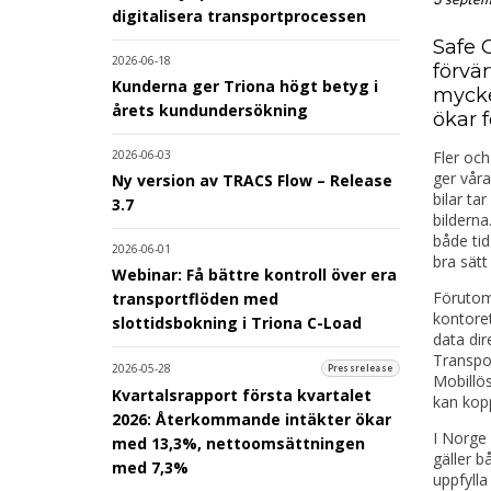
digitalisera transportprocessen
Safe C
2026-06-18
förvär
Kunderna ger Triona högt betyg i
mycke
årets kundundersökning
ökar 
Fler oc
2026-06-03
ger våra
Ny version av TRACS Flow – Release
bilar ta
3.7
bilderna
både ti
2026-06-01
bra sätt
Webinar: Få bättre kontroll över era
Förutom 
transportflöden med
kontoret
slottidsbokning i Triona C-Load
data dir
Transpo
2026-05-28
Pressrelease
Mobillös
Kvartalsrapport första kvartalet
kan kopp
2026: Återkommande intäkter ökar
I Norge 
med 13,3%, nettoomsättningen
gäller b
med 7,3%
uppfylla