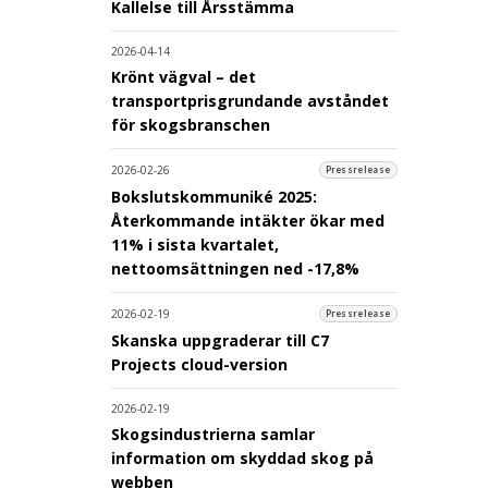
Kallelse till Årsstämma
2026-04-14
Krönt vägval – det
transportprisgrundande avståndet
för skogsbranschen
2026-02-26
Pressrelease
Bokslutskommuniké 2025:
Återkommande intäkter ökar med
11% i sista kvartalet,
nettoomsättningen ned -17,8%
2026-02-19
Pressrelease
Skanska uppgraderar till C7
Projects cloud-version
2026-02-19
Skogsindustrierna samlar
information om skyddad skog på
webben