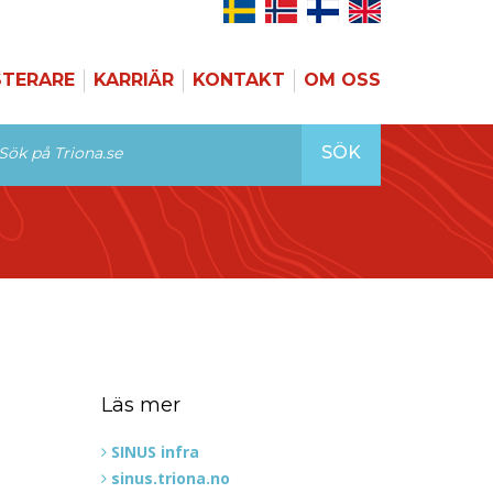
STERARE
KARRIÄR
KONTAKT
OM OSS
SÖK
Läs mer
SINUS infra
sinus.triona.no