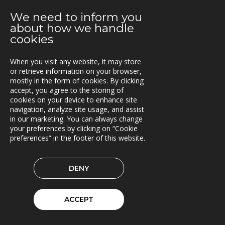
2021-06-07
We need to inform you
Fraktkedjan AB har driftsatt TRACS Flow
about how we handle
cookies
2021-05-18
Beläggningssystem till Statens vegvesen
When you visit any website, it may store
or retrieve information on your browser,
2021-04-12
mostly in the form of cookies. By clicking
Bergkvist siljan i insjön inför C-Load
accept, you agree to the storing of
cookies on your device to enhance site
2021-04-06
navigation, analyze site usage, and assist
C-Load - utökat stöd för hållbara transporter
in our marketing. You can always change
your preferences by clicking on “Cookie
2021-03-29
preferences” in the footer of this website.
TRACS Flow i drift hos Söderhamns LBC
2021-03-15
DENY
Kunderna nöjda med Triona
ACCEPT
2021-03-08
Ny version av TRACS Flow