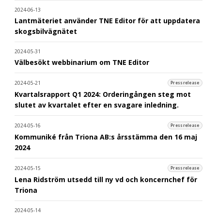
2024-06-13
Lantmäteriet använder TNE Editor för att uppdatera
skogsbilvägnätet
2024-05-31
Välbesökt webbinarium om TNE Editor
2024-05-21
Pressrelease
Kvartalsrapport Q1 2024: Orderingången steg mot
slutet av kvartalet efter en svagare inledning.
2024-05-16
Pressrelease
Kommuniké från Triona AB:s årsstämma den 16 maj
2024
2024-05-15
Pressrelease
Lena Ridström utsedd till ny vd och koncernchef för
Triona
2024-05-14