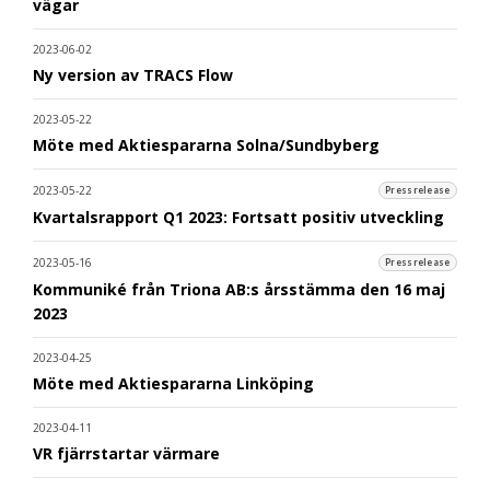
vägar
2023-06-02
Ny version av TRACS Flow
2023-05-22
Möte med Aktiespararna Solna/Sundbyberg
2023-05-22
Pressrelease
Kvartalsrapport Q1 2023: Fortsatt positiv utveckling
2023-05-16
Pressrelease
Kommuniké från Triona AB:s årsstämma den 16 maj
2023
2023-04-25
Möte med Aktiespararna Linköping
2023-04-11
VR fjärrstartar värmare