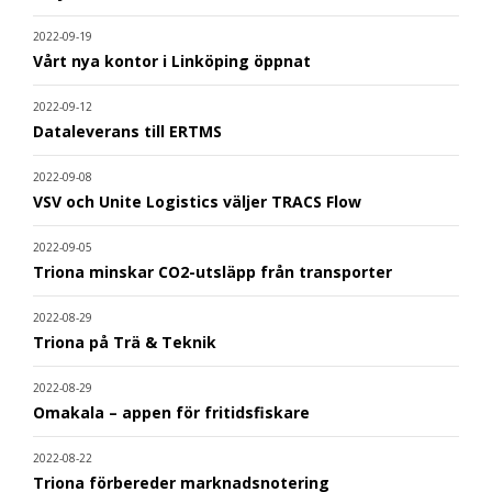
2022-09-19
Vårt nya kontor i Linköping öppnat
2022-09-12
Dataleverans till ERTMS
2022-09-08
VSV och Unite Logistics väljer TRACS Flow
2022-09-05
Triona minskar CO2-utsläpp från transporter
2022-08-29
Triona på Trä & Teknik
2022-08-29
Omakala – appen för fritidsfiskare
2022-08-22
Triona förbereder marknadsnotering