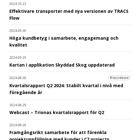
2024-10-22
Effektivare transporter med nya versionen av TRACS
Flow
2024-09-30
Höga kundbetyg i samarbete, engagemang och
kvalitet
2024-09-25
Kartan i applikation Skyddad Skog uppdaterad
2024-08-30
Pressrelease
Kvartalsrapport Q2 2024: Stabilt kvartal i nivå med
föregående år
2024-08-29
Webcast – Trionas kvartalsrapport för Q2
2024-08-26
Framgångsrikt samarbete för att förenkla
projektuppföljning med kunder i C7 projects