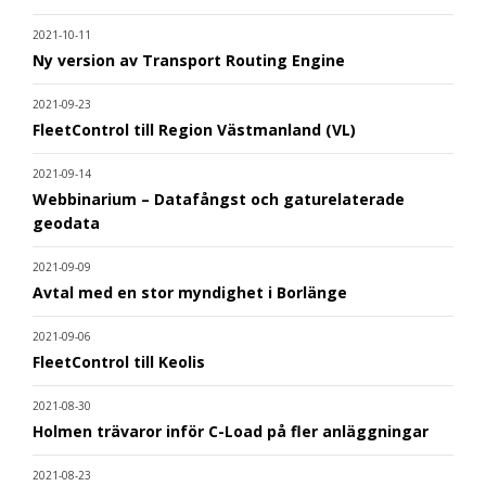
2021-10-11
Ny version av Transport Routing Engine
2021-09-23
FleetControl till Region Västmanland (VL)
2021-09-14
Webbinarium – Datafångst och gaturelaterade
geodata
2021-09-09
Avtal med en stor myndighet i Borlänge
2021-09-06
FleetControl till Keolis
2021-08-30
Holmen trävaror inför C-Load på fler anläggningar
2021-08-23