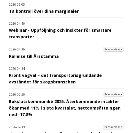
2026-05-05
Ta kontroll över dina marginaler
2026-04-16
Webinar - Uppföljning och insikter för smartare
transporter
2026-04-16
Pressrelease
Kallelse till Årsstämma
2026-04-14
Krönt vägval – det transportprisgrundande
avståndet för skogsbranschen
2026-02-26
Pressrelease
Bokslutskommuniké 2025: Återkommande intäkter
ökar med 11% i sista kvartalet, nettoomsättningen
ned -17,8%
2026-02-19
Pressrelease