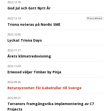
2022-12-19
God Jul och Gott Nytt År
2022-12-14
Pressrelease
Triona noteras på Nordic SME
2022-12-05
Lyckat Triona Days
2022-11-17
Årets klimatredovisning
2022-11-03
Eriwood väljer Timber by Pinja
2022-09-26
Retursystemet för kabelrullar till Sverige
2022-09-21
Terranors framgångsrika implementering av C7
Projects