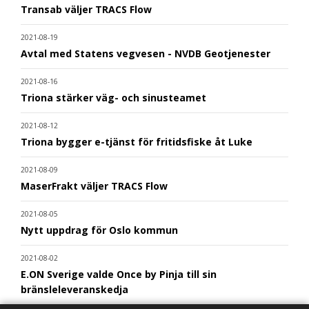
Transab väljer TRACS Flow
2021-08-19
Avtal med Statens vegvesen - NVDB Geotjenester
2021-08-16
Triona stärker väg- och sinusteamet
2021-08-12
Triona bygger e-tjänst för fritidsfiske åt Luke
2021-08-09
MaserFrakt väljer TRACS Flow
2021-08-05
Nytt uppdrag för Oslo kommun
2021-08-02
E.ON Sverige valde Once by Pinja till sin
bränsleleveranskedja