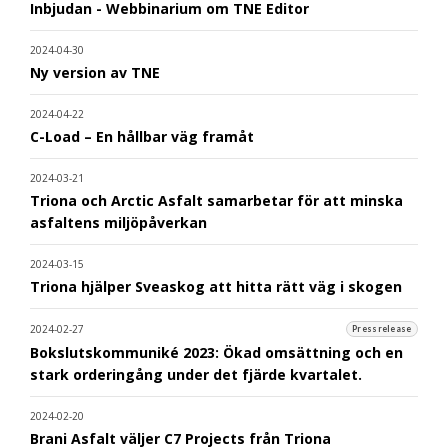
Inbjudan - Webbinarium om TNE Editor
2024-04-30
Ny version av TNE
2024-04-22
C-Load – En hållbar väg framåt
2024-03-21
Triona och Arctic Asfalt samarbetar för att minska
asfaltens miljöpåverkan
2024-03-15
Triona hjälper Sveaskog att hitta rätt väg i skogen
2024-02-27
Pressrelease
Bokslutskommuniké 2023: Ökad omsättning och en
stark orderingång under det fjärde kvartalet.
2024-02-20
Brani Asfalt väljer C7 Projects från Triona