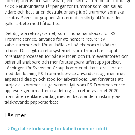
som repareras och säljs vidare, eller skrotas om de är i för dåligt
skick. Returkunderna får pengar för trummor som kan säljas
vidare och betalar en destruktionsavgift på trummor som ska
skrotas. Svenssongruppen är därmed en viktig aktör när det
gäller arbete med hållbarhet.
Det digitala retursystemet, som Triona har skapat för RS
Trommelservice, används för att hantera returer av
kabeltrummor och för att hålla koll på ekonomin i sådana
returer. Det digitala retursystemet, som Triona har skapat,
förenklar processen för både kunden och trumleverantören och
bidrar till snabbare och mer förutsägbara affärsuppgörelser.
Lösningen för Svensson Group kommer att ha stora likheter
med den lösning RS Trommelservice använder idag, men med
anpassad design och stöd för arbetsflödet. Det förväntas att
projektet kommer att ge samma lyft som RS Trommelservice
upplevde genom att införa det digitala retursystemet 2020 –
man får en enklare vardag med en betydande minskning av
tidskrävande pappersarbete.
Läs mer
Digital returlösning för kabeltrummor i drift