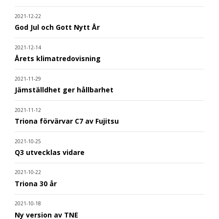
2021-12-22
God Jul och Gott Nytt År
2021-12-14
Årets klimatredovisning
2021-11-29
Jämställdhet ger hållbarhet
2021-11-12
Triona förvärvar C7 av Fujitsu
2021-10-25
Q3 utvecklas vidare
2021-10-22
Triona 30 år
2021-10-18
Ny version av TNE