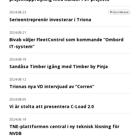
2024-08-23
Pressrelease
Serieentreprenör investerar i Triona
2024-08-21
Bivab väljer FleetControl som kommande ”Ombord
IT-system”
2024-08-19
Sandåsa Timber igång med Timber by Pinja
2024-08-12
Trionas nya VD intervjuad av ”Corren”
2024-08-05
Vi är stolta att presentera C-Load 2.0
2024-06-19
TNE-plattformen central i ny teknisk lösning för
NVDB