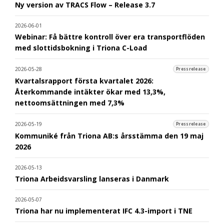
Ny version av TRACS Flow – Release 3.7
2026-06-01
Webinar: Få bättre kontroll över era transportflöden
med slottidsbokning i Triona C-Load
2026-05-28
Pressrelease
Kvartalsrapport första kvartalet 2026:
Återkommande intäkter ökar med 13,3%,
nettoomsättningen med 7,3%
2026-05-19
Pressrelease
Kommuniké från Triona AB:s årsstämma den 19 maj
2026
2026-05-13
Triona Arbeidsvarsling lanseras i Danmark
2026-05-07
Triona har nu implementerat IFC 4.3-import i TNE