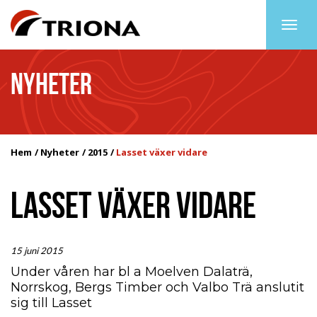
Togg
navig
NYHETER
Hem
Nyheter
2015
Lasset växer vidare
LASSET VÄXER VIDARE
15 juni 2015
Under våren har bl a Moelven Dalaträ,
Norrskog, Bergs Timber och Valbo Trä anslutit
sig till Lasset