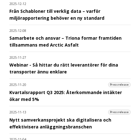
2025-12-12
Från Schabloner till verklig data – varför
miljörapportering behöver en ny standard
2025-12-08
Samarbete och ansvar – Triona formar framtiden
tillsammans med Arctic Asfalt
2025-11-27
Webinar - Så hittar du rätt leverantörer för dina
transporter ännu enklare
2025-11-20
Pressrelease
Kvartalsrapport Q3 2025: Återkommande intäkter
ökar med 5%
2025-11-13
Pressrelease
Nytt samverkansprojekt ska digitalisera och
effektivisera anläggningsbranschen
2025-11-04