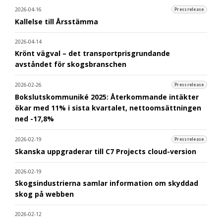
2026-04-16
Pressrelease
Kallelse till Årsstämma
2026-04-14
Krönt vägval – det transportprisgrundande
avståndet för skogsbranschen
2026-02-26
Pressrelease
Bokslutskommuniké 2025: Återkommande intäkter
ökar med 11% i sista kvartalet, nettoomsättningen
ned -17,8%
2026-02-19
Pressrelease
Skanska uppgraderar till C7 Projects cloud-version
2026-02-19
Skogsindustrierna samlar information om skyddad
skog på webben
2026-02-12