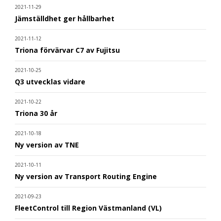
2021-11-29
Jämställdhet ger hållbarhet
2021-11-12
Triona förvärvar C7 av Fujitsu
2021-10-25
Q3 utvecklas vidare
2021-10-22
Triona 30 år
2021-10-18
Ny version av TNE
2021-10-11
Ny version av Transport Routing Engine
2021-09-23
FleetControl till Region Västmanland (VL)