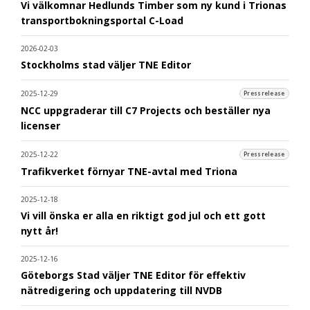
Vi välkomnar Hedlunds Timber som ny kund i Trionas
transportbokningsportal C-Load
2026-02-03
Stockholms stad väljer TNE Editor
2025-12-29
Pressrelease
NCC uppgraderar till C7 Projects och beställer nya
licenser
2025-12-22
Pressrelease
Trafikverket förnyar TNE-avtal med Triona
2025-12-18
Vi vill önska er alla en riktigt god jul och ett gott
nytt år!
2025-12-16
Göteborgs Stad väljer TNE Editor för effektiv
nätredigering och uppdatering till NVDB