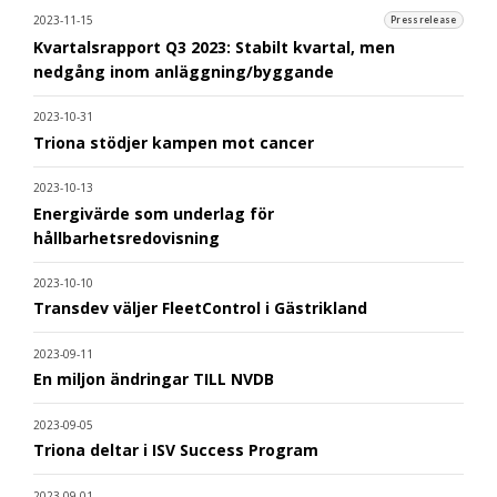
2023-11-15
Pressrelease
Kvartalsrapport Q3 2023: Stabilt kvartal, men
nedgång inom anläggning/byggande
2023-10-31
Triona stödjer kampen mot cancer
2023-10-13
Energivärde som underlag för
hållbarhetsredovisning
2023-10-10
Transdev väljer FleetControl i Gästrikland
2023-09-11
En miljon ändringar TILL NVDB
2023-09-05
Triona deltar i ISV Success Program
2023-09-01