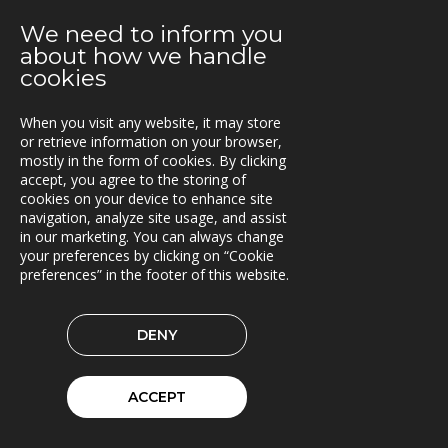
En attraktiv arbetsgivare!
We need to inform you
about how we handle
2021-01-11
cookies
Triona expanderar i Göteborg
When you visit any website, it may store
2021-01-07
or retrieve information on your browser,
FleetControl - Transdevs IoT-plattform
mostly in the form of cookies. By clicking
accept, you agree to the storing of
2020-12-18
cookies on your device to enhance site
Entreprenör väljer TRACS Flow
navigation, analyze site usage, and assist
in our marketing. You can always change
2020-12-17
your preferences by clicking on “Cookie
God Jul och Gott Nytt År
preferences” in the footer of this website.
2020-11-23
DENY
Beräkningstjänst för skördardata i pilotdrift
2020-11-09
ACCEPT
ITxPT projekt i Göteborg
2020-11-02