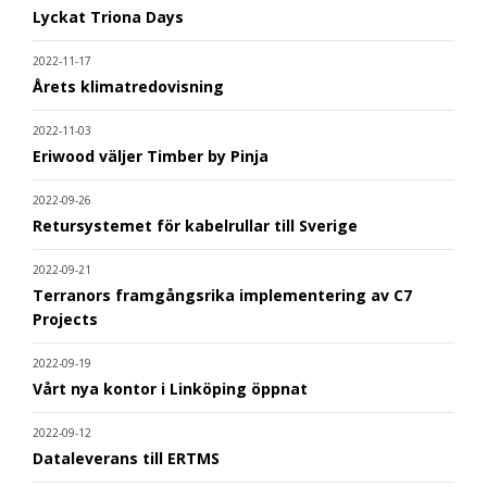
Lyckat Triona Days
2022-11-17
Årets klimatredovisning
2022-11-03
Eriwood väljer Timber by Pinja
2022-09-26
Retursystemet för kabelrullar till Sverige
2022-09-21
Terranors framgångsrika implementering av C7
Projects
2022-09-19
Vårt nya kontor i Linköping öppnat
2022-09-12
Dataleverans till ERTMS