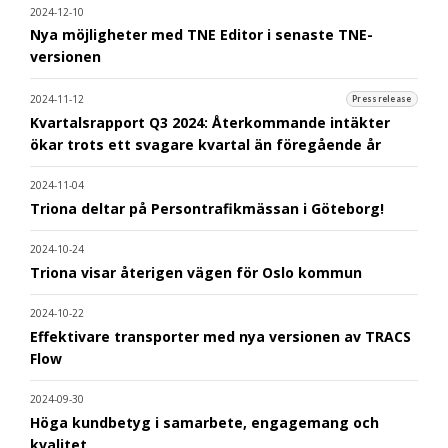
2024-12-10
Nya möjligheter med TNE Editor i senaste TNE-
versionen
2024-11-12
Pressrelease
Kvartalsrapport Q3 2024: Återkommande intäkter
ökar trots ett svagare kvartal än föregående år
2024-11-04
Triona deltar på Persontrafikmässan i Göteborg!
2024-10-24
Triona visar återigen vägen för Oslo kommun
2024-10-22
Effektivare transporter med nya versionen av TRACS
Flow
2024-09-30
Höga kundbetyg i samarbete, engagemang och
kvalitet