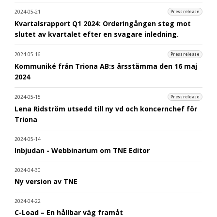
2024-05-21
Pressrelease
Kvartalsrapport Q1 2024: Orderingången steg mot
slutet av kvartalet efter en svagare inledning.
2024-05-16
Pressrelease
Kommuniké från Triona AB:s årsstämma den 16 maj
2024
2024-05-15
Pressrelease
Lena Ridström utsedd till ny vd och koncernchef för
Triona
2024-05-14
Inbjudan - Webbinarium om TNE Editor
2024-04-30
Ny version av TNE
2024-04-22
C-Load – En hållbar väg framåt