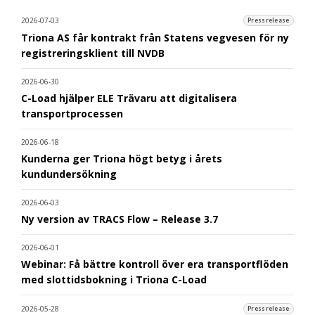
2026-07-03
Pressrelease
Triona AS får kontrakt från Statens vegvesen för ny
registreringsklient till NVDB
2026-06-30
C-Load hjälper ELE Trävaru att digitalisera
transportprocessen
2026-06-18
Kunderna ger Triona högt betyg i årets
kundundersökning
2026-06-03
Ny version av TRACS Flow – Release 3.7
2026-06-01
Webinar: Få bättre kontroll över era transportflöden
med slottidsbokning i Triona C-Load
2026-05-28
Pressrelease