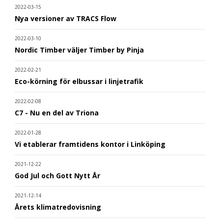
2022-03-15
Nya versioner av TRACS Flow
2022-03-10
Nordic Timber väljer Timber by Pinja
2022-02-21
Eco-körning för elbussar i linjetrafik
2022-02-08
C7 - Nu en del av Triona
2022-01-28
Vi etablerar framtidens kontor i Linköping
2021-12-22
God Jul och Gott Nytt År
2021-12-14
Årets klimatredovisning