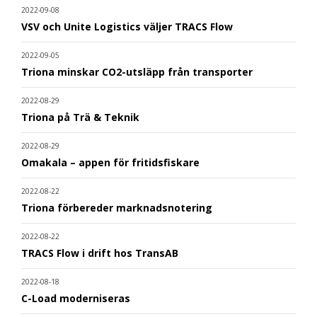
2022-09-08
VSV och Unite Logistics väljer TRACS Flow
2022-09-05
Triona minskar CO2-utsläpp från transporter
2022-08-29
Triona på Trä & Teknik
2022-08-29
Omakala – appen för fritidsfiskare
2022-08-22
Triona förbereder marknadsnotering
2022-08-22
TRACS Flow i drift hos TransAB
2022-08-18
C-Load moderniseras