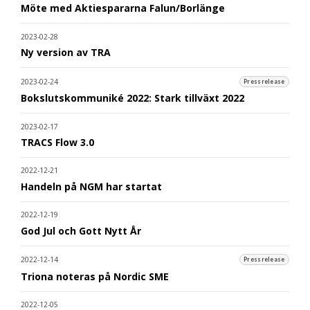
Möte med Aktiespararna Falun/Borlänge
2023-02-28
Ny version av TRA
2023-02-24
Pressrelease
Bokslutskommuniké 2022: Stark tillväxt 2022
2023-02-17
TRACS Flow 3.0
2022-12-21
Handeln på NGM har startat
2022-12-19
God Jul och Gott Nytt År
2022-12-14
Pressrelease
Triona noteras på Nordic SME
2022-12-05