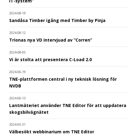
IT-system”
2024-08-19
Sandåsa Timber igång med Timber by Pinja
2024-08-12
Trionas nya VD intervjuad av ”Corren”
2024-08-05
Vi är stolta att presentera C-Load 2.0
2024-06-19
TNE-plattformen central i ny teknisk lösning för
NVDB
2024-06-13
Lantmäteriet använder TNE Editor för att uppdatera
skogsbilvägnätet
2024-05-31
Välbesökt webbinarium om TNE Editor