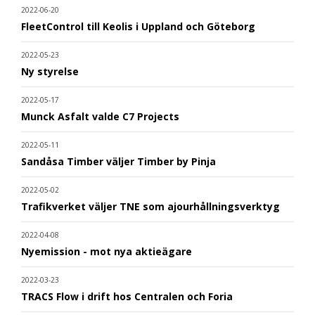
2022-06-20
FleetControl till Keolis i Uppland och Göteborg
2022-05-23
Ny styrelse
2022-05-17
Munck Asfalt valde C7 Projects
2022-05-11
Sandåsa Timber väljer Timber by Pinja
2022-05-02
Trafikverket väljer TNE som ajourhållningsverktyg
2022-04-08
Nyemission - mot nya aktieägare
2022-03-23
TRACS Flow i drift hos Centralen och Foria