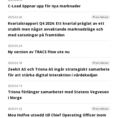
C-Load öppnar upp för nya marknader
2025-02-26
Pressrelease
Kvartalsrapport Q4 2024: Ett kvartal präglat av ett
stabilt men något avvaktande marknadsläge och
med satsningar på framtiden
2025-02-24
Ny version av TRACS Flow ute nu
2025-02-18
Pressrelease
Zeekit AS och Triona AS ingår strategiskt samarbete
för att stärka digital interaktion i värdekedjan
2025-02-13
Triona förlänger samarbetet med Statens Vegvesen
i Norge
2025-01-22
Pressrelease
Moa Holfve utsedd till Chief Operating Officer inom