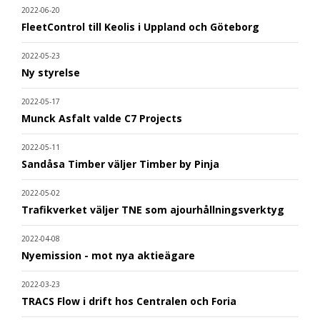
2022-06-20
FleetControl till Keolis i Uppland och Göteborg
2022-05-23
Ny styrelse
2022-05-17
Munck Asfalt valde C7 Projects
2022-05-11
Sandåsa Timber väljer Timber by Pinja
2022-05-02
Trafikverket väljer TNE som ajourhållningsverktyg
2022-04-08
Nyemission - mot nya aktieägare
2022-03-23
TRACS Flow i drift hos Centralen och Foria