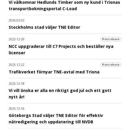
Vi välkomnar Hedlunds Timber som ny kund i Trionas
transportbokningsportal C-Load
2026-02-03
Stockholms stad väljer TNE Editor
2025-12-29
Pressrelease
NCC uppgraderar till C7 Projects och beställer nya
licenser
2025-12-22
Pressrelease
Trafikverket förnyar TNE-avtal med Triona
2025-12-18
Vi vill önska er alla en riktigt god jul och ett gott
nytt år!
2025-12-16
Göteborgs Stad väljer TNE Editor för effektiv
nätredigering och uppdatering till NVDB