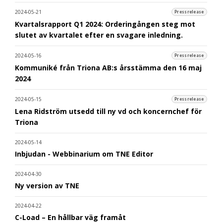
2024-05-21
Pressrelease
Kvartalsrapport Q1 2024: Orderingången steg mot
slutet av kvartalet efter en svagare inledning.
2024-05-16
Pressrelease
Kommuniké från Triona AB:s årsstämma den 16 maj
2024
2024-05-15
Pressrelease
Lena Ridström utsedd till ny vd och koncernchef för
Triona
2024-05-14
Inbjudan - Webbinarium om TNE Editor
2024-04-30
Ny version av TNE
2024-04-22
C-Load – En hållbar väg framåt