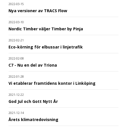
2022-03-15
Nya versioner av TRACS Flow
2022-03-10
Nordic Timber väljer Timber by Pinja
2022-02-21
Eco-körning för elbussar i linjetrafik
2022-02-08
C7 - Nu en del av Triona
2022-01-28
Vi etablerar framtidens kontor i Linköping
2021-12-22
God Jul och Gott Nytt År
2021-12-14
Årets klimatredovisning