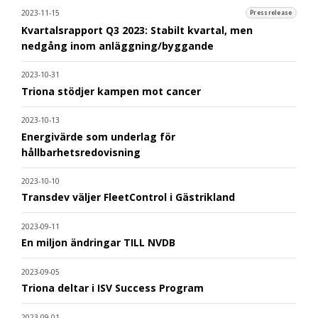
2023-11-15
Pressrelease
Kvartalsrapport Q3 2023: Stabilt kvartal, men
nedgång inom anläggning/byggande
2023-10-31
Triona stödjer kampen mot cancer
2023-10-13
Energivärde som underlag för
hållbarhetsredovisning
2023-10-10
Transdev väljer FleetControl i Gästrikland
2023-09-11
En miljon ändringar TILL NVDB
2023-09-05
Triona deltar i ISV Success Program
2023-09-01