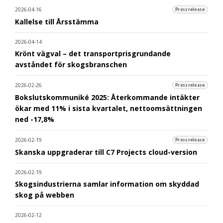
2026-04-16
Pressrelease
Kallelse till Årsstämma
2026-04-14
Krönt vägval – det transportprisgrundande
avståndet för skogsbranschen
2026-02-26
Pressrelease
Bokslutskommuniké 2025: Återkommande intäkter
ökar med 11% i sista kvartalet, nettoomsättningen
ned -17,8%
2026-02-19
Pressrelease
Skanska uppgraderar till C7 Projects cloud-version
2026-02-19
Skogsindustrierna samlar information om skyddad
skog på webben
2026-02-12