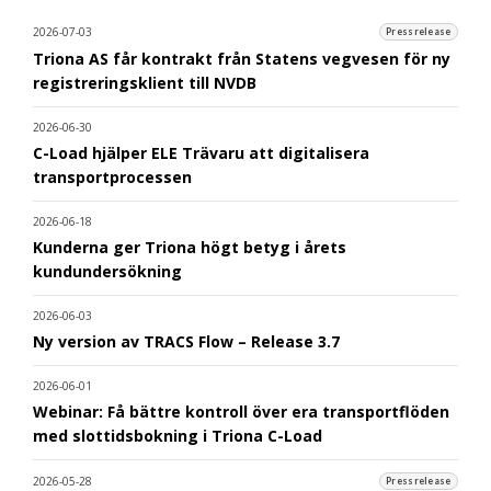
2026-07-03
Pressrelease
Triona AS får kontrakt från Statens vegvesen för ny
registreringsklient till NVDB
2026-06-30
C-Load hjälper ELE Trävaru att digitalisera
transportprocessen
2026-06-18
Kunderna ger Triona högt betyg i årets
kundundersökning
2026-06-03
Ny version av TRACS Flow – Release 3.7
2026-06-01
Webinar: Få bättre kontroll över era transportflöden
med slottidsbokning i Triona C-Load
2026-05-28
Pressrelease