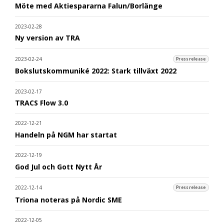
Möte med Aktiespararna Falun/Borlänge
2023-02-28
Ny version av TRA
2023-02-24
Pressrelease
Bokslutskommuniké 2022: Stark tillväxt 2022
2023-02-17
TRACS Flow 3.0
2022-12-21
Handeln på NGM har startat
2022-12-19
God Jul och Gott Nytt År
2022-12-14
Pressrelease
Triona noteras på Nordic SME
2022-12-05