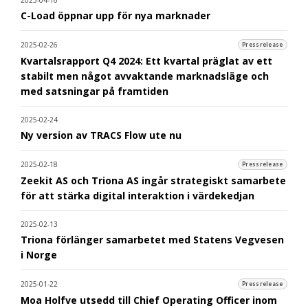
C-Load öppnar upp för nya marknader
2025-02-26
Pressrelease
Kvartalsrapport Q4 2024: Ett kvartal präglat av ett
stabilt men något avvaktande marknadsläge och
med satsningar på framtiden
2025-02-24
Ny version av TRACS Flow ute nu
2025-02-18
Pressrelease
Zeekit AS och Triona AS ingår strategiskt samarbete
för att stärka digital interaktion i värdekedjan
2025-02-13
Triona förlänger samarbetet med Statens Vegvesen
i Norge
2025-01-22
Pressrelease
Moa Holfve utsedd till Chief Operating Officer inom