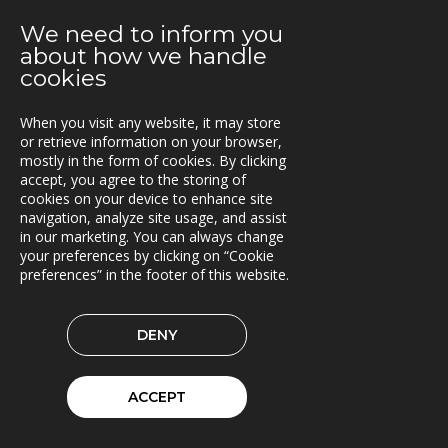
En attraktiv arbetsgivare!
We need to inform you
about how we handle
2021-01-11
cookies
Triona expanderar i Göteborg
When you visit any website, it may store
2021-01-07
or retrieve information on your browser,
FleetControl - Transdevs IoT-plattform
mostly in the form of cookies. By clicking
accept, you agree to the storing of
2020-12-18
cookies on your device to enhance site
Entreprenör väljer TRACS Flow
navigation, analyze site usage, and assist
in our marketing. You can always change
2020-12-17
your preferences by clicking on “Cookie
God Jul och Gott Nytt År
preferences” in the footer of this website.
2020-11-23
DENY
Beräkningstjänst för skördardata i pilotdrift
2020-11-09
ACCEPT
ITxPT projekt i Göteborg
2020-11-02