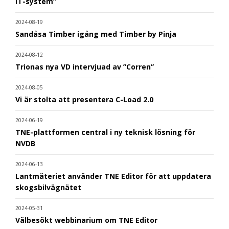
IT-system”
2024-08-19
Sandåsa Timber igång med Timber by Pinja
2024-08-12
Trionas nya VD intervjuad av ”Corren”
2024-08-05
Vi är stolta att presentera C-Load 2.0
2024-06-19
TNE-plattformen central i ny teknisk lösning för
NVDB
2024-06-13
Lantmäteriet använder TNE Editor för att uppdatera
skogsbilvägnätet
2024-05-31
Välbesökt webbinarium om TNE Editor