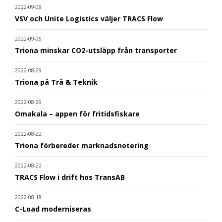
2022-09-08
VSV och Unite Logistics väljer TRACS Flow
2022-09-05
Triona minskar CO2-utsläpp från transporter
2022-08-29
Triona på Trä & Teknik
2022-08-29
Omakala – appen för fritidsfiskare
2022-08-22
Triona förbereder marknadsnotering
2022-08-22
TRACS Flow i drift hos TransAB
2022-08-18
C-Load moderniseras