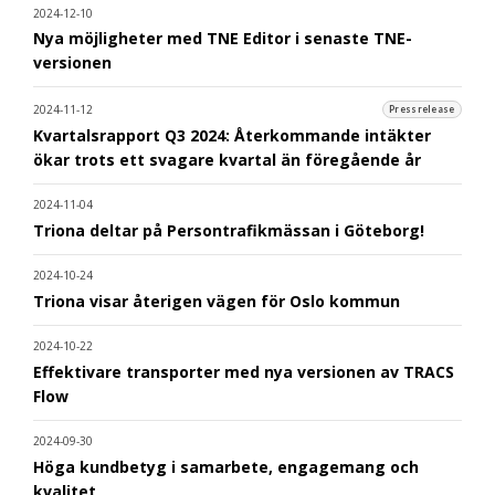
2024-12-10
Nya möjligheter med TNE Editor i senaste TNE-
versionen
2024-11-12
Pressrelease
Kvartalsrapport Q3 2024: Återkommande intäkter
ökar trots ett svagare kvartal än föregående år
2024-11-04
Triona deltar på Persontrafikmässan i Göteborg!
2024-10-24
Triona visar återigen vägen för Oslo kommun
2024-10-22
Effektivare transporter med nya versionen av TRACS
Flow
2024-09-30
Höga kundbetyg i samarbete, engagemang och
kvalitet