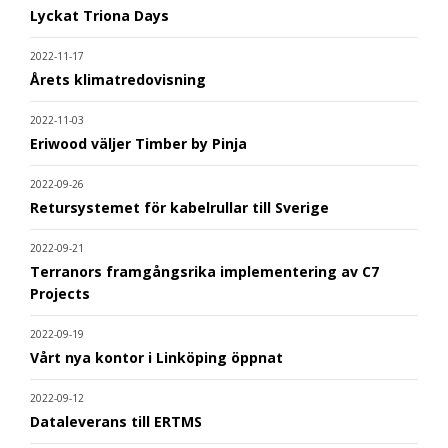
Lyckat Triona Days
2022-11-17
Årets klimatredovisning
2022-11-03
Eriwood väljer Timber by Pinja
2022-09-26
Retursystemet för kabelrullar till Sverige
2022-09-21
Terranors framgångsrika implementering av C7
Projects
2022-09-19
Vårt nya kontor i Linköping öppnat
2022-09-12
Dataleverans till ERTMS