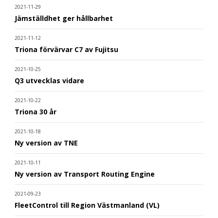
2021-11-29
Jämställdhet ger hållbarhet
2021-11-12
Triona förvärvar C7 av Fujitsu
2021-10-25
Q3 utvecklas vidare
2021-10-22
Triona 30 år
2021-10-18
Ny version av TNE
2021-10-11
Ny version av Transport Routing Engine
2021-09-23
FleetControl till Region Västmanland (VL)