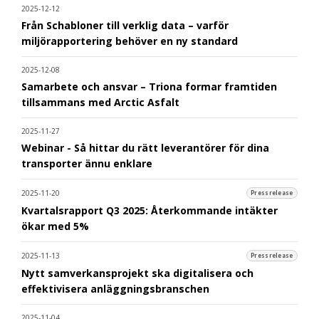
2025-12-12
Från Schabloner till verklig data – varför
miljörapportering behöver en ny standard
2025-12-08
Samarbete och ansvar – Triona formar framtiden
tillsammans med Arctic Asfalt
2025-11-27
Webinar - Så hittar du rätt leverantörer för dina
transporter ännu enklare
2025-11-20
Pressrelease
Kvartalsrapport Q3 2025: Återkommande intäkter
ökar med 5%
2025-11-13
Pressrelease
Nytt samverkansprojekt ska digitalisera och
effektivisera anläggningsbranschen
2025-11-04