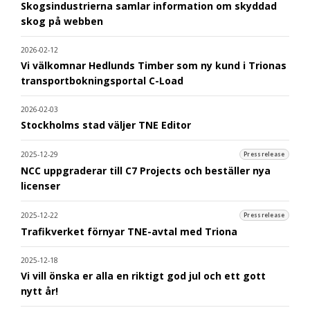
Skogsindustrierna samlar information om skyddad
skog på webben
2026-02-12
Vi välkomnar Hedlunds Timber som ny kund i Trionas
transportbokningsportal C-Load
2026-02-03
Stockholms stad väljer TNE Editor
2025-12-29
Pressrelease
NCC uppgraderar till C7 Projects och beställer nya
licenser
2025-12-22
Pressrelease
Trafikverket förnyar TNE-avtal med Triona
2025-12-18
Vi vill önska er alla en riktigt god jul och ett gott
nytt år!