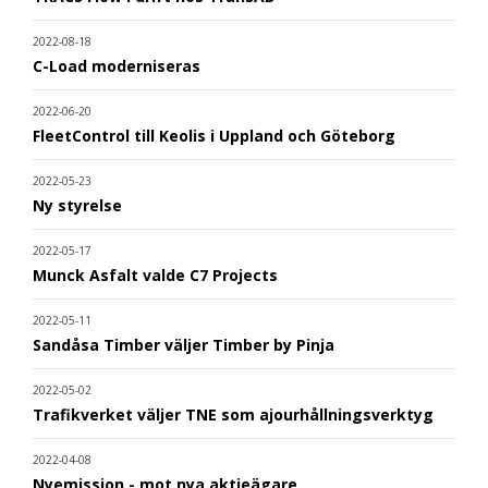
2022-08-18
C-Load moderniseras
2022-06-20
FleetControl till Keolis i Uppland och Göteborg
2022-05-23
Ny styrelse
2022-05-17
Munck Asfalt valde C7 Projects
2022-05-11
Sandåsa Timber väljer Timber by Pinja
2022-05-02
Trafikverket väljer TNE som ajourhållningsverktyg
2022-04-08
Nyemission - mot nya aktieägare