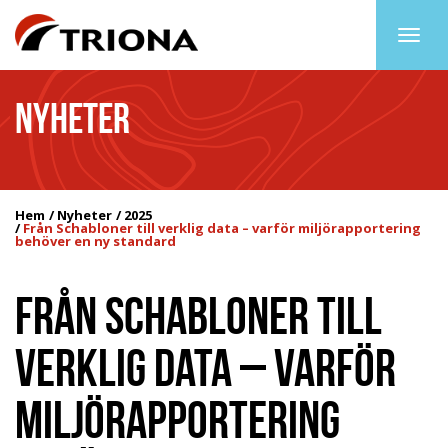
Togg
navig
NYHETER
Hem
Nyheter
2025
Från Schabloner till verklig data – varför miljörapportering
behöver en ny standard
FRÅN SCHABLONER TILL
VERKLIG DATA – VARFÖR
MILJÖRAPPORTERING