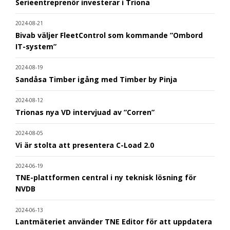
Serieentreprenör investerar i Triona
2024-08-21
Bivab väljer FleetControl som kommande ”Ombord
IT-system”
2024-08-19
Sandåsa Timber igång med Timber by Pinja
2024-08-12
Trionas nya VD intervjuad av ”Corren”
2024-08-05
Vi är stolta att presentera C-Load 2.0
2024-06-19
TNE-plattformen central i ny teknisk lösning för
NVDB
2024-06-13
Lantmäteriet använder TNE Editor för att uppdatera