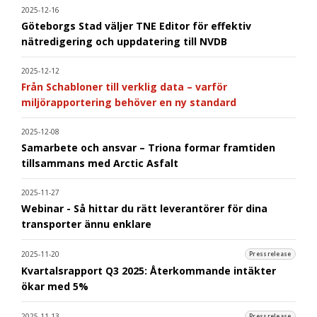
2025-12-16
Göteborgs Stad väljer TNE Editor för effektiv
nätredigering och uppdatering till NVDB
2025-12-12
Från Schabloner till verklig data – varför
miljörapportering behöver en ny standard
2025-12-08
Samarbete och ansvar – Triona formar framtiden
tillsammans med Arctic Asfalt
2025-11-27
Webinar - Så hittar du rätt leverantörer för dina
transporter ännu enklare
2025-11-20
Pressrelease
Kvartalsrapport Q3 2025: Återkommande intäkter
ökar med 5%
2025-11-13
Pressrelease