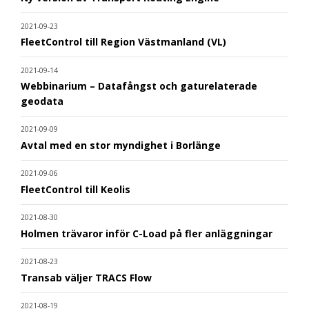
2021-09-23
FleetControl till Region Västmanland (VL)
2021-09-14
Webbinarium – Datafångst och gaturelaterade
geodata
2021-09-09
Avtal med en stor myndighet i Borlänge
2021-09-06
FleetControl till Keolis
2021-08-30
Holmen trävaror inför C-Load på fler anläggningar
2021-08-23
Transab väljer TRACS Flow
2021-08-19