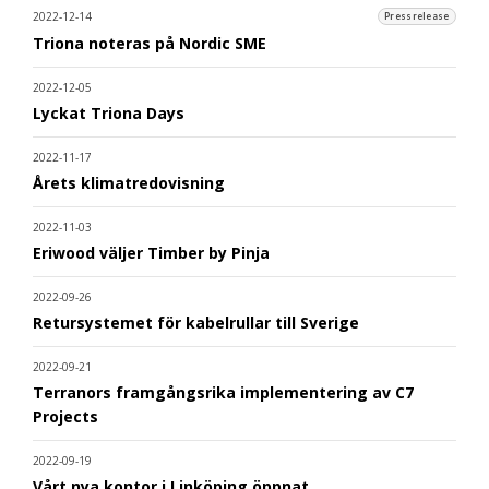
2022-12-14
Pressrelease
Triona noteras på Nordic SME
2022-12-05
Lyckat Triona Days
2022-11-17
Årets klimatredovisning
2022-11-03
Eriwood väljer Timber by Pinja
2022-09-26
Retursystemet för kabelrullar till Sverige
2022-09-21
Terranors framgångsrika implementering av C7
Projects
2022-09-19
Vårt nya kontor i Linköping öppnat