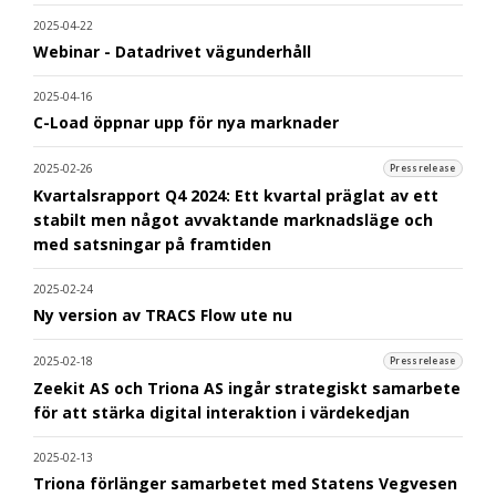
2025-04-22
Webinar - Datadrivet vägunderhåll
2025-04-16
C-Load öppnar upp för nya marknader
2025-02-26
Pressrelease
Kvartalsrapport Q4 2024: Ett kvartal präglat av ett
stabilt men något avvaktande marknadsläge och
med satsningar på framtiden
2025-02-24
Ny version av TRACS Flow ute nu
2025-02-18
Pressrelease
Zeekit AS och Triona AS ingår strategiskt samarbete
för att stärka digital interaktion i värdekedjan
2025-02-13
Triona förlänger samarbetet med Statens Vegvesen