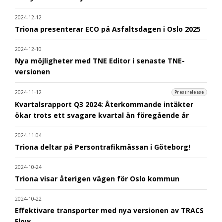
2024-12-12
Triona presenterar ECO på Asfaltsdagen i Oslo 2025
2024-12-10
Nya möjligheter med TNE Editor i senaste TNE-
versionen
2024-11-12
Pressrelease
Kvartalsrapport Q3 2024: Återkommande intäkter
ökar trots ett svagare kvartal än föregående år
2024-11-04
Triona deltar på Persontrafikmässan i Göteborg!
2024-10-24
Triona visar återigen vägen för Oslo kommun
2024-10-22
Effektivare transporter med nya versionen av TRACS
Flow