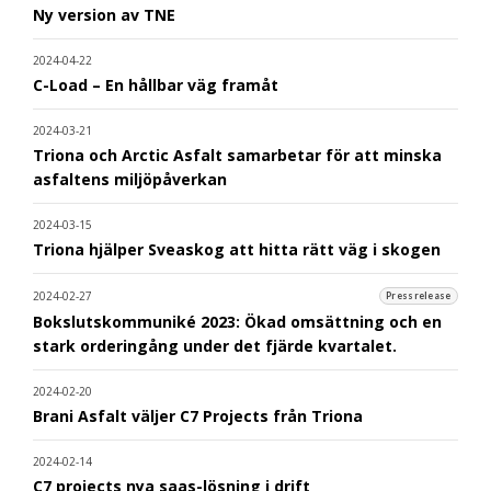
Ny version av TNE
2024-04-22
C-Load – En hållbar väg framåt
2024-03-21
Triona och Arctic Asfalt samarbetar för att minska
asfaltens miljöpåverkan
2024-03-15
Triona hjälper Sveaskog att hitta rätt väg i skogen
2024-02-27
Pressrelease
Bokslutskommuniké 2023: Ökad omsättning och en
stark orderingång under det fjärde kvartalet.
2024-02-20
Brani Asfalt väljer C7 Projects från Triona
2024-02-14
C7 projects nya saas-lösning i drift