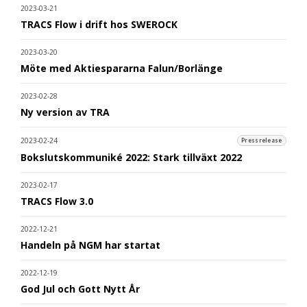
2023-03-21
TRACS Flow i drift hos SWEROCK
2023-03-20
Möte med Aktiespararna Falun/Borlänge
2023-02-28
Ny version av TRA
2023-02-24
Pressrelease
Bokslutskommuniké 2022: Stark tillväxt 2022
2023-02-17
TRACS Flow 3.0
2022-12-21
Handeln på NGM har startat
2022-12-19
God Jul och Gott Nytt År