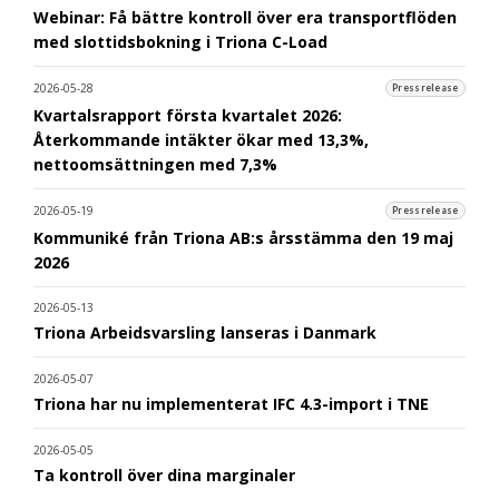
Webinar: Få bättre kontroll över era transportflöden
med slottidsbokning i Triona C-Load
2026-05-28
Pressrelease
Kvartalsrapport första kvartalet 2026:
Återkommande intäkter ökar med 13,3%,
nettoomsättningen med 7,3%
2026-05-19
Pressrelease
Kommuniké från Triona AB:s årsstämma den 19 maj
2026
2026-05-13
Triona Arbeidsvarsling lanseras i Danmark
2026-05-07
Triona har nu implementerat IFC 4.3-import i TNE
2026-05-05
Ta kontroll över dina marginaler