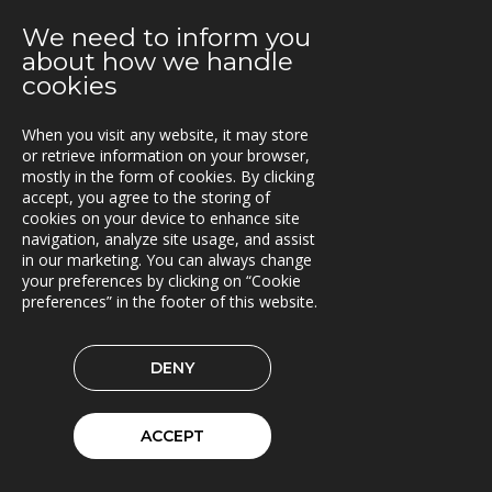
2021-05-18
We need to inform you
Beläggningssystem till Statens vegvesen
about how we handle
cookies
2021-04-12
Bergkvist siljan i insjön inför C-Load
When you visit any website, it may store
or retrieve information on your browser,
2021-04-06
mostly in the form of cookies. By clicking
C-Load - utökat stöd för hållbara transporter
accept, you agree to the storing of
cookies on your device to enhance site
2021-03-29
navigation, analyze site usage, and assist
TRACS Flow i drift hos Söderhamns LBC
in our marketing. You can always change
your preferences by clicking on “Cookie
preferences” in the footer of this website.
2021-03-15
Kunderna nöjda med Triona
DENY
2021-03-08
Ny version av TRACS Flow
ACCEPT
2021-02-26
Webinar med RoadCloud