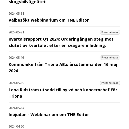
skogsbilvägnätet
2024-05-31
Välbesökt webbinarium om TNE Editor
2024-05-21
Pressrelease
Kvartalsrapport Q1 2024: Orderingången steg mot
slutet av kvartalet efter en svagare inledning.
2024-05-16
Pressrelease
Kommuniké från Triona AB:s årsstämma den 16 maj
2024
2024-05-15
Pressrelease
Lena Ridström utsedd till ny vd och koncernchef för
Triona
2024-05-14
Inbjudan - Webbinarium om TNE Editor
2024-04-30