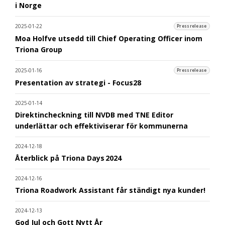
i Norge
2025-01-22
Pressrelease
Moa Holfve utsedd till Chief Operating Officer inom
Triona Group
2025-01-16
Pressrelease
Presentation av strategi - Focus28
2025-01-14
Direktincheckning till NVDB med TNE Editor
underlättar och effektiviserar för kommunerna
2024-12-18
Återblick på Triona Days 2024
2024-12-16
Triona Roadwork Assistant får ständigt nya kunder!
2024-12-13
God Jul och Gott Nytt År