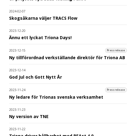
2024-02-07
Skogsåkarna väljer TRACS Flow
2023-12-20
Ännu ett lyckat Triona Days!
2023-12-15
Pressrelease
Ny tillförordnad verkställande direktör för Triona AB
2023-12-14
God Jul och Gott Nytt År
2023-11-24
Pressrelease
Ny ledare för Trionas svenska verksamhet
2023-11-23
Ny version av TNE
2023-11-22
Triona driver hållbarhet med BEAst 4.0