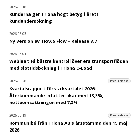
2026-06-18
Kunderna ger Triona högt betyg i årets
kundundersökning
2026-06-03
Ny version av TRACS Flow – Release 3.7
2026-06-01
Webinar: Få bättre kontroll över era transportflöden
med slottidsbokning i Triona C-Load
2026-05-28
Pressrelease
Kvartalsrapport första kvartalet 2026:
Återkommande intäkter ökar med 13,3%,
nettoomsättningen med 7,3%
2026-05-19
Pressrelease
Kommuniké från Triona AB:s årsstämma den 19 maj
2026