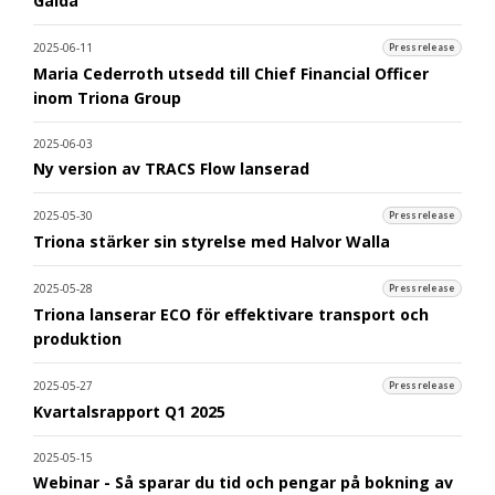
Gaida
2025-06-11
Pressrelease
Maria Cederroth utsedd till Chief Financial Officer
inom Triona Group
2025-06-03
Ny version av TRACS Flow lanserad
2025-05-30
Pressrelease
Triona stärker sin styrelse med Halvor Walla
2025-05-28
Pressrelease
Triona lanserar ECO för effektivare transport och
produktion
2025-05-27
Pressrelease
Kvartalsrapport Q1 2025
2025-05-15
Webinar - Så sparar du tid och pengar på bokning av