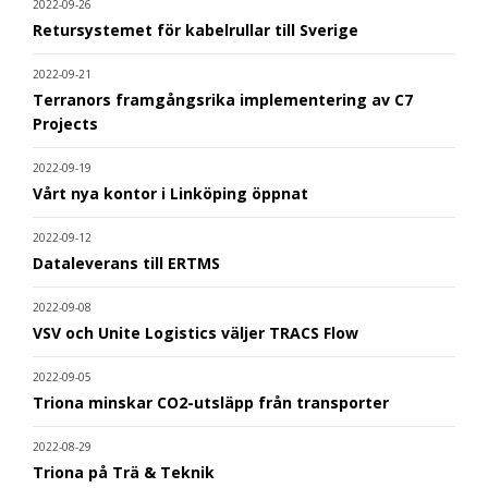
2022-09-26
Retursystemet för kabelrullar till Sverige
2022-09-21
Terranors framgångsrika implementering av C7
Projects
2022-09-19
Vårt nya kontor i Linköping öppnat
2022-09-12
Dataleverans till ERTMS
2022-09-08
VSV och Unite Logistics väljer TRACS Flow
2022-09-05
Triona minskar CO2-utsläpp från transporter
2022-08-29
Triona på Trä & Teknik