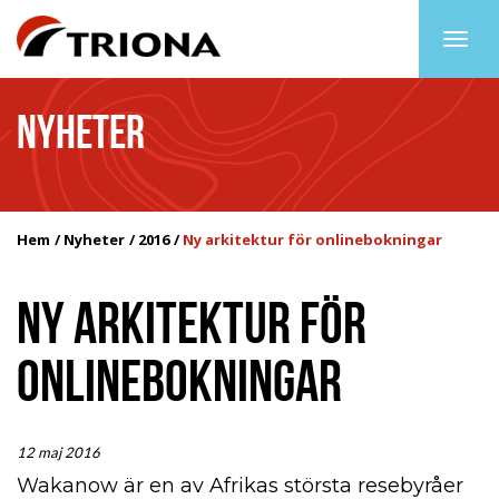
Togg
navig
NYHETER
Hem
Nyheter
2016
Ny arkitektur för onlinebokningar
NY ARKITEKTUR FÖR
ONLINEBOKNINGAR
12 maj 2016
Wakanow är en av Afrikas största resebyråer