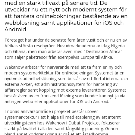
med en stark tillväxt på senare tid. De
utvecklar nu ett nytt och modernt system för
att hantera onlinebokningar bestående av en
webblösning samt applikationer för iOS och
Android.
Företaget har under de senaste fem åren vuxit och är nu en av
Afrikas största resebyråer. Huvudmarknaderna är idag Nigeria
och Ghana, men man arbetar även med "Destination Africa"
som säljer paketresor från exempelvis Europa till Afrika.
Wakanow arbetar för närvarande med att ta fram en ny och
modern systemarkitektur för onlinebokningar. Systemet är en
nyutvecklad helhetslösning som består av ett flertal interna och
externa API:er, ett administrationssystem för hantering av
affärsregler samt koppling mot externa leverantörer. Systemet
består även av en front-end lösning som kunder kan nyttja via
antingen webb eller applikationer för iOS och Android.
Trionas ansvarsområde i projeket består utöver
systemarkitektur i att hjälpa till med etablering av ett internt
utvecklingsteam hos Wakanow i Dubai. Projektet fokuserar
starkt på kvalitet i alla led samt långsiktig planering. Genom
bland annat kodgranskning är målet att åstadkomma