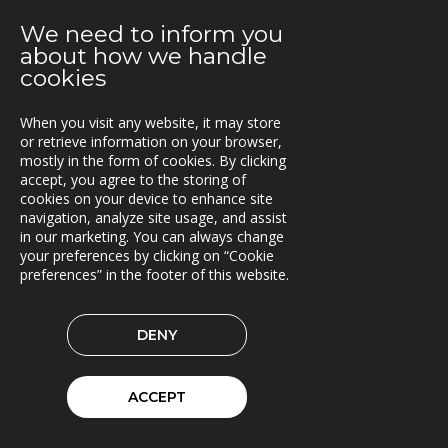
2021-03-15
Kunderna nöjda med Triona
We need to inform you
about how we handle
2021-03-08
cookies
Ny version av TRACS Flow
When you visit any website, it may store
2021-02-26
or retrieve information on your browser,
Webinar med RoadCloud
mostly in the form of cookies. By clicking
accept, you agree to the storing of
cookies on your device to enhance site
2021-02-24
navigation, analyze site usage, and assist
Nya lokaler i Oslo
in our marketing. You can always change
your preferences by clicking on “Cookie
2021-01-29
preferences” in the footer of this website.
En attraktiv arbetsgivare!
2021-01-11
DENY
Triona expanderar i Göteborg
2021-01-07
ACCEPT
FleetControl - Transdevs IoT-plattform