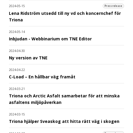
2024-05-15
Pressrelease
Lena Ridström utsedd till ny vd och koncernchef för
Triona
2024-05-14
Inbjudan - Webbinarium om TNE Editor
2024-04-30
Ny version av TNE
2024-04-22
C-Load – En hållbar väg framåt
2024-03-21
Triona och Arctic Asfalt samarbetar för att minska
asfaltens miljöpåverkan
2024-03-15
Triona hjälper Sveaskog att hitta rätt väg i skogen