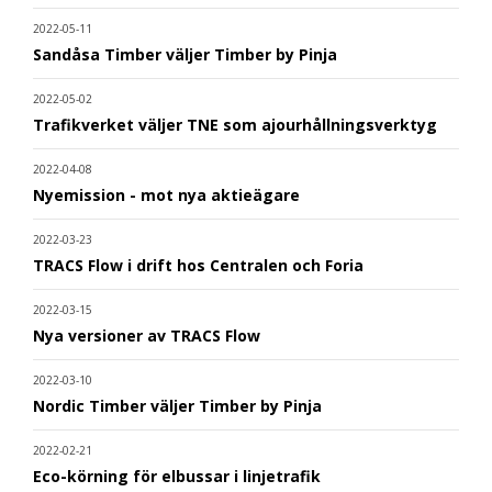
2022-05-11
Sandåsa Timber väljer Timber by Pinja
2022-05-02
Trafikverket väljer TNE som ajourhållningsverktyg
2022-04-08
Nyemission - mot nya aktieägare
2022-03-23
TRACS Flow i drift hos Centralen och Foria
2022-03-15
Nya versioner av TRACS Flow
2022-03-10
Nordic Timber väljer Timber by Pinja
2022-02-21
Eco-körning för elbussar i linjetrafik