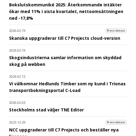
Bokslutskommuniké 2025: Återkommande intäkter
ökar med 11% i sista kvartalet, nettoomsättningen
ned -17,8%
2026-02-19
Pressrelease
Skanska uppgraderar till C7 Projects cloud-version
2026-02-19
Skogsindustrierna samlar information om skyddad
skog på webben
2026-02-12
Vi välkomnar Hedlunds Timber som ny kund i Trionas
transportbokningsportal C-Load
2026-02-03
Stockholms stad väljer TNE Editor
2025-12-29
Pressrelease
NCC uppgraderar till C7 Projects och beställer nya