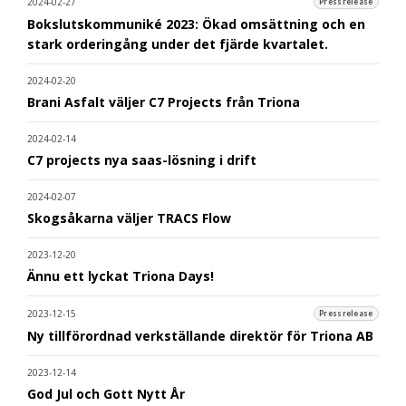
2024-02-27
Pressrelease
Bokslutskommuniké 2023: Ökad omsättning och en
stark orderingång under det fjärde kvartalet.
2024-02-20
Brani Asfalt väljer C7 Projects från Triona
2024-02-14
C7 projects nya saas-lösning i drift
2024-02-07
Skogsåkarna väljer TRACS Flow
2023-12-20
Ännu ett lyckat Triona Days!
2023-12-15
Pressrelease
Ny tillförordnad verkställande direktör för Triona AB
2023-12-14
God Jul och Gott Nytt År