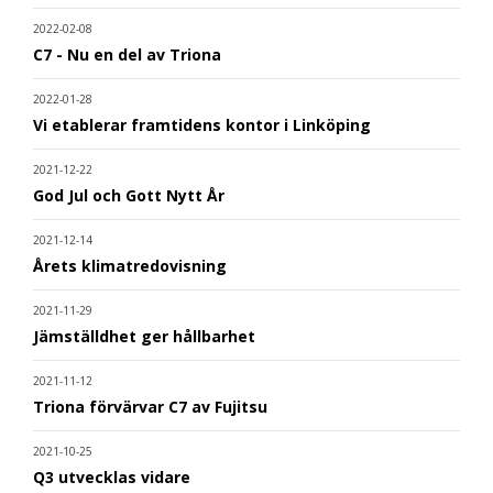
2022-02-08
C7 - Nu en del av Triona
2022-01-28
Vi etablerar framtidens kontor i Linköping
2021-12-22
God Jul och Gott Nytt År
2021-12-14
Årets klimatredovisning
2021-11-29
Jämställdhet ger hållbarhet
2021-11-12
Triona förvärvar C7 av Fujitsu
2021-10-25
Q3 utvecklas vidare