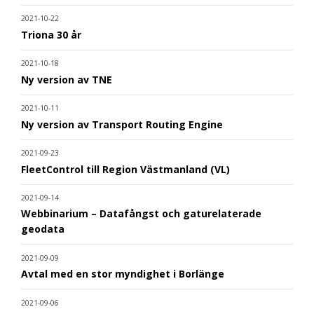
2021-10-22
Triona 30 år
2021-10-18
Ny version av TNE
2021-10-11
Ny version av Transport Routing Engine
2021-09-23
FleetControl till Region Västmanland (VL)
2021-09-14
Webbinarium – Datafångst och gaturelaterade
geodata
2021-09-09
Avtal med en stor myndighet i Borlänge
2021-09-06