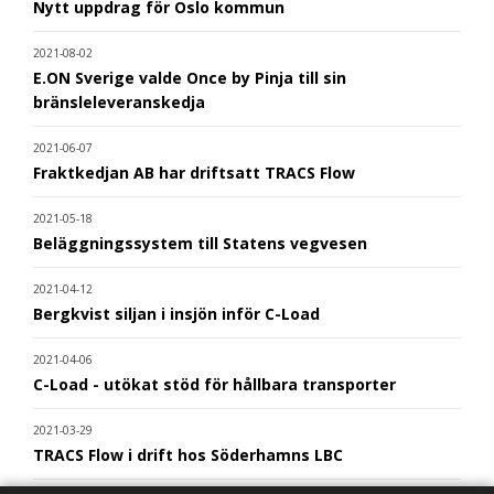
Nytt uppdrag för Oslo kommun
2021-08-02
E.ON Sverige valde Once by Pinja till sin
bränsleleveranskedja
2021-06-07
Fraktkedjan AB har driftsatt TRACS Flow
2021-05-18
Beläggningssystem till Statens vegvesen
2021-04-12
Bergkvist siljan i insjön inför C-Load
2021-04-06
C-Load - utökat stöd för hållbara transporter
2021-03-29
TRACS Flow i drift hos Söderhamns LBC