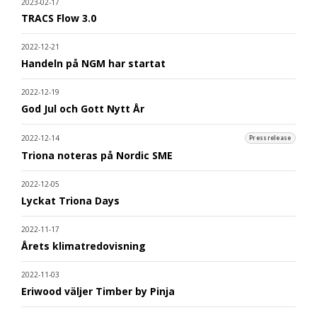
2023-02-17
TRACS Flow 3.0
2022-12-21
Handeln på NGM har startat
2022-12-19
God Jul och Gott Nytt År
2022-12-14
Pressrelease
Triona noteras på Nordic SME
2022-12-05
Lyckat Triona Days
2022-11-17
Årets klimatredovisning
2022-11-03
Eriwood väljer Timber by Pinja