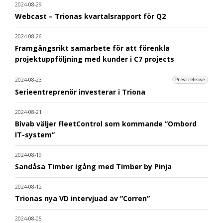
2024-08-29
Webcast – Trionas kvartalsrapport för Q2
2024-08-26
Framgångsrikt samarbete för att förenkla
projektuppföljning med kunder i C7 projects
2024-08-23
Pressrelease
Serieentreprenör investerar i Triona
2024-08-21
Bivab väljer FleetControl som kommande ”Ombord
IT-system”
2024-08-19
Sandåsa Timber igång med Timber by Pinja
2024-08-12
Trionas nya VD intervjuad av ”Corren”
2024-08-05