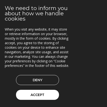
2021-03-08
We need to inform you
Ny version av TRACS Flow
about how we handle
cookies
2021-02-26
Webinar med RoadCloud
When you visit any website, it may store
or retrieve information on your browser,
2021-02-24
mostly in the form of cookies. By clicking
Nya lokaler i Oslo
accept, you agree to the storing of
cookies on your device to enhance site
navigation, analyze site usage, and assist
2021-01-29
in our marketing. You can always change
En attraktiv arbetsgivare!
your preferences by clicking on “Cookie
preferences” in the footer of this website.
2021-01-11
Triona expanderar i Göteborg
DENY
2021-01-07
FleetControl - Transdevs IoT-plattform
ACCEPT
2020-12-18
Entreprenör väljer TRACS Flow