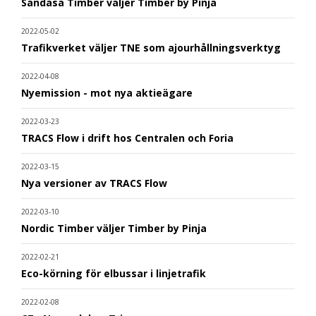
Sandåsa Timber väljer Timber by Pinja
2022-05-02
Trafikverket väljer TNE som ajourhållningsverktyg
2022-04-08
Nyemission - mot nya aktieägare
2022-03-23
TRACS Flow i drift hos Centralen och Foria
2022-03-15
Nya versioner av TRACS Flow
2022-03-10
Nordic Timber väljer Timber by Pinja
2022-02-21
Eco-körning för elbussar i linjetrafik
2022-02-08