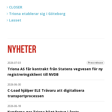
CLOSER
Triona etablerar sig i Göteborg
Lasset
NYHETER
2026-07-03
Pressrelease
Triona AS får kontrakt från Statens vegvesen för ny
registreringsklient till NVDB
2026-06-30
C-Load hjälper ELE Trävaru att digitalisera
transportprocessen
2026-06-18
Kunderna ger Triona högt betyg i årets