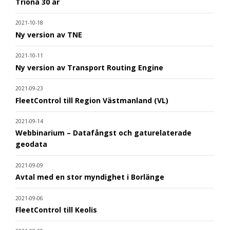
Triona 30 år
2021-10-18
Ny version av TNE
2021-10-11
Ny version av Transport Routing Engine
2021-09-23
FleetControl till Region Västmanland (VL)
2021-09-14
Webbinarium – Datafångst och gaturelaterade
geodata
2021-09-09
Avtal med en stor myndighet i Borlänge
2021-09-06
FleetControl till Keolis