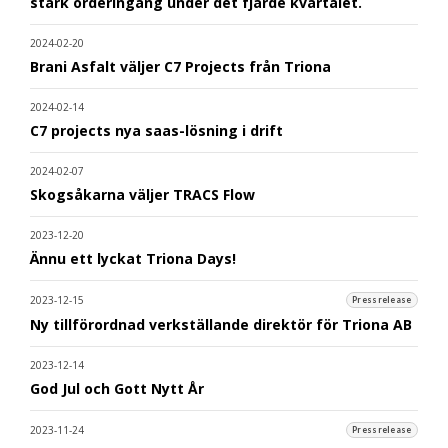
stark orderingång under det fjärde kvartalet.
2024-02-20
Brani Asfalt väljer C7 Projects från Triona
2024-02-14
C7 projects nya saas-lösning i drift
2024-02-07
Skogsåkarna väljer TRACS Flow
2023-12-20
Ännu ett lyckat Triona Days!
2023-12-15
Pressrelease
Ny tillförordnad verkställande direktör för Triona AB
2023-12-14
God Jul och Gott Nytt År
2023-11-24
Pressrelease