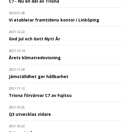
C7 - Nu en del av Triona
2022-01-28
Vi etablerar framtidens kontor i Linköping
2021-12-22
God Jul och Gott Nytt År
2021-12-14
Årets klimatredovisning
2021-11-29
Jämställdhet ger hållbarhet
2021-11-12
Triona förvärvar C7 av Fujitsu
2021-10-25
Q3 utvecklas vidare
2021-10-22