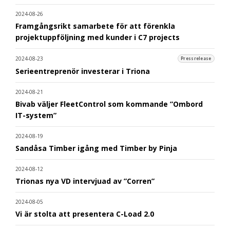
2024-08-26
Framgångsrikt samarbete för att förenkla
projektuppföljning med kunder i C7 projects
2024-08-23
Pressrelease
Serieentreprenör investerar i Triona
2024-08-21
Bivab väljer FleetControl som kommande ”Ombord
IT-system”
2024-08-19
Sandåsa Timber igång med Timber by Pinja
2024-08-12
Trionas nya VD intervjuad av ”Corren”
2024-08-05
Vi är stolta att presentera C-Load 2.0