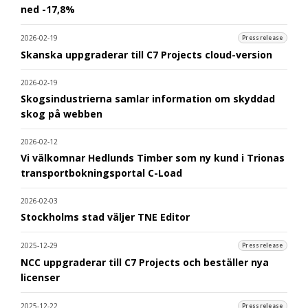
ned -17,8%
2026-02-19
Pressrelease
Skanska uppgraderar till C7 Projects cloud-version
2026-02-19
Skogsindustrierna samlar information om skyddad
skog på webben
2026-02-12
Vi välkomnar Hedlunds Timber som ny kund i Trionas
transportbokningsportal C-Load
2026-02-03
Stockholms stad väljer TNE Editor
2025-12-29
Pressrelease
NCC uppgraderar till C7 Projects och beställer nya
licenser
2025-12-22
Pressrelease