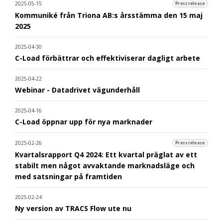
2025-05-15
Pressrelease
Kommuniké från Triona AB:s årsstämma den 15 maj
2025
2025-04-30
C-Load förbättrar och effektiviserar dagligt arbete
2025-04-22
Webinar - Datadrivet vägunderhåll
2025-04-16
C-Load öppnar upp för nya marknader
2025-02-26
Pressrelease
Kvartalsrapport Q4 2024: Ett kvartal präglat av ett
stabilt men något avvaktande marknadsläge och
med satsningar på framtiden
2025-02-24
Ny version av TRACS Flow ute nu