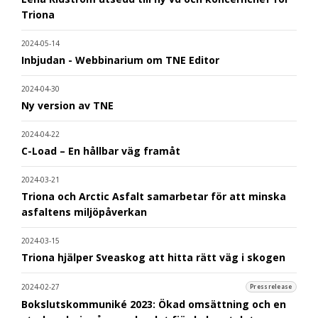
Triona
2024-05-14
Inbjudan - Webbinarium om TNE Editor
2024-04-30
Ny version av TNE
2024-04-22
C-Load – En hållbar väg framåt
2024-03-21
Triona och Arctic Asfalt samarbetar för att minska
asfaltens miljöpåverkan
2024-03-15
Triona hjälper Sveaskog att hitta rätt väg i skogen
2024-02-27
Pressrelease
Bokslutskommuniké 2023: Ökad omsättning och en