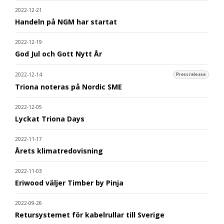
2022-12-21
Handeln på NGM har startat
2022-12-19
God Jul och Gott Nytt År
2022-12-14
Pressrelease
Triona noteras på Nordic SME
2022-12-05
Lyckat Triona Days
2022-11-17
Årets klimatredovisning
2022-11-03
Eriwood väljer Timber by Pinja
2022-09-26
Retursystemet för kabelrullar till Sverige