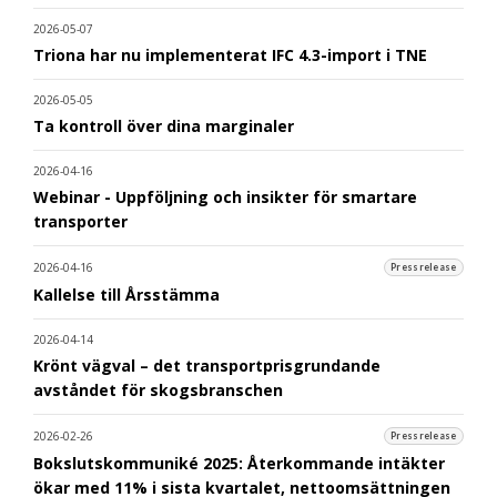
2026-05-07
Triona har nu implementerat IFC 4.3-import i TNE
2026-05-05
Ta kontroll över dina marginaler
2026-04-16
Webinar - Uppföljning och insikter för smartare
transporter
2026-04-16
Pressrelease
Kallelse till Årsstämma
2026-04-14
Krönt vägval – det transportprisgrundande
avståndet för skogsbranschen
2026-02-26
Pressrelease
Bokslutskommuniké 2025: Återkommande intäkter
ökar med 11% i sista kvartalet, nettoomsättningen