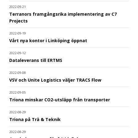
2022-09-21
Terranors framgångsrika implementering av C7
Projects
2022-09-19
Vårt nya kontor i Linköping öppnat
2022-09-12
Dataleverans till ERTMS
2022-09-08
VSV och Unite Logistics väljer TRACS Flow
2022-09-05
Triona minskar CO2-utsläpp från transporter
2022-08-29
Triona på Trä & Teknik
2022-08-29