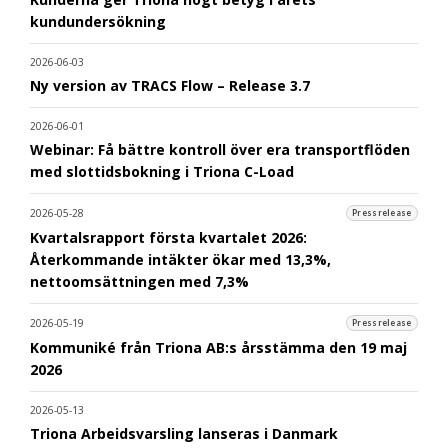
kundundersökning
2026-06-03
Ny version av TRACS Flow – Release 3.7
2026-06-01
Webinar: Få bättre kontroll över era transportflöden
med slottidsbokning i Triona C-Load
2026-05-28
Pressrelease
Kvartalsrapport första kvartalet 2026:
Återkommande intäkter ökar med 13,3%,
nettoomsättningen med 7,3%
2026-05-19
Pressrelease
Kommuniké från Triona AB:s årsstämma den 19 maj
2026
2026-05-13
Triona Arbeidsvarsling lanseras i Danmark