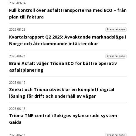
2025-09-04
Full kontroll över asfalttransporterna med ECO – från
plan till faktura
2025-08-28
Pressrelease
Kvartalsrapport Q2 2025: Avvaktande marknadsläge i
Norge och återkommande intäkter ökar
2025-08-21
Pressrelease
Brani Asfalt väljer Triona ECO för bättre operativ
asfaltplanering
2025-06-19
Zeekit och Triona utvecklar en komplett digital
lösning för drift och underhåll av vägar
2025-06-18
Triona TNE central i Sokigos nylanserade system
Gaida
2025-06-11
Pressrelease