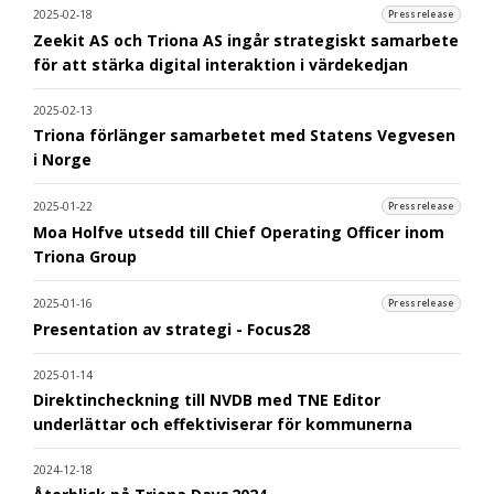
2025-02-18
Pressrelease
Zeekit AS och Triona AS ingår strategiskt samarbete
för att stärka digital interaktion i värdekedjan
2025-02-13
Triona förlänger samarbetet med Statens Vegvesen
i Norge
2025-01-22
Pressrelease
Moa Holfve utsedd till Chief Operating Officer inom
Triona Group
2025-01-16
Pressrelease
Presentation av strategi - Focus28
2025-01-14
Direktincheckning till NVDB med TNE Editor
underlättar och effektiviserar för kommunerna
2024-12-18