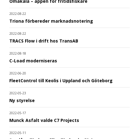
Omakala – appen för fritidsfiskare
2022-08-22
Triona förbereder marknadsnotering
2022-08-22
TRACS Flow i drift hos TransAB
2022-08-18
C-Load moderniseras
2022-06-20
FleetControl till Keolis i Uppland och Göteborg
2022-05-23
Ny styrelse
2022-05-17
Munck Asfalt valde C7 Projects
2022-05-11