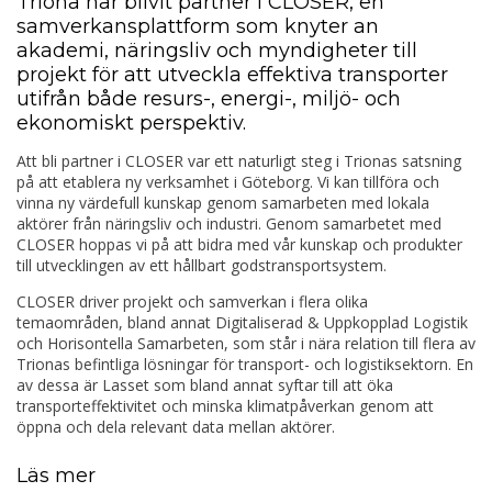
Triona har blivit partner i CLOSER, en
samverkansplattform som knyter an
akademi, näringsliv och myndigheter till
projekt för att utveckla effektiva transporter
utifrån både resurs-, energi-, miljö- och
ekonomiskt perspektiv.
Att bli partner i CLOSER var ett naturligt steg i Trionas satsning
på att etablera ny verksamhet i Göteborg. Vi kan tillföra och
vinna ny värdefull kunskap genom samarbeten med lokala
aktörer från näringsliv och industri. Genom samarbetet med
CLOSER hoppas vi på att bidra med vår kunskap och produkter
till utvecklingen av ett hållbart godstransportsystem.
CLOSER driver projekt och samverkan i flera olika
temaområden, bland annat Digitaliserad & Uppkopplad Logistik
och Horisontella Samarbeten, som står i nära relation till flera av
Trionas befintliga lösningar för transport- och logistiksektorn. En
av dessa är Lasset som bland annat syftar till att öka
transporteffektivitet och minska klimatpåverkan genom att
öppna och dela relevant data mellan aktörer.
Läs mer