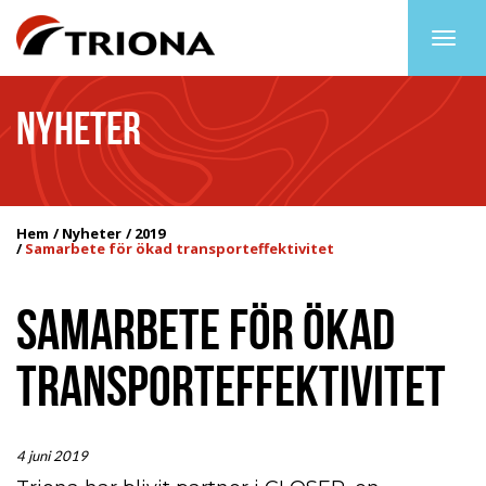
Togg
navig
NYHETER
Hem
Nyheter
2019
Samarbete för ökad transporteffektivitet
SAMARBETE FÖR ÖKAD
TRANSPORTEFFEKTIVITET
4 juni 2019