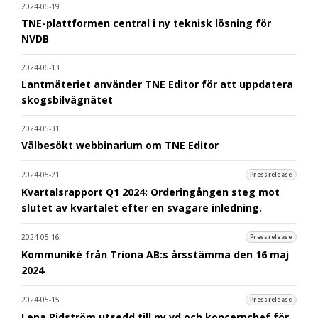
2024-06-19
TNE-plattformen central i ny teknisk lösning för
NVDB
2024-06-13
Lantmäteriet använder TNE Editor för att uppdatera
skogsbilvägnätet
2024-05-31
Välbesökt webbinarium om TNE Editor
2024-05-21
Pressrelease
Kvartalsrapport Q1 2024: Orderingången steg mot
slutet av kvartalet efter en svagare inledning.
2024-05-16
Pressrelease
Kommuniké från Triona AB:s årsstämma den 16 maj
2024
2024-05-15
Pressrelease
Lena Ridström utsedd till ny vd och koncernchef för