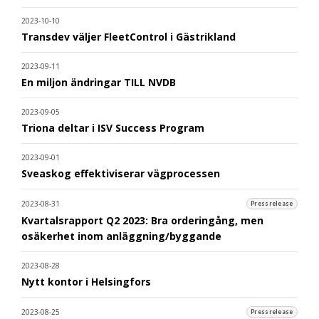
2023-10-10
Transdev väljer FleetControl i Gästrikland
2023-09-11
En miljon ändringar TILL NVDB
2023-09-05
Triona deltar i ISV Success Program
2023-09-01
Sveaskog effektiviserar vägprocessen
2023-08-31
Pressrelease
Kvartalsrapport Q2 2023: Bra orderingång, men
osäkerhet inom anläggning/byggande
2023-08-28
Nytt kontor i Helsingfors
2023-08-25
Pressrelease