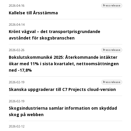
2026-04-16
Pressrelease
Kallelse till Årsstämma
2026-04-14
Krönt vägval – det transportprisgrundande
avståndet för skogsbranschen
2026-02-26
Pressrelease
Bokslutskommuniké 2025: Återkommande intäkter
ökar med 11% i sista kvartalet, nettoomsättningen
ned -17,8%
2026-02-19
Pressrelease
Skanska uppgraderar till C7 Projects cloud-version
2026-02-19
Skogsindustrierna samlar information om skyddad
skog på webben
2026-02-12