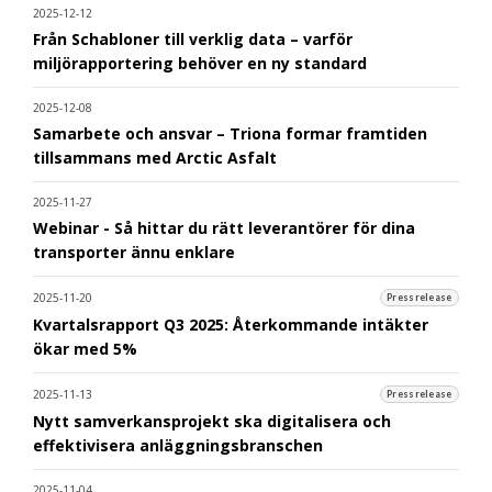
2025-12-12
Från Schabloner till verklig data – varför
miljörapportering behöver en ny standard
2025-12-08
Samarbete och ansvar – Triona formar framtiden
tillsammans med Arctic Asfalt
2025-11-27
Webinar - Så hittar du rätt leverantörer för dina
transporter ännu enklare
2025-11-20
Pressrelease
Kvartalsrapport Q3 2025: Återkommande intäkter
ökar med 5%
2025-11-13
Pressrelease
Nytt samverkansprojekt ska digitalisera och
effektivisera anläggningsbranschen
2025-11-04