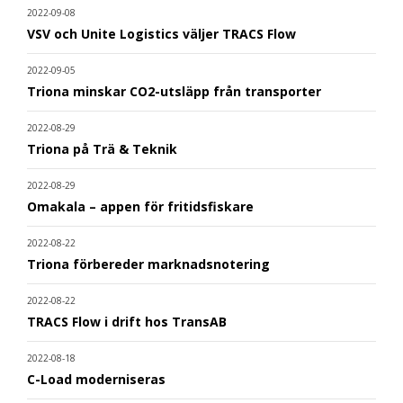
2022-09-08
VSV och Unite Logistics väljer TRACS Flow
2022-09-05
Triona minskar CO2-utsläpp från transporter
2022-08-29
Triona på Trä & Teknik
2022-08-29
Omakala – appen för fritidsfiskare
2022-08-22
Triona förbereder marknadsnotering
2022-08-22
TRACS Flow i drift hos TransAB
2022-08-18
C-Load moderniseras