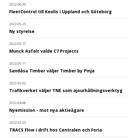
2022-06-20
FleetControl till Keolis i Uppland och Göteborg
2022-05-23
Ny styrelse
2022-05-17
Munck Asfalt valde C7 Projects
2022-05-11
Sandåsa Timber väljer Timber by Pinja
2022-05-02
Trafikverket väljer TNE som ajourhållningsverktyg
2022-04-08
Nyemission - mot nya aktieägare
2022-03-23
TRACS Flow i drift hos Centralen och Foria