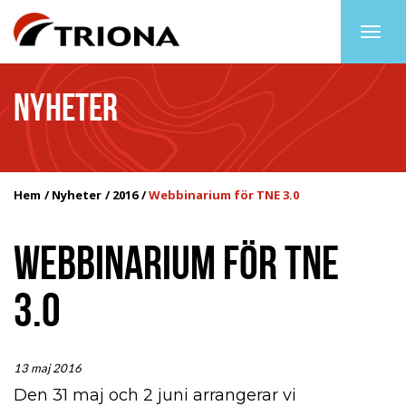
Togg
navig
NYHETER
Hem
Nyheter
2016
Webbinarium för TNE 3.0
WEBBINARIUM FÖR TNE
3.0
13 maj 2016
Den 31 maj och 2 juni arrangerar vi