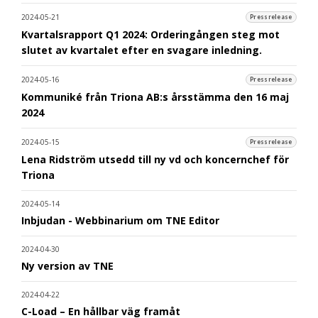
2024-05-21
Pressrelease
Kvartalsrapport Q1 2024: Orderingången steg mot
slutet av kvartalet efter en svagare inledning.
2024-05-16
Pressrelease
Kommuniké från Triona AB:s årsstämma den 16 maj
2024
2024-05-15
Pressrelease
Lena Ridström utsedd till ny vd och koncernchef för
Triona
2024-05-14
Inbjudan - Webbinarium om TNE Editor
2024-04-30
Ny version av TNE
2024-04-22
C-Load – En hållbar väg framåt