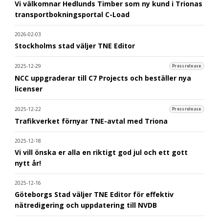
Vi välkomnar Hedlunds Timber som ny kund i Trionas
transportbokningsportal C-Load
2026-02-03
Stockholms stad väljer TNE Editor
2025-12-29
Pressrelease
NCC uppgraderar till C7 Projects och beställer nya
licenser
2025-12-22
Pressrelease
Trafikverket förnyar TNE-avtal med Triona
2025-12-18
Vi vill önska er alla en riktigt god jul och ett gott
nytt år!
2025-12-16
Göteborgs Stad väljer TNE Editor för effektiv
nätredigering och uppdatering till NVDB