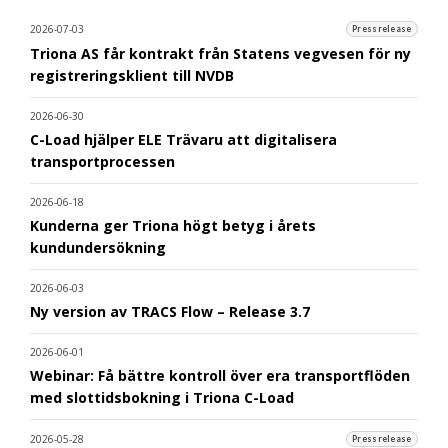
2026-07-03
Pressrelease
Triona AS får kontrakt från Statens vegvesen för ny
registreringsklient till NVDB
2026-06-30
C-Load hjälper ELE Trävaru att digitalisera
transportprocessen
2026-06-18
Kunderna ger Triona högt betyg i årets
kundundersökning
2026-06-03
Ny version av TRACS Flow – Release 3.7
2026-06-01
Webinar: Få bättre kontroll över era transportflöden
med slottidsbokning i Triona C-Load
2026-05-28
Pressrelease