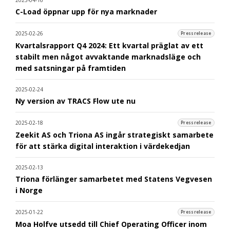
C-Load öppnar upp för nya marknader
2025-02-26
Pressrelease
Kvartalsrapport Q4 2024: Ett kvartal präglat av ett
stabilt men något avvaktande marknadsläge och
med satsningar på framtiden
2025-02-24
Ny version av TRACS Flow ute nu
2025-02-18
Pressrelease
Zeekit AS och Triona AS ingår strategiskt samarbete
för att stärka digital interaktion i värdekedjan
2025-02-13
Triona förlänger samarbetet med Statens Vegvesen
i Norge
2025-01-22
Pressrelease
Moa Holfve utsedd till Chief Operating Officer inom