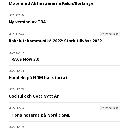
Möte med Aktiespararna Falun/Borlänge
2023-02-28
Ny version av TRA
2023-02-24
Pressrelease
Bokslutskommuniké 2022: Stark tillväxt 2022
2023-02-17
TRACS Flow 3.0
2022-12-21
Handeln på NGM har startat
2022-12-19
God Jul och Gott Nytt År
2022-12-14
Pressrelease
Triona noteras på Nordic SME
2022-12-05