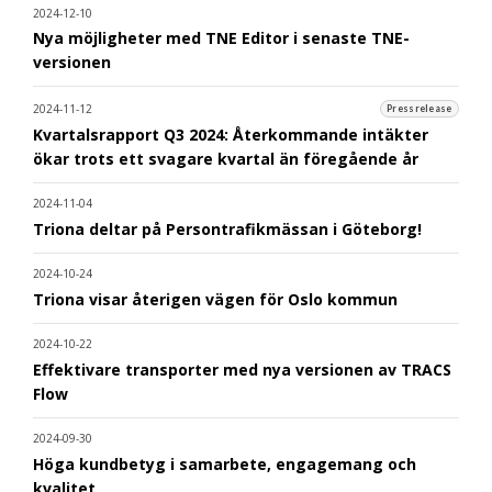
2024-12-10
Nya möjligheter med TNE Editor i senaste TNE-
versionen
2024-11-12
Pressrelease
Kvartalsrapport Q3 2024: Återkommande intäkter
ökar trots ett svagare kvartal än föregående år
2024-11-04
Triona deltar på Persontrafikmässan i Göteborg!
2024-10-24
Triona visar återigen vägen för Oslo kommun
2024-10-22
Effektivare transporter med nya versionen av TRACS
Flow
2024-09-30
Höga kundbetyg i samarbete, engagemang och
kvalitet