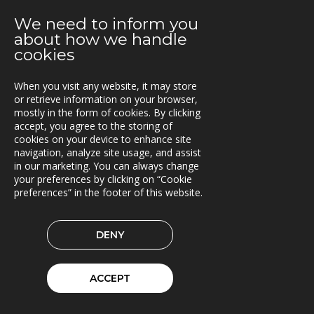
En attraktiv arbetsgivare!
We need to inform you
about how we handle
2021-01-11
cookies
Triona expanderar i Göteborg
When you visit any website, it may store
2021-01-07
or retrieve information on your browser,
FleetControl - Transdevs IoT-plattform
mostly in the form of cookies. By clicking
accept, you agree to the storing of
2020-12-18
cookies on your device to enhance site
Entreprenör väljer TRACS Flow
navigation, analyze site usage, and assist
in our marketing. You can always change
2020-12-17
your preferences by clicking on “Cookie
God Jul och Gott Nytt År
preferences” in the footer of this website.
2020-11-23
DENY
Beräkningstjänst för skördardata i pilotdrift
2020-11-09
ACCEPT
ITxPT projekt i Göteborg
2020-11-02