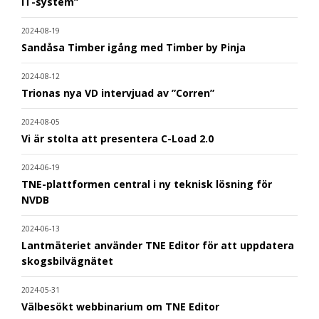
IT-system”
2024-08-19
Sandåsa Timber igång med Timber by Pinja
2024-08-12
Trionas nya VD intervjuad av ”Corren”
2024-08-05
Vi är stolta att presentera C-Load 2.0
2024-06-19
TNE-plattformen central i ny teknisk lösning för
NVDB
2024-06-13
Lantmäteriet använder TNE Editor för att uppdatera
skogsbilvägnätet
2024-05-31
Välbesökt webbinarium om TNE Editor