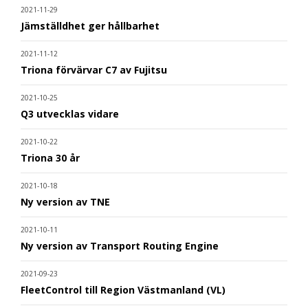
2021-11-29
Jämställdhet ger hållbarhet
2021-11-12
Triona förvärvar C7 av Fujitsu
2021-10-25
Q3 utvecklas vidare
2021-10-22
Triona 30 år
2021-10-18
Ny version av TNE
2021-10-11
Ny version av Transport Routing Engine
2021-09-23
FleetControl till Region Västmanland (VL)