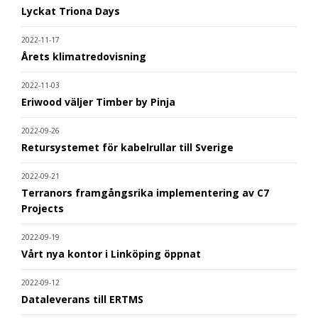
Lyckat Triona Days
2022-11-17
Årets klimatredovisning
2022-11-03
Eriwood väljer Timber by Pinja
2022-09-26
Retursystemet för kabelrullar till Sverige
2022-09-21
Terranors framgångsrika implementering av C7
Projects
2022-09-19
Vårt nya kontor i Linköping öppnat
2022-09-12
Dataleverans till ERTMS