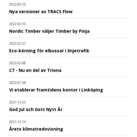
2022-03-15
Nya versioner av TRACS Flow
2022-03-10
Nordic Timber väljer Timber by Pinja
2022-02-21
Eco-körning för elbussar i linjetrafik
2022-02-08
C7 - Nu en del av Triona
2022-01-28
Vi etablerar framtidens kontor i Linköping
2021-12-22
God Jul och Gott Nytt År
2021-12-14
Årets klimatredovisning