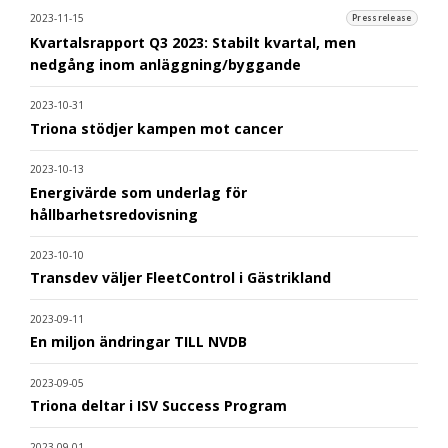
2023-11-15
Pressrelease
Kvartalsrapport Q3 2023: Stabilt kvartal, men
nedgång inom anläggning/byggande
2023-10-31
Triona stödjer kampen mot cancer
2023-10-13
Energivärde som underlag för
hållbarhetsredovisning
2023-10-10
Transdev väljer FleetControl i Gästrikland
2023-09-11
En miljon ändringar TILL NVDB
2023-09-05
Triona deltar i ISV Success Program
2023-09-01