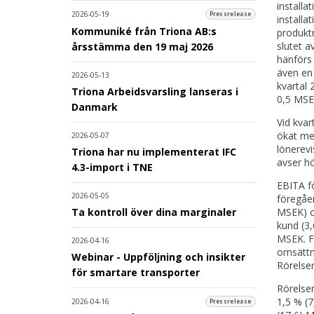
installa
2026-05-19
Pressrelease
installa
Kommuniké från Triona AB:s
produktr
slutet a
årsstämma den 19 maj 2026
hänförs 
även en 
2026-05-13
kvartal 
Triona Arbeidsvarsling lanseras i
0,5 MSE
Danmark
Vid kvar
ökat med
2026-05-07
lönerevi
Triona har nu implementerat IFC
avser hö
4.3-import i TNE
EBITA fö
2026-05-05
föregåen
MSEK) oc
Ta kontroll över dina marginaler
kund (3
MSEK. Fl
2026-04-16
omsättn
Webinar - Uppföljning och insikter
Rörelser
för smartare transporter
Rörelsem
1,5 % (7
2026-04-16
Pressrelease