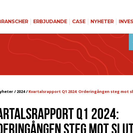
BRANSCHER
ERBJUDANDE
CASE
NYHETER
INVE
yheter
2024
Kvartalsrapport Q1 2024: Orderingången steg mot slu
ARTALSRAPPORT Q1 2024:
DERINGÅNGEN STEG MOT SLU