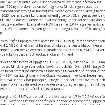
tioner av FleetControl och vi under kvartalet levererade hårdvara för
tion i 250 nya fordon hos en befintlig kund. Minskningen avseende
elaterad omsättning är hänförlig till Norge och avser en kraftig neddr
v 2023 hos en större kund inom offentlig sektor. Ökningen avseende t
till Finland där verksamheten ökat väsentligt under det senaste året. V
valutakurseffekt i kvartalet då NOK-kursen är 3,0 % lägre än motsva
2023. På nettoomsättningen ger detta en negativ valutaeffekt uppgåend
K.
talets utgång uppgick antal anställda till 201 (193). Personalkostnader
 4,2 MSEK, vilket främst hänförs till ökat antal anställda och den årli
sionen. Även övriga externa kostnader har ökat med 0,7 MSEK, vilket
jda lokalkostnader och utökade lokaler i Finland.
r det första kvartalet uppgår till 3,3 (7,6) MSEK, vilket är 4,3 MSEK lä
de år. Minskningen var delvis förväntad och hänförs helt till Norge (5
h beror främst på omsättningsminskning i kvartalet på en stor offent
,6 MSEK), samtidigt som vi har ökade kostnader i verksamheten med 
era nya uppdrag har påbörjats i Norge under det första kvartalet och
ingen förväntas därmed öka när dessa uppdrag är i gång med full kap
esultatet (EBIT) uppgår till 1,0 (5,3) MSEK.
arginal för EBITA under det första kvartalet är 4,7 % (10,7 %) och f
,5 %). Rörelsens kassaﬂöde från den löpande verksamheten uppgår til