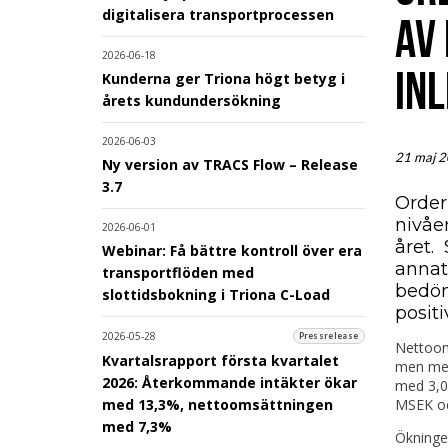
digitalisera transportprocessen
AV
2026-06-18
INL
Kunderna ger Triona högt betyg i
årets kundundersökning
2026-06-03
21 maj 
Ny version av TRACS Flow – Release
3.7
Order
nivåe
2026-06-01
året. 
Webinar: Få bättre kontroll över era
annat
transportflöden med
bedöm
slottidsbokning i Triona C-Load
posit
2026-05-28
Pressrelease
Nettooms
Kvartalsrapport första kvartalet
men med 
2026: Återkommande intäkter ökar
med 3,0
MSEK oc
med 13,3%, nettoomsättningen
med 7,3%
Ökningen