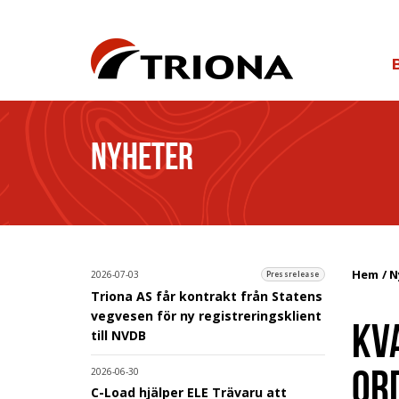
NYHETER
Hem
N
2026-07-03
Pressrelease
Triona AS får kontrakt från Statens
vegvesen för ny registreringsklient
KV
till NVDB
OR
2026-06-30
C-Load hjälper ELE Trävaru att