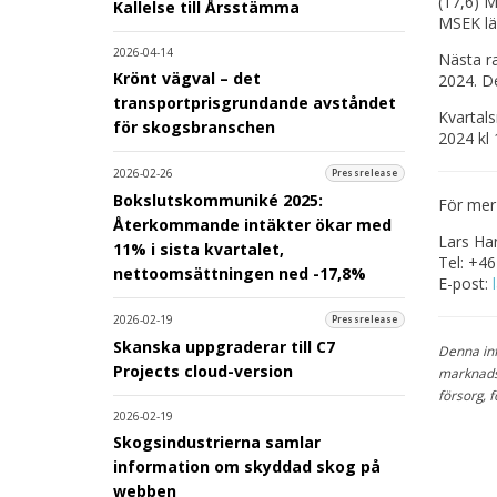
(17,6) M
Kallelse till Årsstämma
MSEK lä
2026-04-14
Nästa ra
Krönt vägval – det
2024. De
transportprisgrundande avståndet
Kvartal
för skogsbranschen
2024 kl 
2026-02-26
Pressrelease
Bokslutskommuniké 2025:
För mer
Återkommande intäkter ökar med
Lars Har
11% i sista kvartalet,
Tel: +46
nettoomsättningen ned -17,8%
E-post:
2026-02-19
Pressrelease
Skanska uppgraderar till C7
Denna inf
Projects cloud-version
marknads
försorg, 
2026-02-19
Skogsindustrierna samlar
information om skyddad skog på
webben