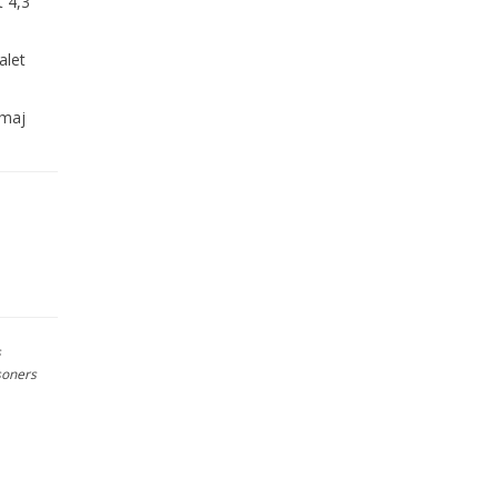
t 4,3
alet
 maj
s
soners