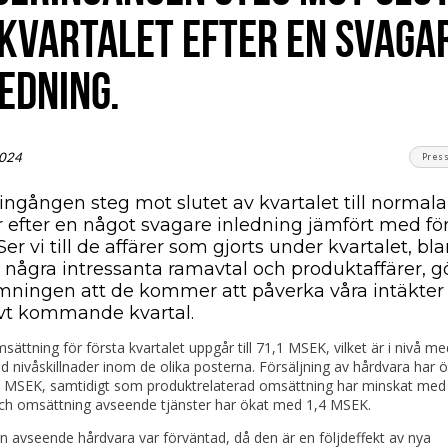
 KVARTALET EFTER EN SVAGA
EDNING.
2024
Pres
ingången steg mot slutet av kvartalet till normala
r efter en något svagare inledning jämfört med fö
Ser vi till de affärer som gjorts under kvartalet, bl
 några intressanta ramavtal och produktaffärer, gö
ningen att de kommer att påverka våra intäkter
ivt kommande kvartal.
ättning för första kvartalet uppgår till 71,1 MSEK, vilket är i nivå m
nivåskillnader inom de olika posterna. Försäljning av hårdvara har ö
 MSEK, samtidigt som produktrelaterad omsättning har minskat med
h omsättning avseende tjänster har ökat med 1,4 MSEK.
 avseende hårdvara var förväntad, då den är en följdeffekt av nya