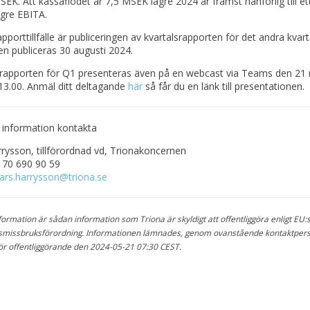
SEK. Att kassaflödet är 7,5 MSEK lägre 2024 är främst hänförlig till et
gre EBITA.
pporttillfälle är publiceringen av kvartalsrapporten för det andra kvart
n publiceras 30 augusti 2024.
srapporten för Q1 presenteras även på en webcast via Teams den 21
13.00. Anmäl ditt deltagande
här
så får du en länk till presentationen.
 information kontakta
rysson, tillförordnad vd, Trionakoncernen
 70 690 90 59
lars.harrysson@triona.se
ormation är sådan information som Triona är skyldigt att offentliggöra enligt EU:
missbruksförordning. Informationen lämnades, genom ovanstående kontaktper
för offentliggörande den 2024-05-21 07:30 CEST.