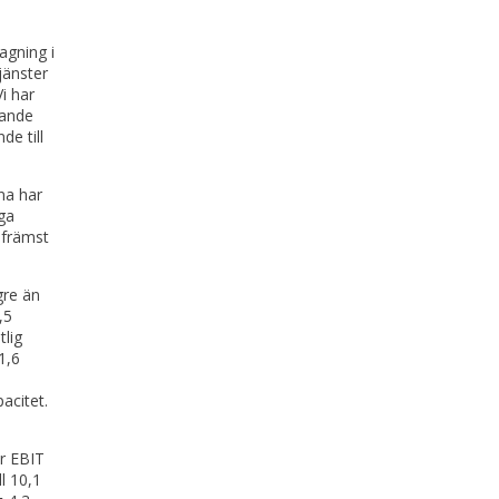
agning i
jänster
i har
rande
e till
na har
ga
 främst
gre än
,5
lig
1,6
acitet.
ör EBIT
l 10,1