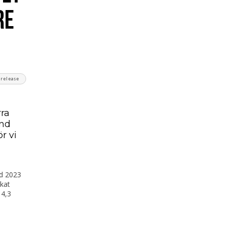
RE
srelease
rra
and
r vi
ed 2023
kat
 4,3