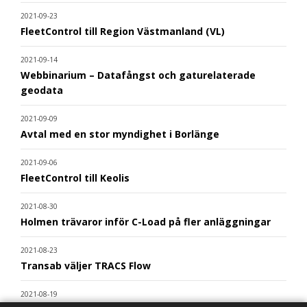
2021-09-23
FleetControl till Region Västmanland (VL)
2021-09-14
Webbinarium – Datafångst och gaturelaterade
geodata
2021-09-09
Avtal med en stor myndighet i Borlänge
2021-09-06
FleetControl till Keolis
2021-08-30
Holmen trävaror inför C-Load på fler anläggningar
2021-08-23
Transab väljer TRACS Flow
2021-08-19