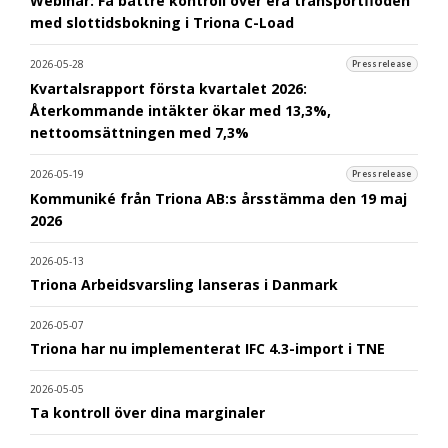
Webinar: Få bättre kontroll över era transportflöden
med slottidsbokning i Triona C-Load
2026-05-28
Pressrelease
Kvartalsrapport första kvartalet 2026:
Återkommande intäkter ökar med 13,3%,
nettoomsättningen med 7,3%
2026-05-19
Pressrelease
Kommuniké från Triona AB:s årsstämma den 19 maj
2026
2026-05-13
Triona Arbeidsvarsling lanseras i Danmark
2026-05-07
Triona har nu implementerat IFC 4.3-import i TNE
2026-05-05
Ta kontroll över dina marginaler