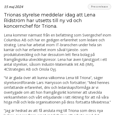
15 maj 2024
Pressrelease
Trionas styrelse meddelar idag att Lena
Ridström har utsetts till ny vd och
koncernchef för Triona.
Lena kommer närmast från en befattning som Sverigechef inom
Columbus AB och har en gedigen erfarenhet som ledare och
strateg. Lena har arbetat inom IT-branschen under hela sin
karriär och har erfarenhet inom såväl tjänste- som
produktutveckling och har dessutom lett flera bolag på
framgångsrika utvecklingsresor. Lena har även tjänstgjort i ett
antal styrelser, såsom Industri-Matematik Int AB (IMI),
4CStrategies AB och Oriola Oyj.
”Vi är glada över att kunna välkomna Lena till Triona”, säger
styrelseordförande Lars Harrysson och fortsätter; ”Med hennes
omfattande erfarenhet, driv och ledarskapsförmåga är vi
övertygade om att hon framgångsrikt kommer att utveckla
verksamheten och vårt erbjudande i rätt riktning för att nå våra
höga mål och leda organisationen på dess fortsatta tillväxtresa.”
”Jag är hedrad av att få ansluta mig till Triona som dess nya