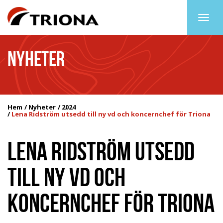
Togg
navig
NYHETER
Hem
Nyheter
2024
Lena Ridström utsedd till ny vd och koncernchef för Triona
LENA RIDSTRÖM UTSEDD
TILL NY VD OCH
KONCERNCHEF FÖR TRIONA