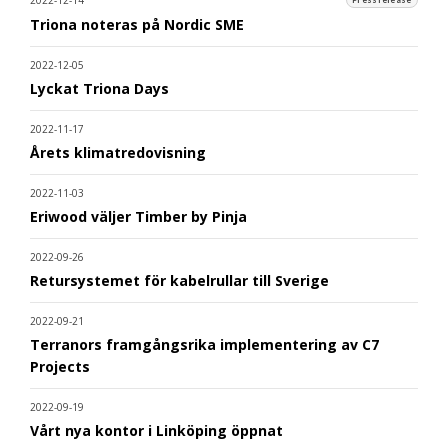
2022-12-14
Pressrelease
Triona noteras på Nordic SME
2022-12-05
Lyckat Triona Days
2022-11-17
Årets klimatredovisning
2022-11-03
Eriwood väljer Timber by Pinja
2022-09-26
Retursystemet för kabelrullar till Sverige
2022-09-21
Terranors framgångsrika implementering av C7
Projects
2022-09-19
Vårt nya kontor i Linköping öppnat