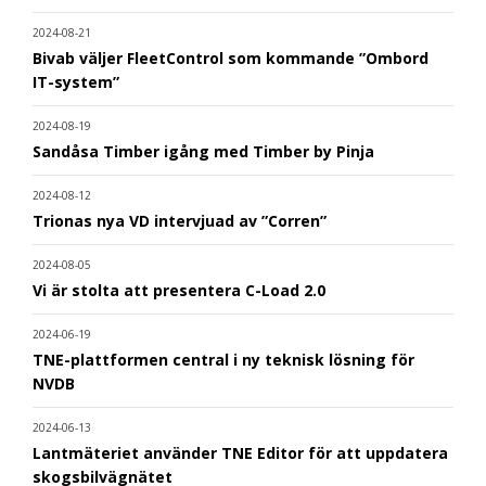
2024-08-21
Bivab väljer FleetControl som kommande ”Ombord
IT-system”
2024-08-19
Sandåsa Timber igång med Timber by Pinja
2024-08-12
Trionas nya VD intervjuad av ”Corren”
2024-08-05
Vi är stolta att presentera C-Load 2.0
2024-06-19
TNE-plattformen central i ny teknisk lösning för
NVDB
2024-06-13
Lantmäteriet använder TNE Editor för att uppdatera
skogsbilvägnätet