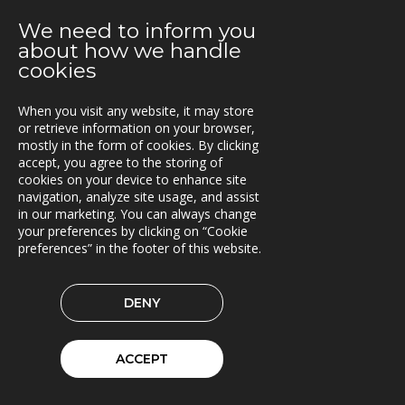
Avtal med Statens vegvesen - NVDB Geotjenester
We need to inform you
2021-08-16
about how we handle
Triona stärker väg- och sinusteamet
cookies
2021-08-12
When you visit any website, it may store
Triona bygger e-tjänst för fritidsfiske åt Luke
or retrieve information on your browser,
mostly in the form of cookies. By clicking
2021-08-09
accept, you agree to the storing of
MaserFrakt väljer TRACS Flow
cookies on your device to enhance site
navigation, analyze site usage, and assist
in our marketing. You can always change
2021-08-05
your preferences by clicking on “Cookie
Nytt uppdrag för Oslo kommun
preferences” in the footer of this website.
2021-08-02
E.ON Sverige valde Once by Pinja till sin
DENY
bränsleleveranskedja
2021-06-07
ACCEPT
Fraktkedjan AB har driftsatt TRACS Flow