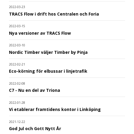
2022-03-23
TRACS Flow i drift hos Centralen och Foria
2022-03-15
Nya versioner av TRACS Flow
2022-03-10
Nordic Timber väljer Timber by Pinja
2022-02-21
Eco-körning för elbussar i linjetrafik
2022-02-08
C7 - Nu en del av Triona
2022-01-28
Vi etablerar framtidens kontor i Linköping
2021-12-22
God Jul och Gott Nytt År