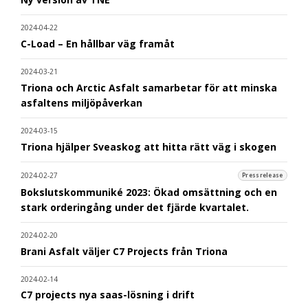
2024-04-22
C-Load – En hållbar väg framåt
2024-03-21
Triona och Arctic Asfalt samarbetar för att minska
asfaltens miljöpåverkan
2024-03-15
Triona hjälper Sveaskog att hitta rätt väg i skogen
2024-02-27
Pressrelease
Bokslutskommuniké 2023: Ökad omsättning och en
stark orderingång under det fjärde kvartalet.
2024-02-20
Brani Asfalt väljer C7 Projects från Triona
2024-02-14
C7 projects nya saas-lösning i drift