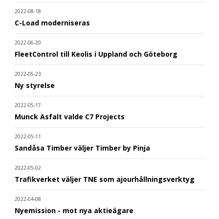
2022-08-18
C-Load moderniseras
2022-06-20
FleetControl till Keolis i Uppland och Göteborg
2022-05-23
Ny styrelse
2022-05-17
Munck Asfalt valde C7 Projects
2022-05-11
Sandåsa Timber väljer Timber by Pinja
2022-05-02
Trafikverket väljer TNE som ajourhållningsverktyg
2022-04-08
Nyemission - mot nya aktieägare