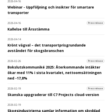
2026-04-16
Webinar - Uppföljning och insikter för smartare
transporter
2026-04-16
Pressrelease
Kallelse till Årsstämma
2026-04-14
Krönt vägval – det transportprisgrundande
avståndet för skogsbranschen
2026-02-26
Pressrelease
Bokslutskommuniké 2025: Återkommande intäkter
ökar med 11% i sista kvartalet, nettoomsättningen
ned -17,8%
2026-02-19
Pressrelease
Skanska uppgraderar till C7 Projects cloud-version
2026-02-19
Skogsindustrierna samlar information om skyddad