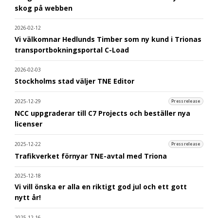
skog på webben
2026-02-12
Vi välkomnar Hedlunds Timber som ny kund i Trionas
transportbokningsportal C-Load
2026-02-03
Stockholms stad väljer TNE Editor
2025-12-29
Pressrelease
NCC uppgraderar till C7 Projects och beställer nya
licenser
2025-12-22
Pressrelease
Trafikverket förnyar TNE-avtal med Triona
2025-12-18
Vi vill önska er alla en riktigt god jul och ett gott
nytt år!
2025-12-16