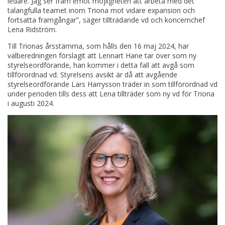
ledare. Jag ser fram emot möjligheten att arbeta med det
talangfulla teamet inom Triona mot vidare expansion och
fortsatta framgångar”, säger tillträdande vd och koncernchef
Lena Ridström.
Till Trionas årsstämma, som hålls den 16 maj 2024, har
valberedningen förslagit att Lennart Hane tar över som ny
styrelseordförande, han kommer i detta fall att avgå som
tillförordnad vd. Styrelsens avsikt är då att avgående
styrelseordförande Lars Harrysson träder in som tillförordnad vd
under perioden tills dess att Lena tillträder som ny vd för Triona
i augusti 2024.