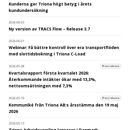
Kunderna ger Triona högt betyg i årets
kundundersökning
2026-06-03
Ny version av TRACS Flow – Release 3.7
2026-06-01
Webinar: Få bättre kontroll över era transportflöden
med slottidsbokning i Triona C-Load
2026-05-28
Pressrelease
Kvartalsrapport första kvartalet 2026:
Återkommande intäkter ökar med 13,3%,
nettoomsättningen med 7,3%
2026-05-19
Pressrelease
Kommuniké från Triona AB:s årsstämma den 19 maj
2026
2026-05-13
Triona Arbeidsvarsling lanseras i Danmark