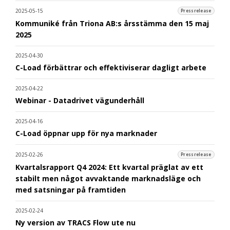
2025-05-15
Pressrelease
Kommuniké från Triona AB:s årsstämma den 15 maj
2025
2025-04-30
C-Load förbättrar och effektiviserar dagligt arbete
2025-04-22
Webinar - Datadrivet vägunderhåll
2025-04-16
C-Load öppnar upp för nya marknader
2025-02-26
Pressrelease
Kvartalsrapport Q4 2024: Ett kvartal präglat av ett
stabilt men något avvaktande marknadsläge och
med satsningar på framtiden
2025-02-24
Ny version av TRACS Flow ute nu