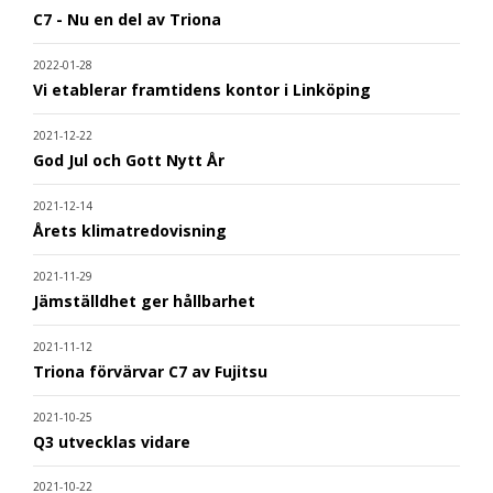
C7 - Nu en del av Triona
2022-01-28
Vi etablerar framtidens kontor i Linköping
2021-12-22
God Jul och Gott Nytt År
2021-12-14
Årets klimatredovisning
2021-11-29
Jämställdhet ger hållbarhet
2021-11-12
Triona förvärvar C7 av Fujitsu
2021-10-25
Q3 utvecklas vidare
2021-10-22