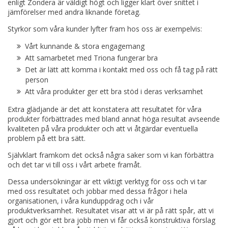
enligt Zondera är väldigt högt och ligger klart över snittet i
jämförelser med andra liknande företag.
Styrkor som våra kunder lyfter fram hos oss är exempelvis:
Vårt kunnande & stora engagemang
Att samarbetet med Triona fungerar bra
Det är lätt att komma i kontakt med oss och få tag på rätt
person
Att våra produkter ger ett bra stöd i deras verksamhet
Extra glädjande är det att konstatera att resultatet för våra
produkter förbättrades med bland annat höga resultat avseende
kvaliteten på våra produkter och att vi åtgärdar eventuella
problem på ett bra sätt.
Självklart framkom det också några saker som vi kan förbättra
och det tar vi till oss i vårt arbete framåt.
Dessa undersökningar är ett viktigt verktyg för oss och vi tar
med oss resultatet och jobbar med dessa frågor i hela
organisationen, i våra kunduppdrag och i vår
produktverksamhet. Resultatet visar att vi är på rätt spår, att vi
gjort och gör ett bra jobb men vi får också konstruktiva förslag