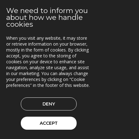
2021-08-02
We need to inform you
E.ON Sverige valde Once by Pinja till sin
about how we handle
bränsleleveranskedja
cookies
2021-06-07
When you visit any website, it may store
Fraktkedjan AB har driftsatt TRACS Flow
or retrieve information on your browser,
mostly in the form of cookies. By clicking
2021-05-18
accept, you agree to the storing of
Beläggningssystem till Statens vegvesen
cookies on your device to enhance site
navigation, analyze site usage, and assist
2021-04-12
in our marketing. You can always change
Bergkvist siljan i insjön inför C-Load
your preferences by clicking on “Cookie
preferences” in the footer of this website.
2021-04-06
C-Load - utökat stöd för hållbara transporter
DENY
2021-03-29
TRACS Flow i drift hos Söderhamns LBC
ACCEPT
2021-03-15
Kunderna nöjda med Triona