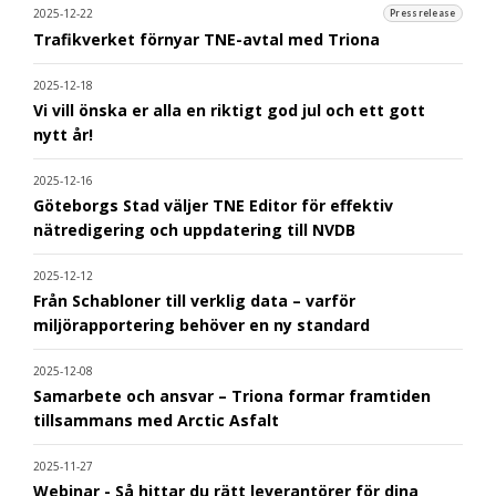
2025-12-22
Pressrelease
Trafikverket förnyar TNE-avtal med Triona
2025-12-18
Vi vill önska er alla en riktigt god jul och ett gott
nytt år!
2025-12-16
Göteborgs Stad väljer TNE Editor för effektiv
nätredigering och uppdatering till NVDB
2025-12-12
Från Schabloner till verklig data – varför
miljörapportering behöver en ny standard
2025-12-08
Samarbete och ansvar – Triona formar framtiden
tillsammans med Arctic Asfalt
2025-11-27
Webinar - Så hittar du rätt leverantörer för dina