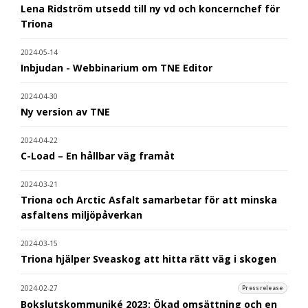
Lena Ridström utsedd till ny vd och koncernchef för
Triona
2024-05-14
Inbjudan - Webbinarium om TNE Editor
2024-04-30
Ny version av TNE
2024-04-22
C-Load – En hållbar väg framåt
2024-03-21
Triona och Arctic Asfalt samarbetar för att minska
asfaltens miljöpåverkan
2024-03-15
Triona hjälper Sveaskog att hitta rätt väg i skogen
2024-02-27
Pressrelease
Bokslutskommuniké 2023: Ökad omsättning och en