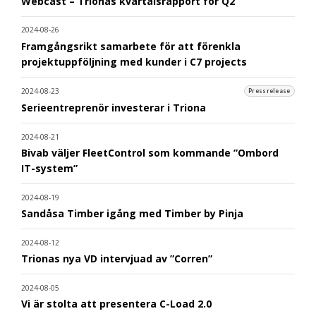
Webcast – Trionas kvartalsrapport för Q2
2024-08-26
Framgångsrikt samarbete för att förenkla
projektuppföljning med kunder i C7 projects
2024-08-23
Pressrelease
Serieentreprenör investerar i Triona
2024-08-21
Bivab väljer FleetControl som kommande ”Ombord
IT-system”
2024-08-19
Sandåsa Timber igång med Timber by Pinja
2024-08-12
Trionas nya VD intervjuad av ”Corren”
2024-08-05
Vi är stolta att presentera C-Load 2.0