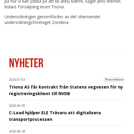
på hur vi kan jobba på att bli ännu bättre, säger Jens Werner,
ledare Försäljning inom Triona.
Undersökningen genomfördes av det oberoendet
undersökningsföretaget Zondera.
NYHETER
2026-07-03
Pressrelease
Triona AS får kontrakt från Statens vegvesen för ny
registreringsklient till NVDB
2026-06-30
C-Load hjälper ELE Trävaru att digitalisera
transportprocessen
2026-06-18