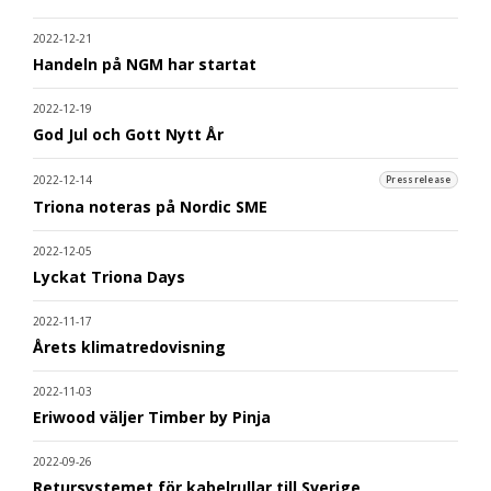
2022-12-21
Handeln på NGM har startat
2022-12-19
God Jul och Gott Nytt År
2022-12-14
Pressrelease
Triona noteras på Nordic SME
2022-12-05
Lyckat Triona Days
2022-11-17
Årets klimatredovisning
2022-11-03
Eriwood väljer Timber by Pinja
2022-09-26
Retursystemet för kabelrullar till Sverige