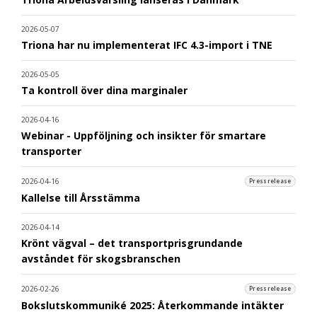
2026-05-07
Triona har nu implementerat IFC 4.3-import i TNE
2026-05-05
Ta kontroll över dina marginaler
2026-04-16
Webinar - Uppföljning och insikter för smartare
transporter
2026-04-16
Pressrelease
Kallelse till Årsstämma
2026-04-14
Krönt vägval – det transportprisgrundande
avståndet för skogsbranschen
2026-02-26
Pressrelease
Bokslutskommuniké 2025: Återkommande intäkter