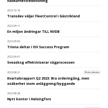
hållbarhetsredovisning
2023-10-10
Transdev väljer FleetControl i Gästrikland
2023-09-11
En miljon ändringar TILL NVDB
2023-09-05
Triona deltar i ISV Success Program
2023-09-01
Sveaskog effektiviserar vägprocessen
2023-08-31
Pressrelease
Kvartalsrapport Q2 2023: Bra orderingång, men
osäkerhet inom anläggning/byggande
2023-08-28
Nytt kontor i Helsingfors