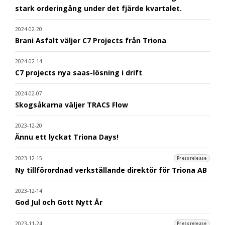
stark orderingång under det fjärde kvartalet.
2024-02-20
Brani Asfalt väljer C7 Projects från Triona
2024-02-14
C7 projects nya saas-lösning i drift
2024-02-07
Skogsåkarna väljer TRACS Flow
2023-12-20
Ännu ett lyckat Triona Days!
2023-12-15
Pressrelease
Ny tillförordnad verkställande direktör för Triona AB
2023-12-14
God Jul och Gott Nytt År
2023-11-24
Pressrelease