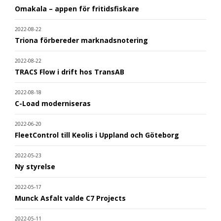
Omakala – appen för fritidsfiskare
2022-08-22
Triona förbereder marknadsnotering
2022-08-22
TRACS Flow i drift hos TransAB
2022-08-18
C-Load moderniseras
2022-06-20
FleetControl till Keolis i Uppland och Göteborg
2022-05-23
Ny styrelse
2022-05-17
Munck Asfalt valde C7 Projects
2022-05-11