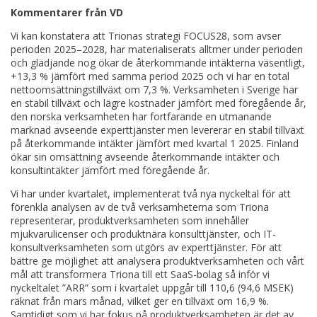
Kommentarer från VD
Vi kan konstatera att Trionas strategi FOCUS28, som avser
perioden 2025–2028, har materialiserats alltmer under perioden
och glädjande nog ökar de återkommande intäkterna väsentligt,
+13,3 % jämfört med samma period 2025 och vi har en total
nettoomsättningstillväxt om 7,3 %. Verksamheten i Sverige har
en stabil tillväxt och lägre kostnader jämfört med föregående år,
den norska verksamheten har fortfarande en utmanande
marknad avseende experttjänster men levererar en stabil tillväxt
på återkommande intäkter jämfört med kvartal 1 2025. Finland
ökar sin omsättning avseende återkommande intäkter och
konsultintäkter jämfört med föregående år.
Vi har under kvartalet, implementerat två nya nyckeltal för att
förenkla analysen av de två verksamheterna som Triona
representerar, produktverksamheten som innehåller
mjukvarulicenser och produktnära konsulttjänster, och IT-
konsultverksamheten som utgörs av experttjänster. För att
bättre ge möjlighet att analysera produktverksamheten och vårt
mål att transformera Triona till ett SaaS-bolag så inför vi
nyckeltalet ”ARR” som i kvartalet uppgår till 110,6 (94,6 MSEK)
räknat från mars månad, vilket ger en tillväxt om 16,9 %.
Samtidigt som vi har fokus på produktverksamheten är det av