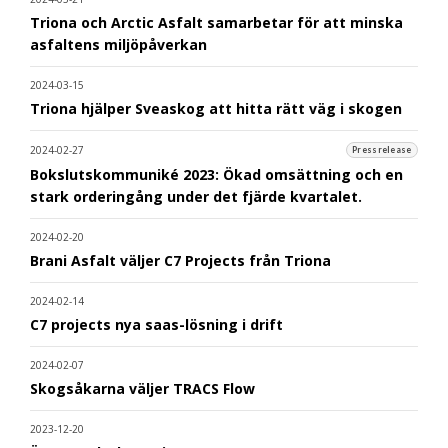
Triona och Arctic Asfalt samarbetar för att minska
asfaltens miljöpåverkan
2024-03-15
Triona hjälper Sveaskog att hitta rätt väg i skogen
2024-02-27
Pressrelease
Bokslutskommuniké 2023: Ökad omsättning och en
stark orderingång under det fjärde kvartalet.
2024-02-20
Brani Asfalt väljer C7 Projects från Triona
2024-02-14
C7 projects nya saas-lösning i drift
2024-02-07
Skogsåkarna väljer TRACS Flow
2023-12-20