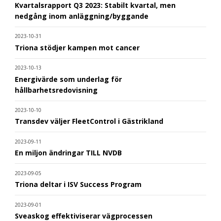
Kvartalsrapport Q3 2023: Stabilt kvartal, men
nedgång inom anläggning/byggande
2023-10-31
Triona stödjer kampen mot cancer
2023-10-13
Energivärde som underlag för
hållbarhetsredovisning
2023-10-10
Transdev väljer FleetControl i Gästrikland
2023-09-11
En miljon ändringar TILL NVDB
2023-09-05
Triona deltar i ISV Success Program
2023-09-01
Sveaskog effektiviserar vägprocessen