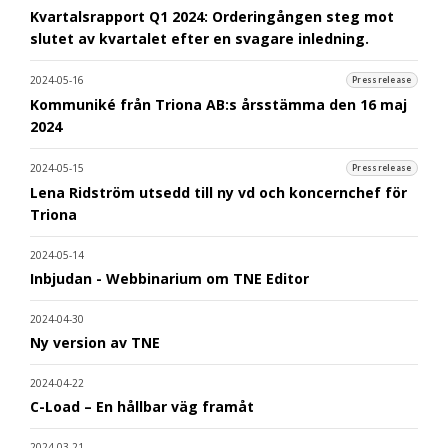
Kvartalsrapport Q1 2024: Orderingången steg mot
slutet av kvartalet efter en svagare inledning.
2024-05-16
Pressrelease
Kommuniké från Triona AB:s årsstämma den 16 maj
2024
2024-05-15
Pressrelease
Lena Ridström utsedd till ny vd och koncernchef för
Triona
2024-05-14
Inbjudan - Webbinarium om TNE Editor
2024-04-30
Ny version av TNE
2024-04-22
C-Load – En hållbar väg framåt
2024-03-21