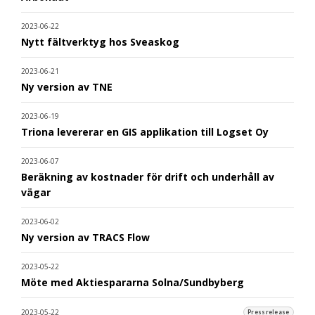
2023-06-22
Nytt fältverktyg hos Sveaskog
2023-06-21
Ny version av TNE
2023-06-19
Triona levererar en GIS applikation till Logset Oy
2023-06-07
Beräkning av kostnader för drift och underhåll av
vägar
2023-06-02
Ny version av TRACS Flow
2023-05-22
Möte med Aktiespararna Solna/Sundbyberg
2023-05-22
Pressrelease