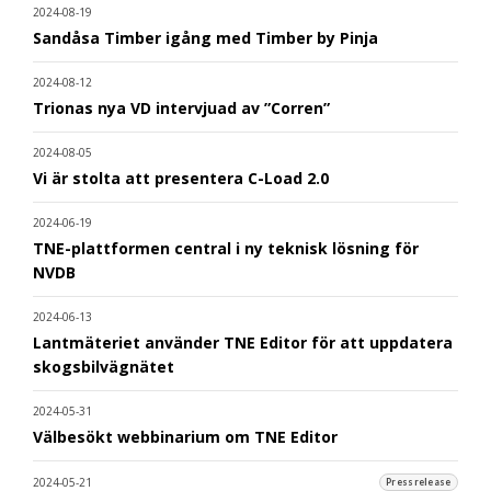
2024-08-19
Sandåsa Timber igång med Timber by Pinja
2024-08-12
Trionas nya VD intervjuad av ”Corren”
2024-08-05
Vi är stolta att presentera C-Load 2.0
2024-06-19
TNE-plattformen central i ny teknisk lösning för
NVDB
2024-06-13
Lantmäteriet använder TNE Editor för att uppdatera
skogsbilvägnätet
2024-05-31
Välbesökt webbinarium om TNE Editor
2024-05-21
Pressrelease