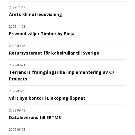
2022-11-17
Årets klimatredovisning
2022-11-03
Eriwood väljer Timber by Pinja
2022-09-26
Retursystemet för kabelrullar till Sverige
2022-09-21
Terranors framgångsrika implementering av C7
Projects
2022-09-19
Vårt nya kontor i Linköping öppnat
2022-09-12
Dataleverans till ERTMS
2022-09-08