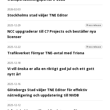
2026-02-03
Stockholms stad väljer TNE Editor
2025-12-29
Pressrelease
NCC uppgraderar till C7 Projects och beställer nya
licenser
2025-12-22
Pressrelease
Trafikverket förnyar TNE-avtal med Triona
2025-12-18
Vi vill önska er alla en riktigt god jul och ett gott
nytt år!
2025-12-16
Göteborgs Stad väljer TNE Editor för effektiv
nätredigering och uppdatering till NVDB
2025-12-12