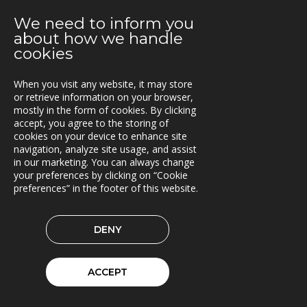
Jämställdhet ger hållbarhet
We need to inform you
2021-11-12
about how we handle
Triona förvärvar C7 av Fujitsu
cookies
2021-10-25
When you visit any website, it may store
Q3 utvecklas vidare
or retrieve information on your browser,
mostly in the form of cookies. By clicking
2021-10-22
accept, you agree to the storing of
Triona 30 år
cookies on your device to enhance site
navigation, analyze site usage, and assist
in our marketing. You can always change
2021-10-18
your preferences by clicking on “Cookie
Ny version av TNE
preferences” in the footer of this website.
2021-10-11
Ny version av Transport Routing Engine
DENY
2021-09-23
FleetControl till Region Västmanland (VL)
ACCEPT
2021-09-14