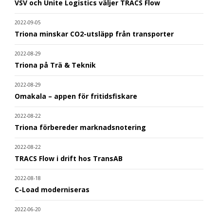
VSV och Unite Logistics väljer TRACS Flow
2022-09-05
Triona minskar CO2-utsläpp från transporter
2022-08-29
Triona på Trä & Teknik
2022-08-29
Omakala – appen för fritidsfiskare
2022-08-22
Triona förbereder marknadsnotering
2022-08-22
TRACS Flow i drift hos TransAB
2022-08-18
C-Load moderniseras
2022-06-20