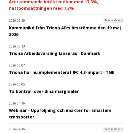
Återkommande intäkter ökar med 13,3%,
nettoomsättningen med 7,3%
2026-05-19
Pressrelease
Kommuniké från Triona AB:s årsstämma den 19 maj
2026
2026-05-13
Triona Arbeidsvarsling lanseras i Danmark
2026-05-07
Triona har nu implementerat IFC 4.3-import i TNE
2026-05-05
Ta kontroll över dina marginaler
2026-04-16
Webinar - Uppföljning och insikter för smartare
transporter
2026-04-16
Pressrelease