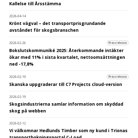
Kallelse till Årsstämma
2026-04-14
Krönt vägval – det transportprisgrundande
avståndet för skogsbranschen
2026-02-26
Pressrelease
Bokslutskommuniké 2025: Återkommande intäkter
ökar med 11% i sista kvartalet, nettoomsättningen
ned -17,8%
2026-02-19
Pressrelease
Skanska uppgraderar till C7 Projects cloud-version
2026-02-19
Skogsindustrierna samlar information om skyddad
skog på webben
2026-02-12
Vi välkomnar Hedlunds Timber som ny kund i Trionas
transportbokningsportal C-Load