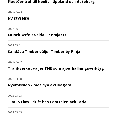
FleetControl till Keolis i Uppland och Göteborg
2022-05-23
Ny styrelse
2022-05-17
Munck Asfalt valde C7 Projects
2022-05-11
Sandåsa Timber väljer Timber by Pinja
2022-05-02
Trafikverket väljer TNE som ajourhållningsverktyg
2022-04-08
Nyemission - mot nya aktieägare
2022-03-23
TRACS Flow i drift hos Centralen och Foria
2022-03-15