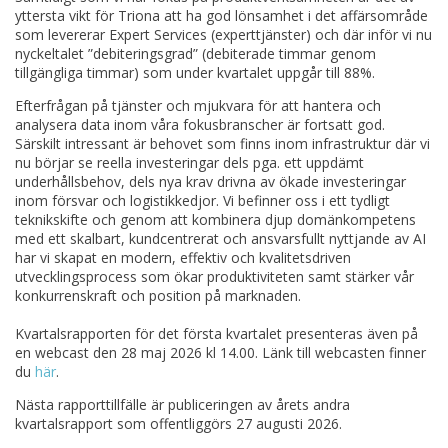
yttersta vikt för Triona att ha god lönsamhet i det affärsområde
som levererar Expert Services (experttjänster) och där inför vi nu
nyckeltalet ”debiteringsgrad” (debiterade timmar genom
tillgängliga timmar) som under kvartalet uppgår till 88%.
Efterfrågan på tjänster och mjukvara för att hantera och
analysera data inom våra fokusbranscher är fortsatt god.
Särskilt intressant är behovet som finns inom infrastruktur där vi
nu börjar se reella investeringar dels pga. ett uppdämt
underhållsbehov, dels nya krav drivna av ökade investeringar
inom försvar och logistikkedjor. Vi befinner oss i ett tydligt
teknikskifte och genom att kombinera djup domänkompetens
med ett skalbart, kundcentrerat och ansvarsfullt nyttjande av AI
har vi skapat en modern, effektiv och kvalitetsdriven
utvecklingsprocess som ökar produktiviteten samt stärker vår
konkurrenskraft och position på marknaden.
Kvartalsrapporten för det första kvartalet presenteras även på
en webcast den 28 maj 2026 kl 14.00. Länk till webcasten finner
du
här
.
Nästa rapporttillfälle är publiceringen av årets andra
kvartalsrapport som offentliggörs 27 augusti 2026.