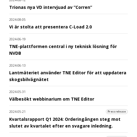
2024-08-12
Trionas nya VD intervjuad av ”Corren”
2024-08-05
Vi är stolta att presentera C-Load 2.0
2024-06-19
TNE-plattformen central i ny teknisk lösning för
NVDB
2024-06-13
Lantmäteriet använder TNE Editor för att uppdatera
skogsbilvägnätet
2024-05-31
Välbesökt webbinarium om TNE Editor
2024-05-21
Pressrelease
Kvartalsrapport Q1 2024: Orderingången steg mot
slutet av kvartalet efter en svagare inledning.