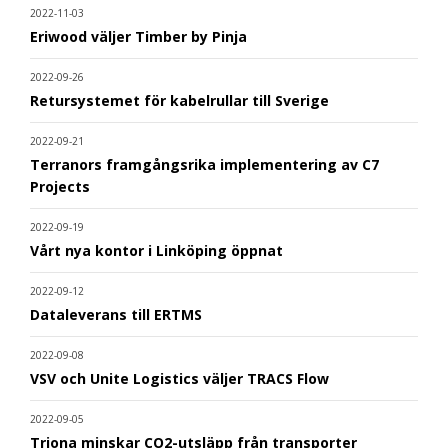
2022-11-03
Eriwood väljer Timber by Pinja
2022-09-26
Retursystemet för kabelrullar till Sverige
2022-09-21
Terranors framgångsrika implementering av C7
Projects
2022-09-19
Vårt nya kontor i Linköping öppnat
2022-09-12
Dataleverans till ERTMS
2022-09-08
VSV och Unite Logistics väljer TRACS Flow
2022-09-05
Triona minskar CO2-utsläpp från transporter