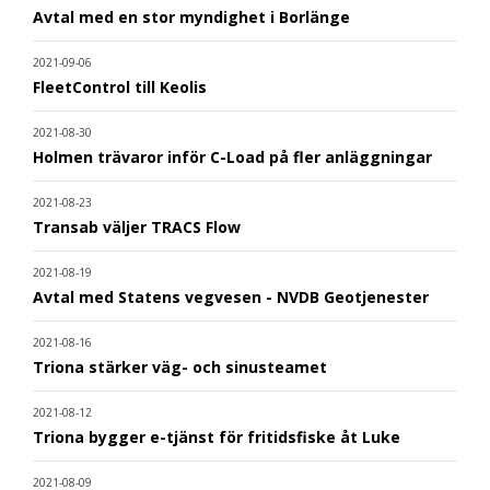
Avtal med en stor myndighet i Borlänge
2021-09-06
FleetControl till Keolis
2021-08-30
Holmen trävaror inför C-Load på fler anläggningar
2021-08-23
Transab väljer TRACS Flow
2021-08-19
Avtal med Statens vegvesen - NVDB Geotjenester
2021-08-16
Triona stärker väg- och sinusteamet
2021-08-12
Triona bygger e-tjänst för fritidsfiske åt Luke
2021-08-09