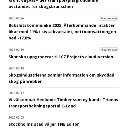
Krönt vägval – det transportprisgrundande
avståndet för skogsbranschen
2026-02-26
Pressrelease
Bokslutskommuniké 2025: Återkommande intäkter
ökar med 11% i sista kvartalet, nettoomsättningen
ned -17,8%
2026-02-19
Pressrelease
Skanska uppgraderar till C7 Projects cloud-version
2026-02-19
Skogsindustrierna samlar information om skyddad
skog på webben
2026-02-12
Vi välkomnar Hedlunds Timber som ny kund i Trionas
transportbokningsportal C-Load
2026-02-03
Stockholms stad väljer TNE Editor