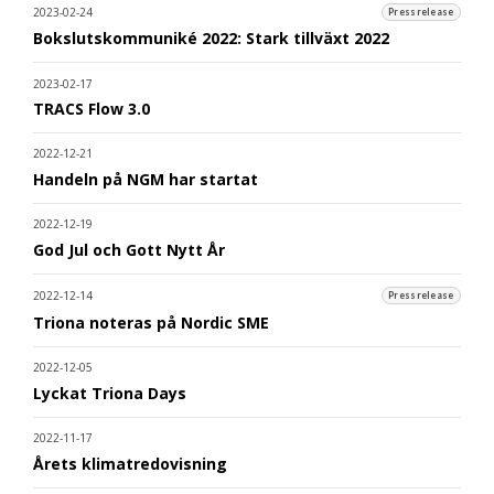
2023-02-24
Pressrelease
Bokslutskommuniké 2022: Stark tillväxt 2022
2023-02-17
TRACS Flow 3.0
2022-12-21
Handeln på NGM har startat
2022-12-19
God Jul och Gott Nytt År
2022-12-14
Pressrelease
Triona noteras på Nordic SME
2022-12-05
Lyckat Triona Days
2022-11-17
Årets klimatredovisning