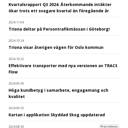
Kvartalsrapport Q3 2024: Återkommande intäkter
ökar trots ett svagare kvartal än föregående år
2024-11-04
Triona deltar på Persontrafikmässan i Göteborg!
2024-10-24
Triona visar återigen vägen för Oslo kommun
2024-10-22
Effektivare transporter med nya versionen av TRACS
Flow
2024-09-30
Höga kundbetyg i samarbete, engagemang och
kvalitet
2024-09-25
Kartan i applikation Skyddad Skog uppdaterad
2024-08-30
Pressrelease