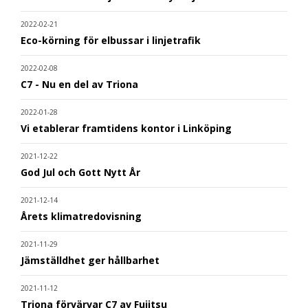
2022-02-21
Eco-körning för elbussar i linjetrafik
2022-02-08
C7 - Nu en del av Triona
2022-01-28
Vi etablerar framtidens kontor i Linköping
2021-12-22
God Jul och Gott Nytt År
2021-12-14
Årets klimatredovisning
2021-11-29
Jämställdhet ger hållbarhet
2021-11-12
Triona förvärvar C7 av Fujitsu