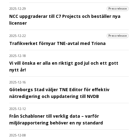
2025-12-29
Pressrelease
NCC uppgraderar till C7 Projects och beställer nya
licenser
2025-12-22
Pressrelease
Trafikverket förnyar TNE-avtal med Triona
2025-12-18
Vi vill önska er alla en riktigt god jul och ett gott
nytt år!
2025-12-16
Göteborgs Stad väljer TNE Editor för effektiv
nätredigering och uppdatering till NVDB
2025-12-12
Från Schabloner till verklig data – varför
miljörapportering behöver en ny standard
2025-12-08