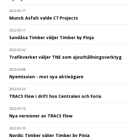
2022-05-17
Munck Asfalt valde C7 Projects
2022-05-11
Sandåsa Timber väljer Timber by Pinja
2022-05-02
Trafikverket väljer TNE som ajourhållningsverktyg
2022-04-08
Nyemission - mot nya aktieägare
2022-03-23
TRACS Flow i drift hos Centralen och Foria
2022-03-15
Nya versioner av TRACS Flow
2022-03-10
Nordic Timber väljer Timber by Pinja