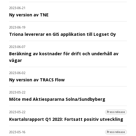
2023-06-21
Ny version av TNE
2023-06-19
Triona levererar en GIS applikation till Logset Oy
2023-06-07
Beräkning av kostnader för drift och underhåll av
vägar
2023-06-02
Ny version av TRACS Flow
2023-05-22
Möte med Aktiespararna Solna/Sundbyberg
2023-05-22
Pressrelease
Kvartalsrapport Q1 2023: Fortsatt positiv utveckling
2023-05-16
Pressrelease