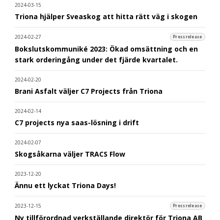
2024-03-15
Triona hjälper Sveaskog att hitta rätt väg i skogen
2024-02-27
Pressrelease
Bokslutskommuniké 2023: Ökad omsättning och en
stark orderingång under det fjärde kvartalet.
2024-02-20
Brani Asfalt väljer C7 Projects från Triona
2024-02-14
C7 projects nya saas-lösning i drift
2024-02-07
Skogsåkarna väljer TRACS Flow
2023-12-20
Ännu ett lyckat Triona Days!
2023-12-15
Pressrelease
Ny tillförordnad verkställande direktör för Triona AB