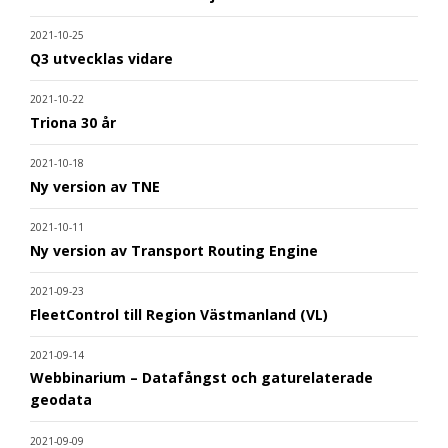
2021-10-25
Q3 utvecklas vidare
2021-10-22
Triona 30 år
2021-10-18
Ny version av TNE
2021-10-11
Ny version av Transport Routing Engine
2021-09-23
FleetControl till Region Västmanland (VL)
2021-09-14
Webbinarium – Datafångst och gaturelaterade
geodata
2021-09-09