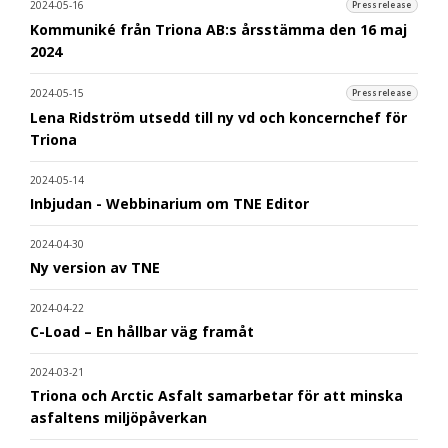
2024-05-16
Pressrelease
Kommuniké från Triona AB:s årsstämma den 16 maj
2024
2024-05-15
Pressrelease
Lena Ridström utsedd till ny vd och koncernchef för
Triona
2024-05-14
Inbjudan - Webbinarium om TNE Editor
2024-04-30
Ny version av TNE
2024-04-22
C-Load – En hållbar väg framåt
2024-03-21
Triona och Arctic Asfalt samarbetar för att minska
asfaltens miljöpåverkan