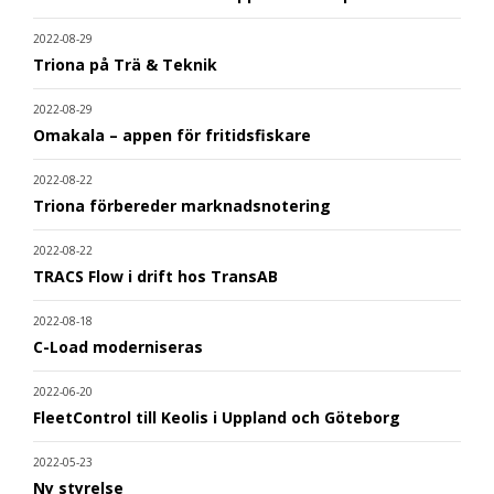
2022-08-29
Triona på Trä & Teknik
2022-08-29
Omakala – appen för fritidsfiskare
2022-08-22
Triona förbereder marknadsnotering
2022-08-22
TRACS Flow i drift hos TransAB
2022-08-18
C-Load moderniseras
2022-06-20
FleetControl till Keolis i Uppland och Göteborg
2022-05-23
Ny styrelse