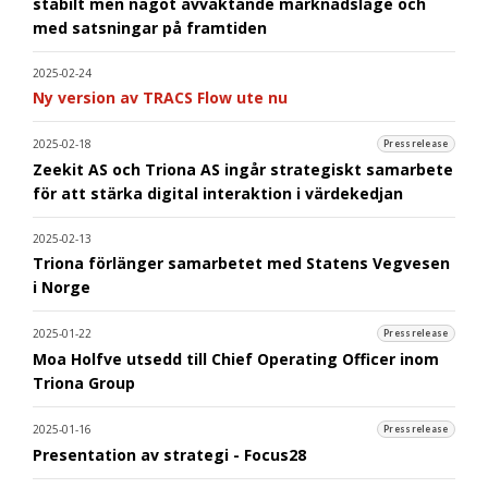
stabilt men något avvaktande marknadsläge och
med satsningar på framtiden
2025-02-24
Ny version av TRACS Flow ute nu
2025-02-18
Pressrelease
Zeekit AS och Triona AS ingår strategiskt samarbete
för att stärka digital interaktion i värdekedjan
2025-02-13
Triona förlänger samarbetet med Statens Vegvesen
i Norge
2025-01-22
Pressrelease
Moa Holfve utsedd till Chief Operating Officer inom
Triona Group
2025-01-16
Pressrelease
Presentation av strategi - Focus28