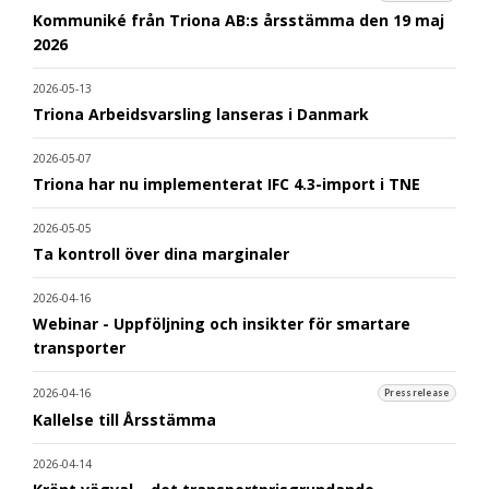
Kommuniké från Triona AB:s årsstämma den 19 maj
2026
2026-05-13
Triona Arbeidsvarsling lanseras i Danmark
2026-05-07
Triona har nu implementerat IFC 4.3-import i TNE
2026-05-05
Ta kontroll över dina marginaler
2026-04-16
Webinar - Uppföljning och insikter för smartare
transporter
2026-04-16
Pressrelease
Kallelse till Årsstämma
2026-04-14