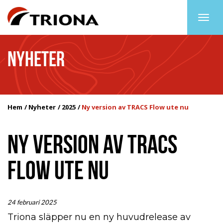
Togg
navig
NYHETER
Hem
Nyheter
2025
Ny version av TRACS Flow ute nu
NY VERSION AV TRACS
FLOW UTE NU
24 februari 2025
Triona släpper nu en ny huvudrelease av