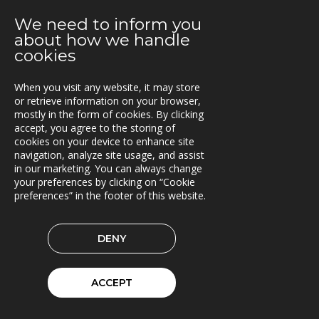
2021-03-29
We need to inform you
TRACS Flow i drift hos Söderhamns LBC
about how we handle
cookies
2021-03-15
Kunderna nöjda med Triona
When you visit any website, it may store
or retrieve information on your browser,
2021-03-08
mostly in the form of cookies. By clicking
Ny version av TRACS Flow
accept, you agree to the storing of
cookies on your device to enhance site
2021-02-26
navigation, analyze site usage, and assist
Webinar med RoadCloud
in our marketing. You can always change
your preferences by clicking on “Cookie
2021-02-24
preferences” in the footer of this website.
Nya lokaler i Oslo
DENY
2021-01-29
En attraktiv arbetsgivare!
ACCEPT
2021-01-11
Triona expanderar i Göteborg