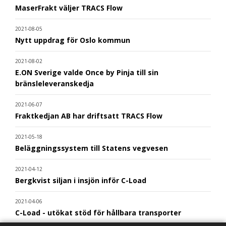
MaserFrakt väljer TRACS Flow
2021-08-05
Nytt uppdrag för Oslo kommun
2021-08-02
E.ON Sverige valde Once by Pinja till sin
bränsleleveranskedja
2021-06-07
Fraktkedjan AB har driftsatt TRACS Flow
2021-05-18
Beläggningssystem till Statens vegvesen
2021-04-12
Bergkvist siljan i insjön inför C-Load
2021-04-06
C-Load - utökat stöd för hållbara transporter