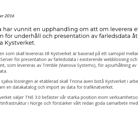
er 2016
a har vunnit en upphandling om att om leverera e
m för underhåll och presentation av farledsdata åt
a Kystverket.
n som skall levereras till Kystverket är baserad på ett samspel mell
Server för presentation av farledsdata i existerende webblösning och
t, som levereras av Trimble (Vianova Systems), för ajourhållning av
ata.
t själva lösningen är etablerad skall Triona även bistå Kystverket i ar
ram en datakatalog och import av data for trafiknätverket.
verket väljer TNE 3.0 befäster vår starka position inom verksamhets
tinfrastruktur i Norge och förstärker vårt redan goda samarbete med