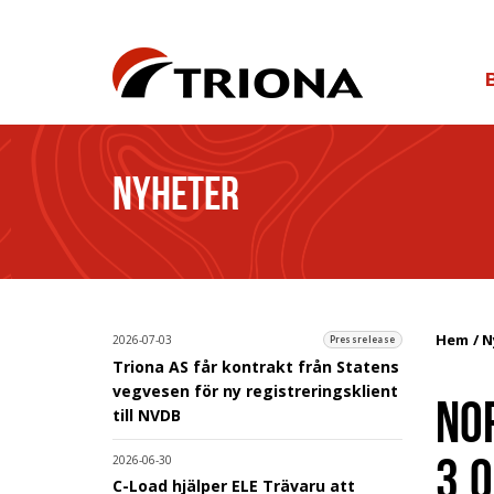
NYHETER
Hem
N
2026-07-03
Pressrelease
Triona AS får kontrakt från Statens
vegvesen för ny registreringsklient
NO
till NVDB
3.0
2026-06-30
C-Load hjälper ELE Trävaru att