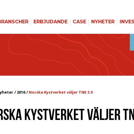
BRANSCHER
ERBJUDANDE
CASE
NYHETER
INVE
yheter
2016
Norska Kystverket väljer TNE 3.0
RSKA KYSTVERKET VÄLJER T