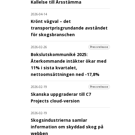
Kallelse till Årsstämma
2026-04-14
Krönt vägval – det
transportprisgrundande avståndet
för skogsbranschen
2026-02-26
Pressrelease
Bokslutskommuniké 2025:
Återkommande intäkter ökar med
11% i sista kvartalet,
nettoomsättningen ned -17,8%
2026-02-19
Pressrelease
Skanska uppgraderar till C7
Projects cloud-version
2026-02-19
Skogsindustrierna samlar
information om skyddad skog på
webben