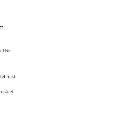
tt
an TNE
betet med
området