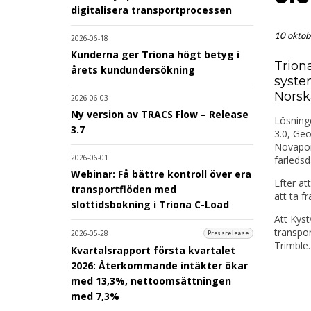
digitalisera transportprocessen
10 oktob
2026-06-18
Kunderna ger Triona högt betyg i
Trion
årets kundundersökning
syste
Norsk
2026-06-03
Ny version av TRACS Flow – Release
Lösninge
3.7
3.0, Geo
Novapoin
2026-06-01
farledsd
Webinar: Få bättre kontroll över era
Efter at
transportflöden med
att ta f
slottidsbokning i Triona C-Load
Att Kyst
transpor
2026-05-28
Pressrelease
Trimble.
Kvartalsrapport första kvartalet
2026: Återkommande intäkter ökar
med 13,3%, nettoomsättningen
med 7,3%