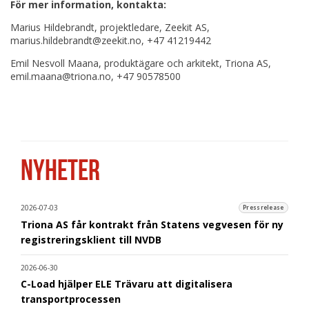
För mer information, kontakta:
Marius Hildebrandt, projektledare, Zeekit AS,
marius.hildebrandt@zeekit.no, +47 41219442
Emil Nesvoll Maana, produktägare och arkitekt, Triona AS,
emil.maana@triona.no, +47 90578500
NYHETER
2026-07-03
Pressrelease
Triona AS får kontrakt från Statens vegvesen för ny
registreringsklient till NVDB
2026-06-30
C-Load hjälper ELE Trävaru att digitalisera
transportprocessen