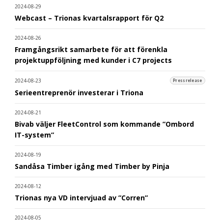
2024-08-29
Webcast – Trionas kvartalsrapport för Q2
2024-08-26
Framgångsrikt samarbete för att förenkla
projektuppföljning med kunder i C7 projects
2024-08-23
Pressrelease
Serieentreprenör investerar i Triona
2024-08-21
Bivab väljer FleetControl som kommande ”Ombord
IT-system”
2024-08-19
Sandåsa Timber igång med Timber by Pinja
2024-08-12
Trionas nya VD intervjuad av ”Corren”
2024-08-05