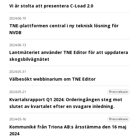
Vi är stolta att presentera C-Load 2.0
2024-06-19
TNE-plattformen central i ny teknisk lösning för
NVDB
2024-06-13
Lantmäteriet använder TNE Editor för att uppdatera
skogsbilvägnätet
2024-05-31
Välbesökt webbinarium om TNE Editor
2024-05-21
Pressrelease
Kvartalsrapport Q1 2024: Orderingången steg mot
slutet av kvartalet efter en svagare inledning.
2024-05-16
Pressrelease
Kommuniké från Triona AB:s årsstämma den 16 maj
2024