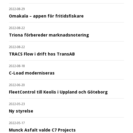
2022-08-29
Omakala – appen för fritidsfiskare
2022-08-22
Triona förbereder marknadsnotering
2022-08-22
TRACS Flow i drift hos TransAB
2022-08-18
C-Load moderniseras
2022-06-20
FleetControl till Keolis i Uppland och Göteborg
2022-05-23
Ny styrelse
2022-05-17
Munck Asfalt valde C7 Projects