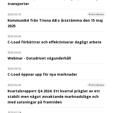
transporter
2025-05-15
Pressrelease
Kommuniké från Triona AB:s årsstämma den 15 maj
2025
2025-04-30
C-Load förbättrar och effektiviserar dagligt arbete
2025-04-22
Webinar - Datadrivet vägunderhåll
2025-04-16
C-Load öppnar upp för nya marknader
2025-02-26
Pressrelease
Kvartalsrapport Q4 2024: Ett kvartal präglat av ett
stabilt men något avvaktande marknadsläge och
med satsningar på framtiden
2025-02-24