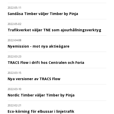
2022-05-11
Sandåsa Timber väljer Timber by Pinja
2022-05-02
Trafikverket väljer TNE som ajourhållningsverktyg
2022-04-08
Nyemission - mot nya aktieägare
2022-03-23
TRACS Flow i drift hos Centralen och Foria
2022-03-15
Nya versioner av TRACS Flow
2022-03-10
Nordic Timber väljer Timber by Pinja
2022-02-21
Eco-körning för elbussar i linjetrafik