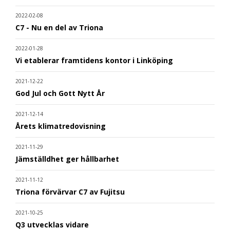
2022-02-08
C7 - Nu en del av Triona
2022-01-28
Vi etablerar framtidens kontor i Linköping
2021-12-22
God Jul och Gott Nytt År
2021-12-14
Årets klimatredovisning
2021-11-29
Jämställdhet ger hållbarhet
2021-11-12
Triona förvärvar C7 av Fujitsu
2021-10-25
Q3 utvecklas vidare