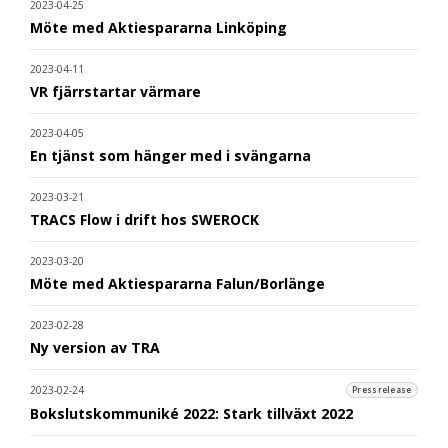
2023-04-25
Möte med Aktiespararna Linköping
2023-04-11
VR fjärrstartar värmare
2023-04-05
En tjänst som hänger med i svängarna
2023-03-21
TRACS Flow i drift hos SWEROCK
2023-03-20
Möte med Aktiespararna Falun/Borlänge
2023-02-28
Ny version av TRA
2023-02-24
Pressrelease
Bokslutskommuniké 2022: Stark tillväxt 2022