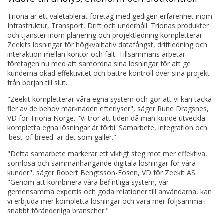
Triona är ett väletablerat företag med gedigen erfarenhet inom
Infrastruktur, Transport, Drift och underhåll. Trionas produkter
och tjänster inom planering och projektledning kompletterar
Zeekits lösningar för högkvalitativ datafångst, driftledning och
interaktion mellan kontor och fält. Tillsammans arbetar
företagen nu med att samordna sina lösningar för att ge
kunderna ökad effektivitet och bättre kontroll över sina projekt
från början till slut.
"Zeekit kompletterar våra egna system och gör att vi kan täcka
fler av de behov marknaden efterlyser", säger Rune Dragsnes,
VD för Triona Norge. "Vi tror att tiden då man kunde utveckla
kompletta egna lösningar är förbi. Samarbete, integration och
'best-of-breed' är det som gäller."
"Detta samarbete markerar ett viktigt steg mot mer effektiva,
sömlösa och sammanhängande digitala lösningar för våra
kunder", säger Robert Bengtsson-Fosen, VD för Zeekit AS.
"Genom att kombinera våra befintliga system, vår
gemensamma expertis och goda relationer till användarna, kan
vi erbjuda mer kompletta lösningar och vara mer följsamma i
snabbt föränderliga branscher."