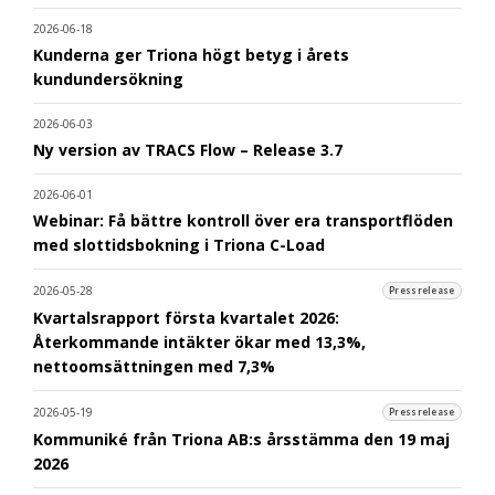
2026-06-18
Kunderna ger Triona högt betyg i årets
kundundersökning
2026-06-03
Ny version av TRACS Flow – Release 3.7
2026-06-01
Webinar: Få bättre kontroll över era transportflöden
med slottidsbokning i Triona C-Load
2026-05-28
Pressrelease
Kvartalsrapport första kvartalet 2026:
Återkommande intäkter ökar med 13,3%,
nettoomsättningen med 7,3%
2026-05-19
Pressrelease
Kommuniké från Triona AB:s årsstämma den 19 maj
2026