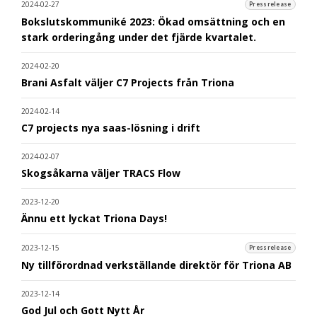
2024-02-27
Pressrelease
Bokslutskommuniké 2023: Ökad omsättning och en
stark orderingång under det fjärde kvartalet.
2024-02-20
Brani Asfalt väljer C7 Projects från Triona
2024-02-14
C7 projects nya saas-lösning i drift
2024-02-07
Skogsåkarna väljer TRACS Flow
2023-12-20
Ännu ett lyckat Triona Days!
2023-12-15
Pressrelease
Ny tillförordnad verkställande direktör för Triona AB
2023-12-14
God Jul och Gott Nytt År