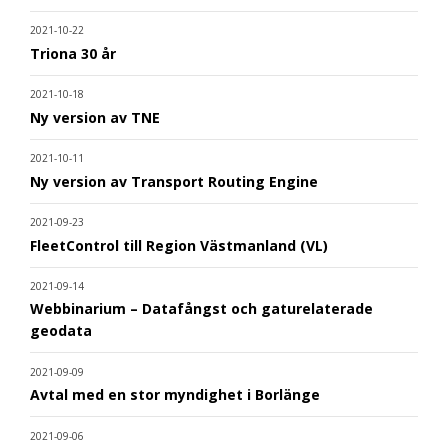
2021-10-22
Triona 30 år
2021-10-18
Ny version av TNE
2021-10-11
Ny version av Transport Routing Engine
2021-09-23
FleetControl till Region Västmanland (VL)
2021-09-14
Webbinarium – Datafångst och gaturelaterade
geodata
2021-09-09
Avtal med en stor myndighet i Borlänge
2021-09-06