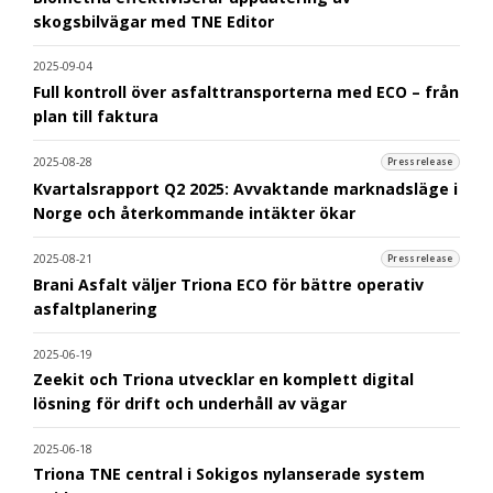
skogsbilvägar med TNE Editor
2025-09-04
Full kontroll över asfalttransporterna med ECO – från
plan till faktura
2025-08-28
Pressrelease
Kvartalsrapport Q2 2025: Avvaktande marknadsläge i
Norge och återkommande intäkter ökar
2025-08-21
Pressrelease
Brani Asfalt väljer Triona ECO för bättre operativ
asfaltplanering
2025-06-19
Zeekit och Triona utvecklar en komplett digital
lösning för drift och underhåll av vägar
2025-06-18
Triona TNE central i Sokigos nylanserade system