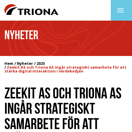
Togg
navig
NYHETER
Hem
Nyheter
2025
Zeekit AS och Triona AS ingår strategiskt samarbete för att
stärka digital interaktion i värdekedjan
ZEEKIT AS OCH TRIONA AS
INGÅR STRATEGISKT
SAMARBETE FÖR ATT