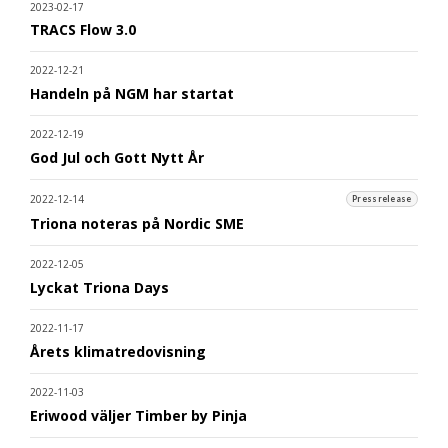
2023-02-17
TRACS Flow 3.0
2022-12-21
Handeln på NGM har startat
2022-12-19
God Jul och Gott Nytt År
2022-12-14
Pressrelease
Triona noteras på Nordic SME
2022-12-05
Lyckat Triona Days
2022-11-17
Årets klimatredovisning
2022-11-03
Eriwood väljer Timber by Pinja