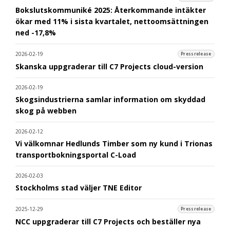
Bokslutskommuniké 2025: Återkommande intäkter
ökar med 11% i sista kvartalet, nettoomsättningen
ned -17,8%
2026-02-19
Pressrelease
Skanska uppgraderar till C7 Projects cloud-version
2026-02-19
Skogsindustrierna samlar information om skyddad
skog på webben
2026-02-12
Vi välkomnar Hedlunds Timber som ny kund i Trionas
transportbokningsportal C-Load
2026-02-03
Stockholms stad väljer TNE Editor
2025-12-29
Pressrelease
NCC uppgraderar till C7 Projects och beställer nya