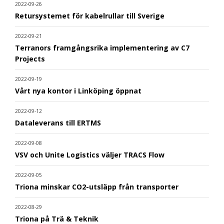
2022-09-26
Retursystemet för kabelrullar till Sverige
2022-09-21
Terranors framgångsrika implementering av C7
Projects
2022-09-19
Vårt nya kontor i Linköping öppnat
2022-09-12
Dataleverans till ERTMS
2022-09-08
VSV och Unite Logistics väljer TRACS Flow
2022-09-05
Triona minskar CO2-utsläpp från transporter
2022-08-29
Triona på Trä & Teknik