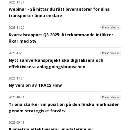
2025-11-27
Webinar - Så hittar du rätt leverantörer för dina
transporter ännu enklare
2025-11-20
Pressrelease
Kvartalsrapport Q3 2025: Återkommande intäkter
ökar med 5%
2025-11-13
Pressrelease
Nytt samverkansprojekt ska digitalisera och
effektivisera anläggningsbranschen
2025-11-04
Ny version av TRACS Flow
2025-10-01
Pressrelease
Triona stärker sin position på den finska marknaden
genom strategiskt förvärv
2025-09-18
Biometria effektiviserar uppdatering av