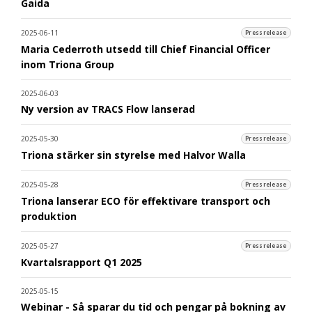
Gaida
2025-06-11
Pressrelease
Maria Cederroth utsedd till Chief Financial Officer
inom Triona Group
2025-06-03
Ny version av TRACS Flow lanserad
2025-05-30
Pressrelease
Triona stärker sin styrelse med Halvor Walla
2025-05-28
Pressrelease
Triona lanserar ECO för effektivare transport och
produktion
2025-05-27
Pressrelease
Kvartalsrapport Q1 2025
2025-05-15
Webinar - Så sparar du tid och pengar på bokning av