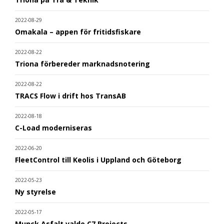
2022-08-29
Omakala – appen för fritidsfiskare
2022-08-22
Triona förbereder marknadsnotering
2022-08-22
TRACS Flow i drift hos TransAB
2022-08-18
C-Load moderniseras
2022-06-20
FleetControl till Keolis i Uppland och Göteborg
2022-05-23
Ny styrelse
2022-05-17
Munck Asfalt valde C7 Projects