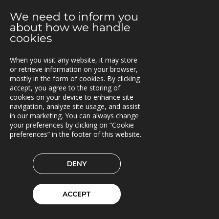
2021-03-15
We need to inform you
Kunderna nöjda med Triona
about how we handle
cookies
2021-03-08
Ny version av TRACS Flow
When you visit any website, it may store
or retrieve information on your browser,
2021-02-26
mostly in the form of cookies. By clicking
Webinar med RoadCloud
accept, you agree to the storing of
cookies on your device to enhance site
2021-02-24
navigation, analyze site usage, and assist
Nya lokaler i Oslo
in our marketing. You can always change
your preferences by clicking on “Cookie
preferences” in the footer of this website.
2021-01-29
En attraktiv arbetsgivare!
DENY
2021-01-11
Triona expanderar i Göteborg
ACCEPT
2021-01-07
FleetControl - Transdevs IoT-plattform