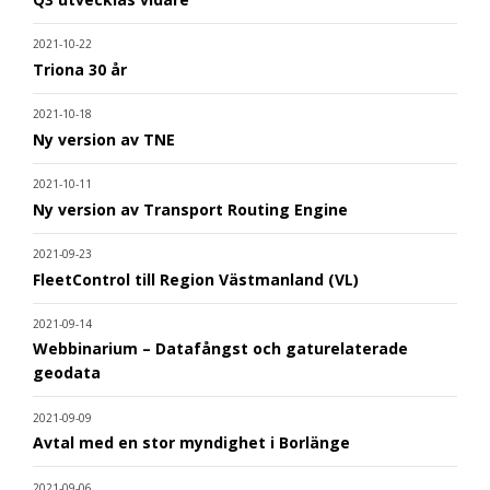
2021-10-22
Triona 30 år
2021-10-18
Ny version av TNE
2021-10-11
Ny version av Transport Routing Engine
2021-09-23
FleetControl till Region Västmanland (VL)
2021-09-14
Webbinarium – Datafångst och gaturelaterade
geodata
2021-09-09
Avtal med en stor myndighet i Borlänge
2021-09-06