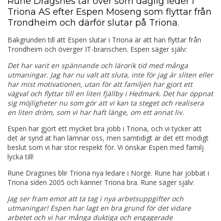
Rune Dragsnes tar över som daglig leder i
Triona AS efter Espen Moseng som flyttar från
Trondheim och därför slutar på Triona.
Bakgrunden till att Espen slutar i Triona är att han flyttar från
Trondheim och överger IT-branschen. Espen säger själv:
Det har varit en spännande och lärorik tid med många
utmaningar. Jag har nu valt att sluta, inte för jag är sliten eller
har mist motivationen, utan för att familjen har gjort ett
vägval och flyttar till en liten fjällby i Hedmark. Det har öppnat
sig möjligheter nu som gör att vi kan ta steget och realisera
en liten dröm, som vi har haft länge, om ett annat liv.
Espen har gjort ett mycket bra jobb i Triona, och vi tycker att
det är synd at han lämnar oss, men samtidigt är det ett modigt
beslut som vi har stor respekt för. Vi önskar Espen med familj
lycka till!
Rune Dragsnes blir Triona nya ledare i Norge. Rune har jobbat i
Triona siden 2005 och känner Triona bra. Rune säger själv:
Jag ser fram emot att ta tag i nya arbetsuppgifter och
utmaningar! Espen har lagt en bra grund för det vidare
arbetet och vi har många duktiga och engagerade