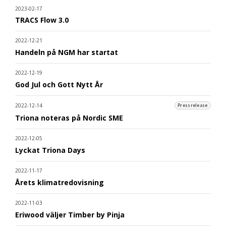
2023-02-17
TRACS Flow 3.0
2022-12-21
Handeln på NGM har startat
2022-12-19
God Jul och Gott Nytt År
2022-12-14
Pressrelease
Triona noteras på Nordic SME
2022-12-05
Lyckat Triona Days
2022-11-17
Årets klimatredovisning
2022-11-03
Eriwood väljer Timber by Pinja