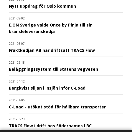
Nytt uppdrag för Oslo kommun
2021-08-02
E.ON Sverige valde Once by Pinja till sin
bränsleleveranskedja
2021-06-07
Fraktkedjan AB har driftsatt TRACS Flow
2021-05-18
Beläggningssystem till Statens vegvesen
2021-04-12
Bergkvist siljan i insjön inför C-Load
2021-04-06
C-Load - utökat stöd för hållbara transporter
2021-03-29
TRACS Flow i drift hos Söderhamns LBC