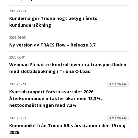
2026-06-18
Kunderna ger Triona högt betyg i årets
kundundersökning
2026-06-03
Ny version av TRACS Flow – Release 3.7
2026-06-01
Webinar: Få bättre kontroll över era transportflöden
med slottidsbokning i Triona C-Load
2026-05-28
Pressrelease
Kvartalsrapport första kvartalet 2026:
Återkommande intäkter ökar med 13,3%,
nettoomsättningen med 7,3%
2026-05-19
Pressrelease
Kommuniké från Triona AB:s årsstämma den 19 maj
2026