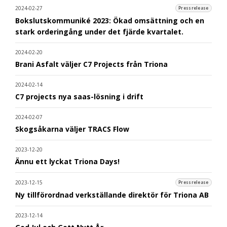
2024-02-27
Pressrelease
Bokslutskommuniké 2023: Ökad omsättning och en
stark orderingång under det fjärde kvartalet.
2024-02-20
Brani Asfalt väljer C7 Projects från Triona
2024-02-14
C7 projects nya saas-lösning i drift
2024-02-07
Skogsåkarna väljer TRACS Flow
2023-12-20
Ännu ett lyckat Triona Days!
2023-12-15
Pressrelease
Ny tillförordnad verkställande direktör för Triona AB
2023-12-14