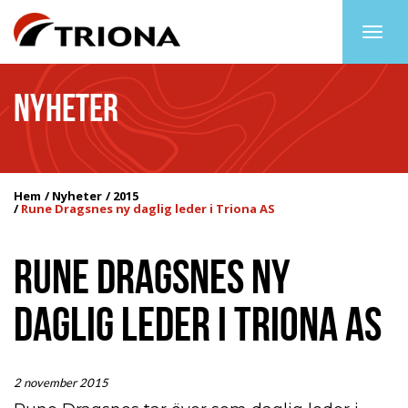
Togg
navig
NYHETER
Hem
Nyheter
2015
Rune Dragsnes ny daglig leder i Triona AS
RUNE DRAGSNES NY
DAGLIG LEDER I TRIONA AS
2 november 2015