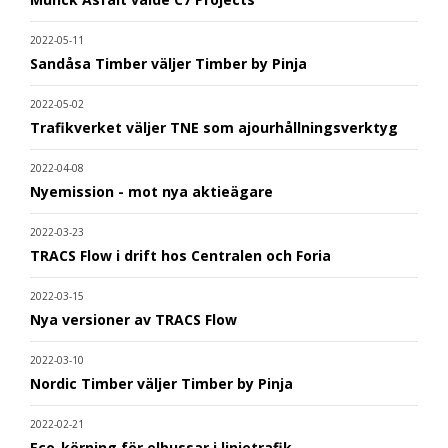
2022-05-11
Sandåsa Timber väljer Timber by Pinja
2022-05-02
Trafikverket väljer TNE som ajourhållningsverktyg
2022-04-08
Nyemission - mot nya aktieägare
2022-03-23
TRACS Flow i drift hos Centralen och Foria
2022-03-15
Nya versioner av TRACS Flow
2022-03-10
Nordic Timber väljer Timber by Pinja
2022-02-21
Eco-körning för elbussar i linjetrafik