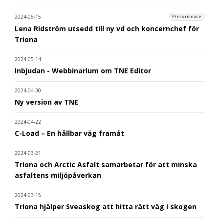
2024-05-15
Pressrelease
Lena Ridström utsedd till ny vd och koncernchef för
Triona
2024-05-14
Inbjudan - Webbinarium om TNE Editor
2024-04-30
Ny version av TNE
2024-04-22
C-Load – En hållbar väg framåt
2024-03-21
Triona och Arctic Asfalt samarbetar för att minska
asfaltens miljöpåverkan
2024-03-15
Triona hjälper Sveaskog att hitta rätt väg i skogen