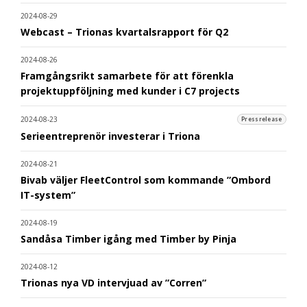
2024-08-29
Webcast – Trionas kvartalsrapport för Q2
2024-08-26
Framgångsrikt samarbete för att förenkla
projektuppföljning med kunder i C7 projects
2024-08-23
Pressrelease
Serieentreprenör investerar i Triona
2024-08-21
Bivab väljer FleetControl som kommande ”Ombord
IT-system”
2024-08-19
Sandåsa Timber igång med Timber by Pinja
2024-08-12
Trionas nya VD intervjuad av ”Corren”