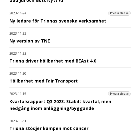
God Jul och Gott Nytt År
2023-11-24
Pressrelease
Ny ledare för Trionas svenska verksamhet
2023-11-23
Ny version av TNE
2023-11-22
Triona driver hållbarhet med BEAst 4.0
2023-11-20
Hållbarhet med Fair Transport
2023-11-15
Pressrelease
Kvartalsrapport Q3 2023: Stabilt kvartal, men
nedgång inom anläggning/byggande
2023-10-31
Triona stödjer kampen mot cancer