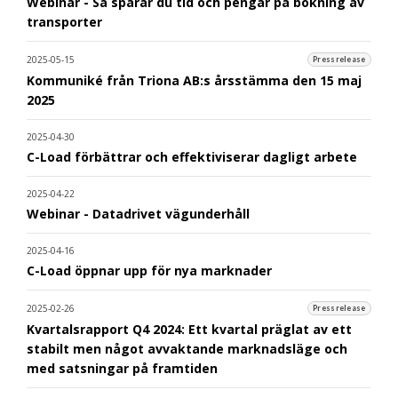
Webinar - Så sparar du tid och pengar på bokning av
transporter
2025-05-15
Pressrelease
Kommuniké från Triona AB:s årsstämma den 15 maj
2025
2025-04-30
C-Load förbättrar och effektiviserar dagligt arbete
2025-04-22
Webinar - Datadrivet vägunderhåll
2025-04-16
C-Load öppnar upp för nya marknader
2025-02-26
Pressrelease
Kvartalsrapport Q4 2024: Ett kvartal präglat av ett
stabilt men något avvaktande marknadsläge och
med satsningar på framtiden