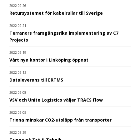
2022-09-26
Retursystemet för kabelrullar till Sverige
2022-09-21
Terranors framgångsrika implementering av C7
Projects
2022-09-19
Vårt nya kontor i Linköping öppnat
2022-09-12
Dataleverans till ERTMS
2022-09-08
VSV och Unite Logistics väljer TRACS Flow
2022-09-05
Triona minskar CO2-utsläpp från transporter
2022-08-29
Triona på Trä & Teknik