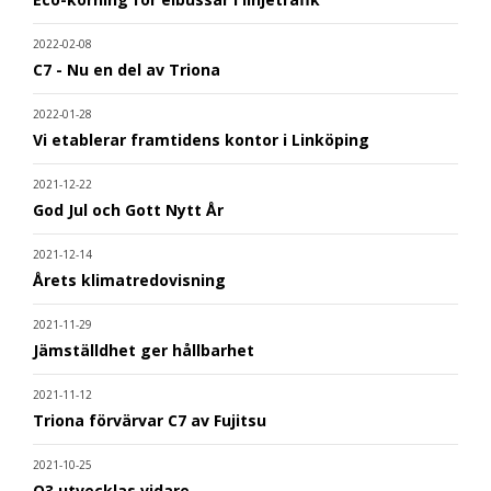
2022-02-08
C7 - Nu en del av Triona
2022-01-28
Vi etablerar framtidens kontor i Linköping
2021-12-22
God Jul och Gott Nytt År
2021-12-14
Årets klimatredovisning
2021-11-29
Jämställdhet ger hållbarhet
2021-11-12
Triona förvärvar C7 av Fujitsu
2021-10-25
Q3 utvecklas vidare