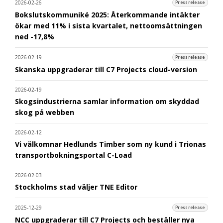
2026-02-26
Pressrelease
Bokslutskommuniké 2025: Återkommande intäkter
ökar med 11% i sista kvartalet, nettoomsättningen
ned -17,8%
2026-02-19
Pressrelease
Skanska uppgraderar till C7 Projects cloud-version
2026-02-19
Skogsindustrierna samlar information om skyddad
skog på webben
2026-02-12
Vi välkomnar Hedlunds Timber som ny kund i Trionas
transportbokningsportal C-Load
2026-02-03
Stockholms stad väljer TNE Editor
2025-12-29
Pressrelease
NCC uppgraderar till C7 Projects och beställer nya