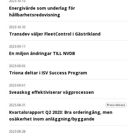
2023-10-13
Energivärde som underlag för
hållbarhetsredovisning
2023-10-10
Transdev väljer FleetControl i Gästrikland
2023-09-11
En miljon ändringar TILL NVDB
2023-09-05
Triona deltar i ISV Success Program
2023-09-01
Sveaskog effektiviserar vägprocessen
2023-08-31
Pressrelease
Kvartalsrapport Q2 2023: Bra orderingång, men
osäkerhet inom anläggning/byggande
2023-08-28