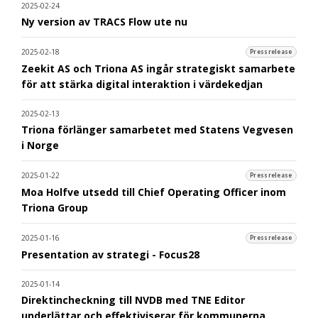
2025-02-24
Ny version av TRACS Flow ute nu
2025-02-18
Pressrelease
Zeekit AS och Triona AS ingår strategiskt samarbete
för att stärka digital interaktion i värdekedjan
2025-02-13
Triona förlänger samarbetet med Statens Vegvesen
i Norge
2025-01-22
Pressrelease
Moa Holfve utsedd till Chief Operating Officer inom
Triona Group
2025-01-16
Pressrelease
Presentation av strategi - Focus28
2025-01-14
Direktincheckning till NVDB med TNE Editor
underlättar och effektiviserar för kommunerna