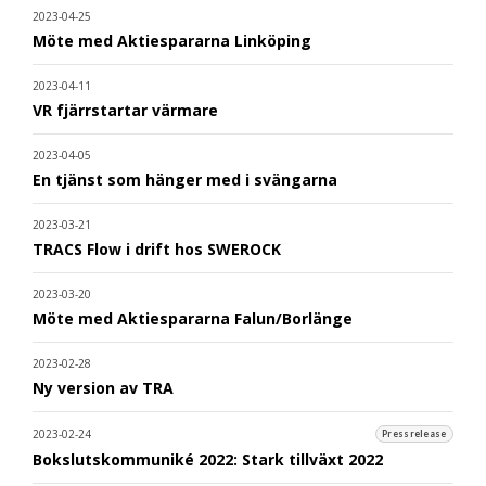
2023-04-25
Möte med Aktiespararna Linköping
2023-04-11
VR fjärrstartar värmare
2023-04-05
En tjänst som hänger med i svängarna
2023-03-21
TRACS Flow i drift hos SWEROCK
2023-03-20
Möte med Aktiespararna Falun/Borlänge
2023-02-28
Ny version av TRA
2023-02-24
Pressrelease
Bokslutskommuniké 2022: Stark tillväxt 2022